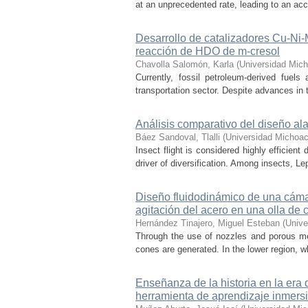
at an unprecedented rate, leading to an acce
Desarrollo de catalizadores Cu-Ni
reacción de HDO de m-cresol
Chavolla Salomón, Karla
(
Universidad Mich
Currently, fossil petroleum-derived fuels
transportation sector. Despite advances in t
Análisis comparativo del diseño ala
Báez Sandoval, Tlalli
(
Universidad Michoac
Insect flight is considered highly efficien
driver of diversification. Among insects, Le
Diseño fluidodinámico de una cámar
agitación del acero en una olla de 
Hernández Tinajero, Miguel Esteban
(
Unive
Through the use of nozzles and porous media
cones are generated. In the lower region, w
Enseñanza de la historia en la era 
herramienta de aprendizaje inmersi