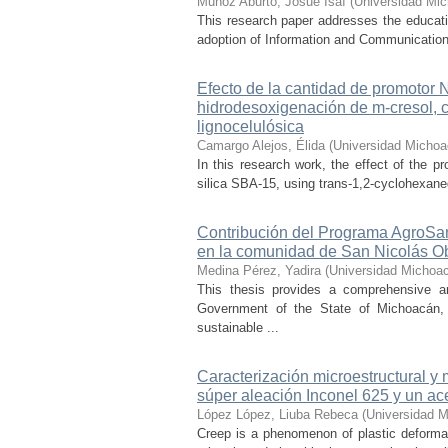
Muñoz Aburto, Josué Isaí
(
Universidad Mic
This research paper addresses the educatio
adoption of Information and Communication 
Efecto de la cantidad de promotor
hidrodesoxigenación de m-cresol, 
lignocelulósica
Camargo Alejos, Élida
(
Universidad Michoa
In this research work, the effect of the 
silica SBA-15, using trans-1,2-cyclohexaned
Contribución del Programa AgroSan
en la comunidad de San Nicolás O
Medina Pérez, Yadira
(
Universidad Michoac
This thesis provides a comprehensive a
Government of the State of Michoacán, o
sustainable ...
Caracterización microestructural y
súper aleación Inconel 625 y un ac
López López, Liuba Rebeca
(
Universidad M
Creep is a phenomenon of plastic deformat