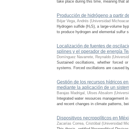
take place during this time, meaning that all
Producción de hidrógeno a partir de
Béjar Vega, Andrés
(
Universidad Michoacan
Hydrogen sulfide (H₂S), a large-volume bypr
to produce hydrogen and elemental sulfur si
Localización de fuentes de oscilac
splines y el operador de energía T
Domínguez Navarrete, Reynaldo
(
Universi
Sustained oscillations, whether forced or
systems. Forced oscillations are caused by
Gestión de los recursos hídricos en
mediante la aplicación de un sist
Barajas Madrigal, Ulises Absalom
(
Univers
Integrated water resources management in M
and recent changes in climate patterns, bei
Dispositivos necropolíticos en Méx
Zacarías Correa, Cristóbal
(
Universidad Mi
This thesis, entitled Necropolitical Device