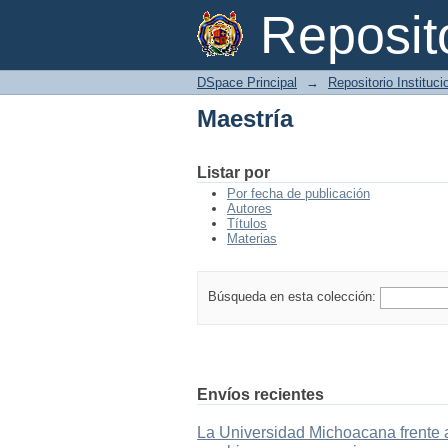
Maestría
Reposi
DSpace Principal
→
Repositorio Instituc
Maestría
Listar por
Por fecha de publicación
Autores
Títulos
Materias
Búsqueda en esta colección:
Envíos recientes
La Universidad Michoacana frente a 