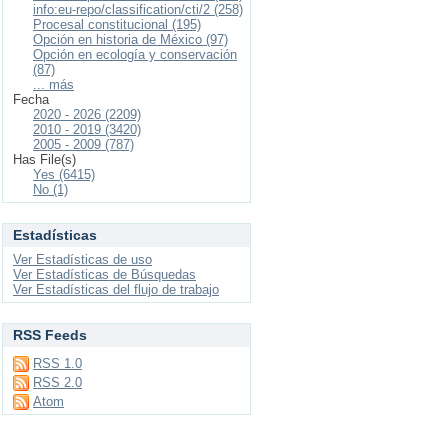
info:eu-repo/classification/cti/2 (258)
Procesal constitucional (195)
Opción en historia de México (97)
Opción en ecología y conservación
(87)
... más
Fecha
2020 - 2026 (2209)
2010 - 2019 (3420)
2005 - 2009 (787)
Has File(s)
Yes (6415)
No (1)
Estadísticas
Ver Estadísticas de uso
Ver Estadísticas de Búsquedas
Ver Estadísticas del flujo de trabajo
RSS Feeds
RSS 1.0
RSS 2.0
Atom