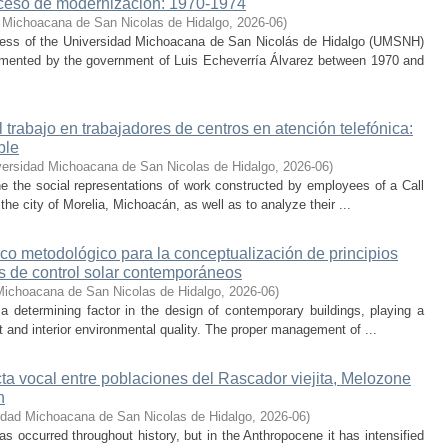
ceso de modernización: 1970-1974
 Michoacana de San Nicolas de Hidalgo
,
2026-06
)
cess of the Universidad Michoacana de San Nicolás de Hidalgo (UMSNH)
lemented by the government of Luis Echeverría Álvarez between 1970 and
trabajo en trabajadores de centros en atención telefónica:
ble
versidad Michoacana de San Nicolas de Hidalgo
,
2026-06
)
ne the social representations of work constructed by employees of a Call
he city of Morelia, Michoacán, as well as to analyze their ...
co metodológico para la conceptualización de principios
os de control solar contemporáneos
Michoacana de San Nicolas de Hidalgo
,
2026-06
)
 a determining factor in the design of contemporary buildings, playing a
 and interior environmental quality. The proper management of ...
cta vocal entre poblaciones del Rascador viejita, Melozone
n
idad Michoacana de San Nicolas de Hidalgo
,
2026-06
)
s occurred throughout history, but in the Anthropocene it has intensified