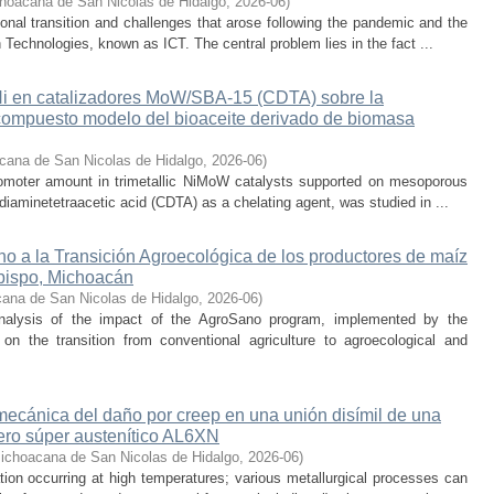
hoacana de San Nicolas de Hidalgo
,
2026-06
)
nal transition and challenges that arose following the pandemic and the
Technologies, known as ICT. The central problem lies in the fact ...
 Ni en catalizadores MoW/SBA-15 (CDTA) sobre la
compuesto modelo del bioaceite derivado de biomasa
cana de San Nicolas de Hidalgo
,
2026-06
)
promoter amount in trimetallic NiMoW catalysts supported on mesoporous
iaminetetraacetic acid (CDTA) as a chelating agent, was studied in ...
o a la Transición Agroecológica de los productores de maíz
bispo, Michoacán
ana de San Nicolas de Hidalgo
,
2026-06
)
nalysis of the impact of the AgroSano program, implemented by the
n the transition from conventional agriculture to agroecological and
 mecánica del daño por creep en una unión disímil de una
ero súper austenítico AL6XN
ichoacana de San Nicolas de Hidalgo
,
2026-06
)
ion occurring at high temperatures; various metallurgical processes can