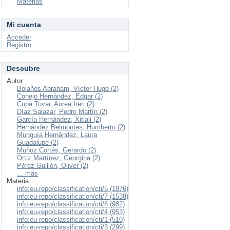
Materias
Mi cuenta
Acceder
Registro
Descubre
Autor
Bolaños Abraham, Víctor Hugo (2)
Conejo Hernández, Edgar (2)
Cupa Tovar, Aurea Ireri (2)
Díaz Salazar, Pedro Martín (2)
García Hernández, Xitlali (2)
Hernández Belmontes, Humberto (2)
Munguía Hernández, Laura
Guadalupe (2)
Muñoz Cortés, Gerardo (2)
Ortiz Martínez, Georgina (2)
Pérez Guillén, Oliver (2)
... más
Materia
info:eu-repo/classification/cti/5 (1876)
info:eu-repo/classification/cti/7 (1538)
info:eu-repo/classification/cti/6 (982)
info:eu-repo/classification/cti/4 (953)
info:eu-repo/classification/cti/1 (510)
info:eu-repo/classification/cti/3 (299)