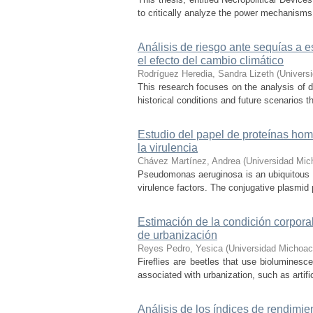
to critically analyze the power mechanisms
Análisis de riesgo ante sequías a 
el efecto del cambio climático
Rodríguez Heredia, Sandra Lizeth
(
Univers
This research focuses on the analysis of d
historical conditions and future scenarios t
Estudio del papel de proteínas h
la virulencia
Chávez Martínez, Andrea
(
Universidad Mic
Pseudomonas aeruginosa is an ubiquitous 
virulence factors. The conjugative plasmid p
Estimación de la condición corpora
de urbanización
Reyes Pedro, Yesica
(
Universidad Michoac
Fireflies are beetles that use biolumines
associated with urbanization, such as artifici
Análisis de los índices de rendimie