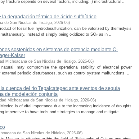
oy fracture depends on several factors, including: i) microstructural ...
 la degradación térmica de ácido sulfhídrico
a de San Nicolas de Hidalgo
,
2026-06
)
oduct of fossil fuel hydrodesulfurization, can be valorized by thermolysis
multaneously, instead of simply being oxidized to SO₂ as in ...
iones sostenidas en sistemas de potencia mediante O-
eager-Kaiser
dad Michoacana de San Nicolas de Hidalgo
,
2026-06
)
 natural, may compromise the operational stability of electrical power
 external periodic disturbances, such as control system malfunctions, ...
 la cuenca del río Tepalcatepec ante eventos de sequía
ema de modelación conjunta
idad Michoacana de San Nicolas de Hidalgo
,
2026-06
)
exico is of vital importance due to the increasing incidence of droughts
ng imperative to have tools and strategies to manage and mitigate ...
ico
choacana de San Nicolas de Hidalgo
,
2026-06
)
s in Mexico, is situated within the field of Philosophy of Culture and aims