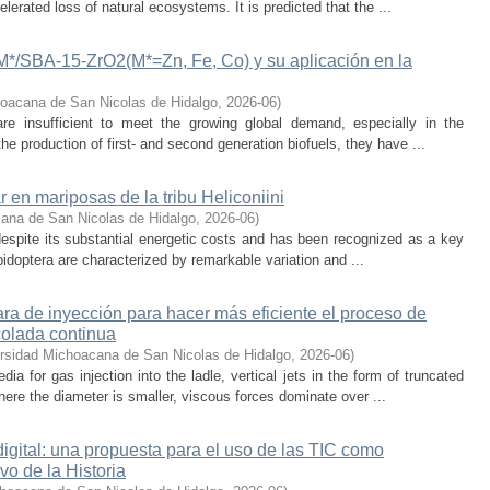
lerated loss of natural ecosystems. It is predicted that the ...
-M*/SBA-15-ZrO2(M*=Zn, Fe, Co) y su aplicación en la
oacana de San Nicolas de Hidalgo
,
2026-06
)
 are insufficient to meet the growing global demand, especially in the
he production of first- and second generation biofuels, they have ...
r en mariposas de la tribu Heliconiini
ana de San Nicolas de Hidalgo
,
2026-06
)
t despite its substantial energetic costs and has been recognized as a key
pidoptera are characterized by remarkable variation and ...
a de inyección para hacer más eficiente el proceso de
colada continua
rsidad Michoacana de San Nicolas de Hidalgo
,
2026-06
)
 for gas injection into the ladle, vertical jets in the form of truncated
here the diameter is smaller, viscous forces dominate over ...
digital: una propuesta para el uso de las TIC como
vo de la Historia