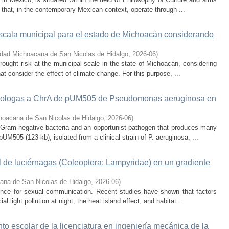
 that, in the contemporary Mexican context, operate through ...
escala municipal para el estado de Michoacán considerando
idad Michoacana de San Nicolas de Hidalgo
,
2026-06
)
rought risk at the municipal scale in the state of Michoacán, considering
hat consider the effect of climate change. For this purpose, ...
omologas a ChrA de pUM505 de Pseudomonas aeruginosa en
hoacana de San Nicolas de Hidalgo
,
2026-06
)
Gram-negative bacteria and an opportunist pathogen that produces many
UM505 (123 kb), isolated from a clinical strain of P. aeruginosa, ...
l de luciérnagas (Coleoptera: Lampyridae) en un gradiente
ana de San Nicolas de Hidalgo
,
2026-06
)
cence for sexual communication. Recent studies have shown that factors
al light pollution at night, the heat island effect, and habitat ...
nto escolar de la licenciatura en ingeniería mecánica de la