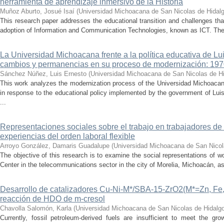
herramienta de aprendizaje inmersivo de la Historia
Muñoz Aburto, Josué Isaí
(
Universidad Michoacana de San Nicolas de Hidal
This research paper addresses the educational transition and challenges th
adoption of Information and Communication Technologies, known as ICT. The ce
La Universidad Michoacana frente a la política educativa de Lui
cambios y permanencias en su proceso de modernización: 19
Sánchez Núñez, Luis Ernesto
(
Universidad Michoacana de San Nicolas de H
This work analyzes the modernization process of the Universidad Michoac
in response to the educational policy implemented by the government of Lu
...
Representaciones sociales sobre el trabajo en trabajadores de 
experiencias del orden laboral flexible
Arroyo González, Damaris Guadalupe
(
Universidad Michoacana de San Nicol
The objective of this research is to examine the social representations of 
Center in the telecommunications sector in the city of Morelia, Michoacán, as 
Desarrollo de catalizadores Cu-Ni-M*/SBA-15-ZrO2(M*=Zn, Fe, 
reacción de HDO de m-cresol
Chavolla Salomón, Karla
(
Universidad Michoacana de San Nicolas de Hidalg
Currently, fossil petroleum-derived fuels are insufficient to meet the gr