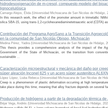
hidrodesoxigenación de m-cresol, compuesto modelo del bioac
lignocelulósica
Camargo Alejos, Élida
(
Universidad Michoacana de San Nicolas de Hidalgo
,
In this research work, the effect of the promoter amount in trimetallic N
silica SBA-15, using trans-1,2-cyclohexanediaminetetraacetic acid (CDTA) as 
Contribución del Programa AgroSano a la Transición Agroecoló
en la comunidad de San Nicolás Obispo, Michoacán
Medina Pérez, Yadira
(
Universidad Michoacana de San Nicolas de Hidalgo
,
2
This thesis provides a comprehensive analysis of the impact of the A
Government of the State of Michoacán, on the transition from convention
sustainable ...
Caracterización microestructural y mecánica del daño por cree
súper aleación Inconel 625 y un acero súper austenítico AL6X
López López, Liuba Rebeca
(
Universidad Michoacana de San Nicolas de Hid
Creep is a phenomenon of plastic deformation occurring at high temperature
take place during this time, meaning that alloy fracture depends on several fact
Producción de hidrógeno a partir de la degradación térmica de 
Béjar Vega, Andrés
(
Universidad Michoacana de San Nicolas de Hidalgo
,
202
Hydrogen sulfide (H₂S), a large-volume byproduct of fossil fuel hydrodesulfur