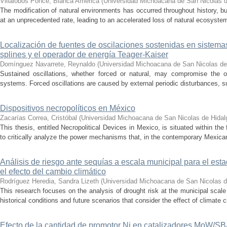
Villalobos Ponce, Bianca América
(
Universidad Michoacana de San Nicolas d
The modification of natural environments has occurred throughout history, bu
at an unprecedented rate, leading to an accelerated loss of natural ecosystems.
Localización de fuentes de oscilaciones sostenidas en sistema
splines y el operador de energía Teager-Kaiser
Domínguez Navarrete, Reynaldo
(
Universidad Michoacana de San Nicolas de
Sustained oscillations, whether forced or natural, may compromise the ope
systems. Forced oscillations are caused by external periodic disturbances, s
Dispositivos necropolíticos en México
Zacarías Correa, Cristóbal
(
Universidad Michoacana de San Nicolas de Hidal
This thesis, entitled Necropolitical Devices in Mexico, is situated within the
to critically analyze the power mechanisms that, in the contemporary Mexican
Análisis de riesgo ante sequías a escala municipal para el e
el efecto del cambio climático
Rodríguez Heredia, Sandra Lizeth
(
Universidad Michoacana de San Nicolas d
This research focuses on the analysis of drought risk at the municipal scale
historical conditions and future scenarios that consider the effect of climate c
Efecto de la cantidad de promotor Ni en catalizadores MoW/S