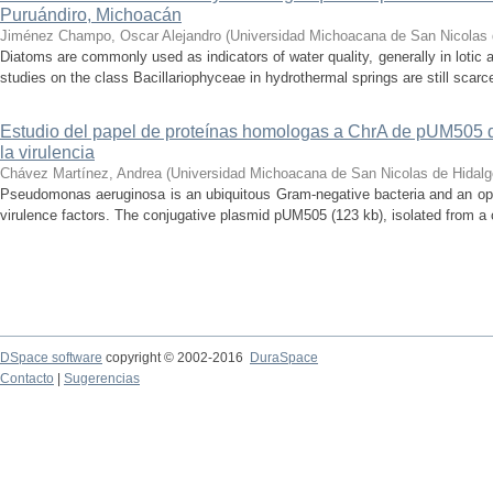
Puruándiro, Michoacán
Jiménez Champo, Oscar Alejandro
(
Universidad Michoacana de San Nicolas 
Diatoms are commonly used as indicators of water quality, generally in lotic 
studies on the class Bacillariophyceae in hydrothermal springs are still scarce
Estudio del papel de proteínas homologas a ChrA de pUM505
la virulencia
Chávez Martínez, Andrea
(
Universidad Michoacana de San Nicolas de Hidalg
Pseudomonas aeruginosa is an ubiquitous Gram-negative bacteria and an op
virulence factors. The conjugative plasmid pUM505 (123 kb), isolated from a cli
DSpace software
copyright © 2002-2016
DuraSpace
Contacto
|
Sugerencias