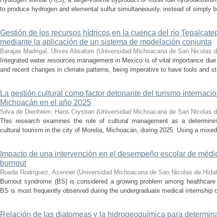
to produce hydrogen and elemental sulfur simultaneously, instead of simply be
Gestión de los recursos hídricos en la cuenca del río Tepalcat
mediante la aplicación de un sistema de modelación conjunta
Barajas Madrigal, Ulises Absalom
(
Universidad Michoacana de San Nicolas d
Integrated water resources management in Mexico is of vital importance due 
and recent changes in climate patterns, being imperative to have tools and st
La gestión cultural como factor detonante del turismo internacio
Michoacán en el año 2025
Silva de Dienheim, Hans Crystian
(
Universidad Michoacana de San Nicolas d
This research examines the role of cultural management as a determining 
cultural tourism in the city of Morelia, Michoacán, during 2025. Using a mixed,
Impacto de una intervención en el desempeño escolar de médi
burnout
Rueda Rodríguez, Azennet
(
Universidad Michoacana de San Nicolas de Hida
Burnout syndrome (BS) is considered a growing problem among healthcare pr
BS is most frequently observed during the undergraduate medical internship du
Relación de las diatomeas y la hidrogeoquímica para determina