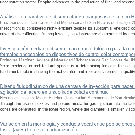
transportation sector. Despite advances in the production of first- and second 
Análisis comparativo del diseño alar en mariposas de la tribu He
Báez Sandoval, Tlalli
(
Universidad Michoacana de San Nicolas de Hidalgo
,
2
Insect flight is considered highly efficient despite its substantial energeti
driver of diversification. Among insects, Lepidoptera are characterized by rema
Investigación mediante diseño: marco metodológico para la con
formales ancestrales en dispositivos de control solar contemp
Rodríguez Martínez, Adriana
(
Universidad Michoacana de San Nicolas de Hid
Solar incidence in architectural spaces is a determining factor in the desi
fundamental role in shaping thermal comfort and interior environmental qualit
Diseño fluidodinámico de una cámara de inyección para hacer 
agitación del acero en una olla de colada continua
Hernández Tinajero, Miguel Esteban
(
Universidad Michoacana de San Nicola
Through the use of nozzles and porous media for gas injection into the ladle
cones are generated. In the lower region, where the diameter is smaller, visc
Variación en la morfología y conducta vocal entre poblaciones 
fusca (aves) frente a la urbanización