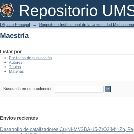
Maestría
Repositorio U
DSpace Principal
→
Repositorio Institucional de la Universidad Michoacan
Maestría
Listar por
Por fecha de publicación
Autores
Títulos
Materias
Búsqueda en esta colección:
Envíos recientes
Desarrollo de catalizadores Cu-Ni-M*/SBA-15-ZrO2(M*=Zn, Fe, 