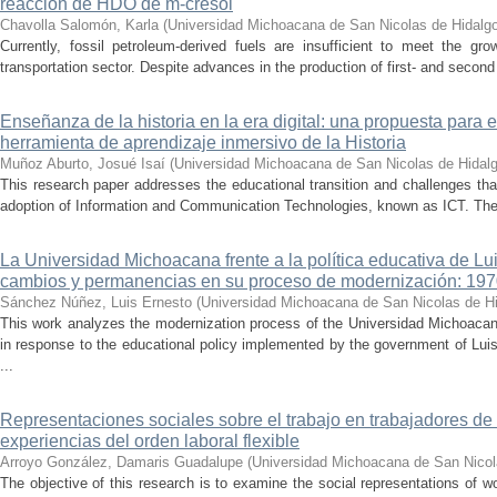
reacción de HDO de m-cresol
Chavolla Salomón, Karla
(
Universidad Michoacana de San Nicolas de Hidalg
Currently, fossil petroleum-derived fuels are insufficient to meet the gr
transportation sector. Despite advances in the production of first- and second 
Enseñanza de la historia en la era digital: una propuesta para 
herramienta de aprendizaje inmersivo de la Historia
Muñoz Aburto, Josué Isaí
(
Universidad Michoacana de San Nicolas de Hidal
This research paper addresses the educational transition and challenges th
adoption of Information and Communication Technologies, known as ICT. The ce
La Universidad Michoacana frente a la política educativa de Lui
cambios y permanencias en su proceso de modernización: 19
Sánchez Núñez, Luis Ernesto
(
Universidad Michoacana de San Nicolas de H
This work analyzes the modernization process of the Universidad Michoac
in response to the educational policy implemented by the government of Lu
...
Representaciones sociales sobre el trabajo en trabajadores de 
experiencias del orden laboral flexible
Arroyo González, Damaris Guadalupe
(
Universidad Michoacana de San Nicol
The objective of this research is to examine the social representations of 