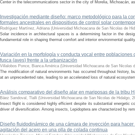
Center in the telecommunications sector in the city of Morelia, Michoacán, as 
Investigación mediante diseño: marco metodológico para la con
formales ancestrales en dispositivos de control solar contemp
Rodríguez Martínez, Adriana
(
Universidad Michoacana de San Nicolas de Hid
Solar incidence in architectural spaces is a determining factor in the desi
fundamental role in shaping thermal comfort and interior environmental qualit
Variación en la morfología y conducta vocal entre poblaciones 
fusca (aves) frente a la urbanización
Villalobos Ponce, Bianca América
(
Universidad Michoacana de San Nicolas d
The modification of natural environments has occurred throughout history, bu
at an unprecedented rate, leading to an accelerated loss of natural ecosystems.
Análisis comparativo del diseño alar en mariposas de la tribu He
Báez Sandoval, Tlalli
(
Universidad Michoacana de San Nicolas de Hidalgo
,
2
Insect flight is considered highly efficient despite its substantial energeti
driver of diversification. Among insects, Lepidoptera are characterized by rema
Diseño fluidodinámico de una cámara de inyección para hacer 
agitación del acero en una olla de colada continua