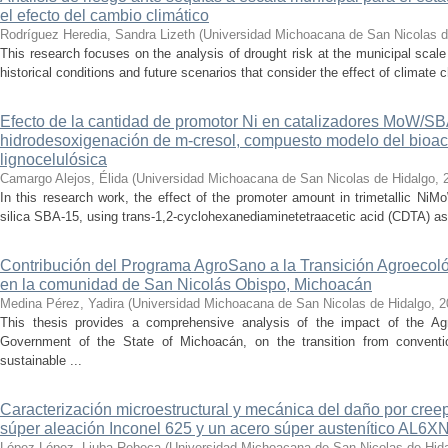
el efecto del cambio climático
Rodríguez Heredia, Sandra Lizeth
(
Universidad Michoacana de San Nicolas d
This research focuses on the analysis of drought risk at the municipal scale
historical conditions and future scenarios that consider the effect of climate c
Efecto de la cantidad de promotor Ni en catalizadores MoW/S
hidrodesoxigenación de m-cresol, compuesto modelo del bioac
lignocelulósica
Camargo Alejos, Élida
(
Universidad Michoacana de San Nicolas de Hidalgo
,
In this research work, the effect of the promoter amount in trimetallic N
silica SBA-15, using trans-1,2-cyclohexanediaminetetraacetic acid (CDTA) as 
Contribución del Programa AgroSano a la Transición Agroecoló
en la comunidad de San Nicolás Obispo, Michoacán
Medina Pérez, Yadira
(
Universidad Michoacana de San Nicolas de Hidalgo
,
2
This thesis provides a comprehensive analysis of the impact of the A
Government of the State of Michoacán, on the transition from convention
sustainable ...
Caracterización microestructural y mecánica del daño por cree
súper aleación Inconel 625 y un acero súper austenítico AL6X
López López, Liuba Rebeca
(
Universidad Michoacana de San Nicolas de Hid