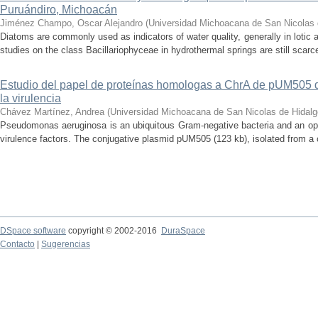
Puruándiro, Michoacán
Jiménez Champo, Oscar Alejandro
(
Universidad Michoacana de San Nicolas 
Diatoms are commonly used as indicators of water quality, generally in lotic 
studies on the class Bacillariophyceae in hydrothermal springs are still scarce
Estudio del papel de proteínas homologas a ChrA de pUM505
la virulencia
Chávez Martínez, Andrea
(
Universidad Michoacana de San Nicolas de Hidalg
Pseudomonas aeruginosa is an ubiquitous Gram-negative bacteria and an op
virulence factors. The conjugative plasmid pUM505 (123 kb), isolated from a cli
DSpace software
copyright © 2002-2016
DuraSpace
Contacto
|
Sugerencias