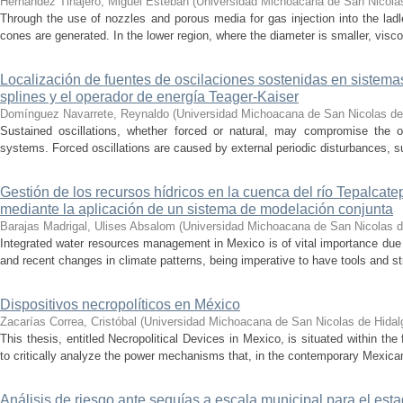
Hernández Tinajero, Miguel Esteban
(
Universidad Michoacana de San Nicola
Through the use of nozzles and porous media for gas injection into the ladle
cones are generated. In the lower region, where the diameter is smaller, visc
Localización de fuentes de oscilaciones sostenidas en sistema
splines y el operador de energía Teager-Kaiser
Domínguez Navarrete, Reynaldo
(
Universidad Michoacana de San Nicolas de
Sustained oscillations, whether forced or natural, may compromise the ope
systems. Forced oscillations are caused by external periodic disturbances, s
Gestión de los recursos hídricos en la cuenca del río Tepalcat
mediante la aplicación de un sistema de modelación conjunta
Barajas Madrigal, Ulises Absalom
(
Universidad Michoacana de San Nicolas d
Integrated water resources management in Mexico is of vital importance due 
and recent changes in climate patterns, being imperative to have tools and st
Dispositivos necropolíticos en México
Zacarías Correa, Cristóbal
(
Universidad Michoacana de San Nicolas de Hidal
This thesis, entitled Necropolitical Devices in Mexico, is situated within the
to critically analyze the power mechanisms that, in the contemporary Mexican
Análisis de riesgo ante sequías a escala municipal para el e