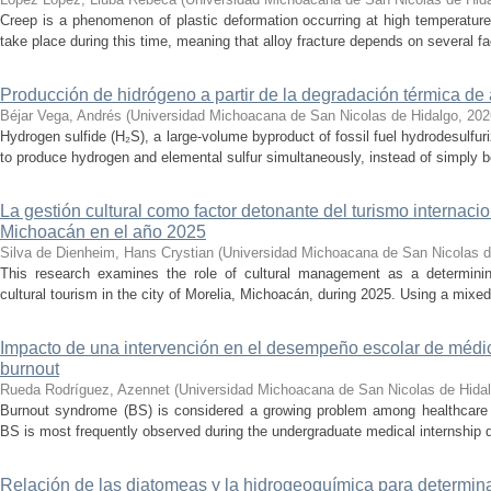
Creep is a phenomenon of plastic deformation occurring at high temperature
take place during this time, meaning that alloy fracture depends on several fact
Producción de hidrógeno a partir de la degradación térmica de 
Béjar Vega, Andrés
(
Universidad Michoacana de San Nicolas de Hidalgo
,
202
Hydrogen sulfide (H₂S), a large-volume byproduct of fossil fuel hydrodesulfur
to produce hydrogen and elemental sulfur simultaneously, instead of simply be
La gestión cultural como factor detonante del turismo internacio
Michoacán en el año 2025
Silva de Dienheim, Hans Crystian
(
Universidad Michoacana de San Nicolas d
This research examines the role of cultural management as a determining 
cultural tourism in the city of Morelia, Michoacán, during 2025. Using a mixed,
Impacto de una intervención en el desempeño escolar de médi
burnout
Rueda Rodríguez, Azennet
(
Universidad Michoacana de San Nicolas de Hida
Burnout syndrome (BS) is considered a growing problem among healthcare pr
BS is most frequently observed during the undergraduate medical internship du
Relación de las diatomeas y la hidrogeoquímica para determina