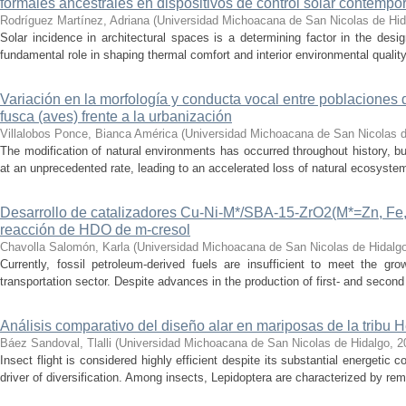
formales ancestrales en dispositivos de control solar contemp
Rodríguez Martínez, Adriana
(
Universidad Michoacana de San Nicolas de Hid
Solar incidence in architectural spaces is a determining factor in the desi
fundamental role in shaping thermal comfort and interior environmental qualit
Variación en la morfología y conducta vocal entre poblaciones 
fusca (aves) frente a la urbanización
Villalobos Ponce, Bianca América
(
Universidad Michoacana de San Nicolas d
The modification of natural environments has occurred throughout history, bu
at an unprecedented rate, leading to an accelerated loss of natural ecosystems.
Desarrollo de catalizadores Cu-Ni-M*/SBA-15-ZrO2(M*=Zn, Fe, 
reacción de HDO de m-cresol
Chavolla Salomón, Karla
(
Universidad Michoacana de San Nicolas de Hidalg
Currently, fossil petroleum-derived fuels are insufficient to meet the gr
transportation sector. Despite advances in the production of first- and second 
Análisis comparativo del diseño alar en mariposas de la tribu He
Báez Sandoval, Tlalli
(
Universidad Michoacana de San Nicolas de Hidalgo
,
2
Insect flight is considered highly efficient despite its substantial energeti
driver of diversification. Among insects, Lepidoptera are characterized by rema