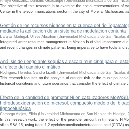
Arroyo González, Damaris Guadalupe
(
Universidad Michoacana de San Nicol
The objective of this research is to examine the social representations of 
Center in the telecommunications sector in the city of Morelia, Michoacán, as 
Gestión de los recursos hídricos en la cuenca del río Tepalcat
mediante la aplicación de un sistema de modelación conjunta
Barajas Madrigal, Ulises Absalom
(
Universidad Michoacana de San Nicolas d
Integrated water resources management in Mexico is of vital importance due 
and recent changes in climate patterns, being imperative to have tools and st
Análisis de riesgo ante sequías a escala municipal para el e
el efecto del cambio climático
Rodríguez Heredia, Sandra Lizeth
(
Universidad Michoacana de San Nicolas d
This research focuses on the analysis of drought risk at the municipal scale
historical conditions and future scenarios that consider the effect of climate c
Efecto de la cantidad de promotor Ni en catalizadores MoW/S
hidrodesoxigenación de m-cresol, compuesto modelo del bioac
lignocelulósica
Camargo Alejos, Élida
(
Universidad Michoacana de San Nicolas de Hidalgo
,
In this research work, the effect of the promoter amount in trimetallic N
silica SBA-15, using trans-1,2-cyclohexanediaminetetraacetic acid (CDTA) as 