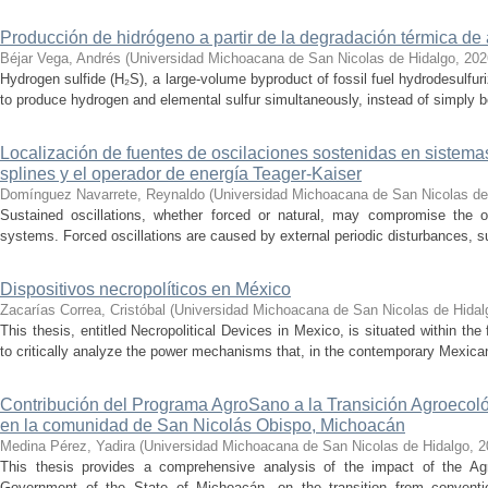
Producción de hidrógeno a partir de la degradación térmica de 
Béjar Vega, Andrés
(
Universidad Michoacana de San Nicolas de Hidalgo
,
202
Hydrogen sulfide (H₂S), a large-volume byproduct of fossil fuel hydrodesulfur
to produce hydrogen and elemental sulfur simultaneously, instead of simply be
Localización de fuentes de oscilaciones sostenidas en sistema
splines y el operador de energía Teager-Kaiser
Domínguez Navarrete, Reynaldo
(
Universidad Michoacana de San Nicolas de
Sustained oscillations, whether forced or natural, may compromise the ope
systems. Forced oscillations are caused by external periodic disturbances, s
Dispositivos necropolíticos en México
Zacarías Correa, Cristóbal
(
Universidad Michoacana de San Nicolas de Hidal
This thesis, entitled Necropolitical Devices in Mexico, is situated within the
to critically analyze the power mechanisms that, in the contemporary Mexican
Contribución del Programa AgroSano a la Transición Agroecoló
en la comunidad de San Nicolás Obispo, Michoacán
Medina Pérez, Yadira
(
Universidad Michoacana de San Nicolas de Hidalgo
,
2
This thesis provides a comprehensive analysis of the impact of the A
Government of the State of Michoacán, on the transition from convention