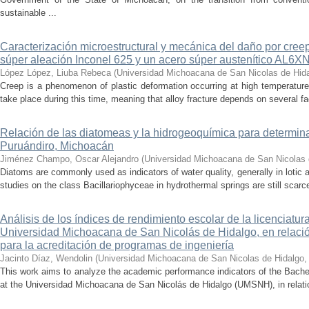
sustainable ...
Caracterización microestructural y mecánica del daño por cree
súper aleación Inconel 625 y un acero súper austenítico AL6X
López López, Liuba Rebeca
(
Universidad Michoacana de San Nicolas de Hid
Creep is a phenomenon of plastic deformation occurring at high temperature
take place during this time, meaning that alloy fracture depends on several fact
Relación de las diatomeas y la hidrogeoquímica para determina
Puruándiro, Michoacán
Jiménez Champo, Oscar Alejandro
(
Universidad Michoacana de San Nicolas 
Diatoms are commonly used as indicators of water quality, generally in lotic 
studies on the class Bacillariophyceae in hydrothermal springs are still scarce
Análisis de los índices de rendimiento escolar de la licenciatu
Universidad Michoacana de San Nicolás de Hidalgo, en relación
para la acreditación de programas de ingeniería
Jacinto Díaz, Wendolin
(
Universidad Michoacana de San Nicolas de Hidalgo
This work aims to analyze the academic performance indicators of the Bache
at the Universidad Michoacana de San Nicolás de Hidalgo (UMSNH), in relation 