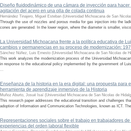
Diseño fluidodinámico de una cámara de inyección para hacer 
agitación del acero en una olla de colada continua
Hernández Tinajero, Miguel Esteban
(
Universidad Michoacana de San Nicola
Through the use of nozzles and porous media for gas injection into the ladle
cones are generated. In the lower region, where the diameter is smaller, visc
La Universidad Michoacana frente a la política educativa de Lui
cambios y permanencias en su proceso de modernización: 19
Sánchez Núñez, Luis Ernesto
(
Universidad Michoacana de San Nicolas de H
This work analyzes the modernization process of the Universidad Michoac
in response to the educational policy implemented by the government of Lu
...
Enseñanza de la historia en la era digital: una propuesta para 
herramienta de aprendizaje inmersivo de la Historia
Muñoz Aburto, Josué Isaí
(
Universidad Michoacana de San Nicolas de Hidal
This research paper addresses the educational transition and challenges th
adoption of Information and Communication Technologies, known as ICT. The ce
Representaciones sociales sobre el trabajo en trabajadores de 
experiencias del orden laboral flexible