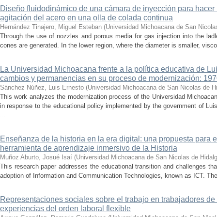
Diseño fluidodinámico de una cámara de inyección para hacer 
agitación del acero en una olla de colada continua
Hernández Tinajero, Miguel Esteban
(
Universidad Michoacana de San Nicola
Through the use of nozzles and porous media for gas injection into the ladle
cones are generated. In the lower region, where the diameter is smaller, visc
La Universidad Michoacana frente a la política educativa de Lui
cambios y permanencias en su proceso de modernización: 19
Sánchez Núñez, Luis Ernesto
(
Universidad Michoacana de San Nicolas de H
This work analyzes the modernization process of the Universidad Michoac
in response to the educational policy implemented by the government of Lu
...
Enseñanza de la historia en la era digital: una propuesta para 
herramienta de aprendizaje inmersivo de la Historia
Muñoz Aburto, Josué Isaí
(
Universidad Michoacana de San Nicolas de Hidal
This research paper addresses the educational transition and challenges th
adoption of Information and Communication Technologies, known as ICT. The ce
Representaciones sociales sobre el trabajo en trabajadores de 
experiencias del orden laboral flexible