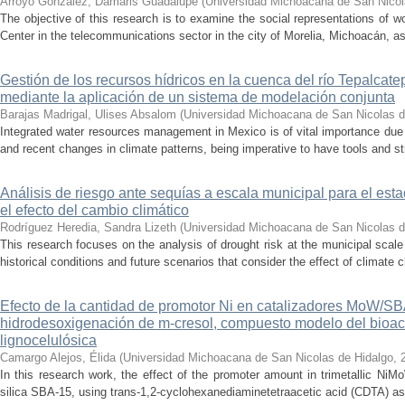
Arroyo González, Damaris Guadalupe
(
Universidad Michoacana de San Nicol
The objective of this research is to examine the social representations of 
Center in the telecommunications sector in the city of Morelia, Michoacán, as 
Gestión de los recursos hídricos en la cuenca del río Tepalcat
mediante la aplicación de un sistema de modelación conjunta
Barajas Madrigal, Ulises Absalom
(
Universidad Michoacana de San Nicolas d
Integrated water resources management in Mexico is of vital importance due 
and recent changes in climate patterns, being imperative to have tools and st
Análisis de riesgo ante sequías a escala municipal para el e
el efecto del cambio climático
Rodríguez Heredia, Sandra Lizeth
(
Universidad Michoacana de San Nicolas d
This research focuses on the analysis of drought risk at the municipal scale
historical conditions and future scenarios that consider the effect of climate c
Efecto de la cantidad de promotor Ni en catalizadores MoW/S
hidrodesoxigenación de m-cresol, compuesto modelo del bioac
lignocelulósica
Camargo Alejos, Élida
(
Universidad Michoacana de San Nicolas de Hidalgo
,
In this research work, the effect of the promoter amount in trimetallic N
silica SBA-15, using trans-1,2-cyclohexanediaminetetraacetic acid (CDTA) as 