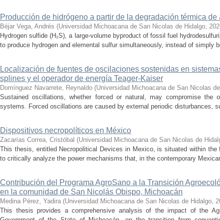
Producción de hidrógeno a partir de la degradación térmica de 
Béjar Vega, Andrés
(
Universidad Michoacana de San Nicolas de Hidalgo
,
202
Hydrogen sulfide (H₂S), a large-volume byproduct of fossil fuel hydrodesulfur
to produce hydrogen and elemental sulfur simultaneously, instead of simply be
Localización de fuentes de oscilaciones sostenidas en sistema
splines y el operador de energía Teager-Kaiser
Domínguez Navarrete, Reynaldo
(
Universidad Michoacana de San Nicolas de
Sustained oscillations, whether forced or natural, may compromise the ope
systems. Forced oscillations are caused by external periodic disturbances, s
Dispositivos necropolíticos en México
Zacarías Correa, Cristóbal
(
Universidad Michoacana de San Nicolas de Hidal
This thesis, entitled Necropolitical Devices in Mexico, is situated within the
to critically analyze the power mechanisms that, in the contemporary Mexican
Contribución del Programa AgroSano a la Transición Agroecoló
en la comunidad de San Nicolás Obispo, Michoacán
Medina Pérez, Yadira
(
Universidad Michoacana de San Nicolas de Hidalgo
,
2
This thesis provides a comprehensive analysis of the impact of the A
Government of the State of Michoacán, on the transition from convention