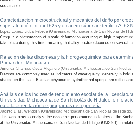
sustainable ...
Caracterización microestructural y mecánica del daño por cree
súper aleación Inconel 625 y un acero súper austenítico AL6X
López López, Liuba Rebeca
(
Universidad Michoacana de San Nicolas de Hid
Creep is a phenomenon of plastic deformation occurring at high temperature
take place during this time, meaning that alloy fracture depends on several fact
Relación de las diatomeas y la hidrogeoquímica para determina
Puruándiro, Michoacán
Jiménez Champo, Oscar Alejandro
(
Universidad Michoacana de San Nicolas 
Diatoms are commonly used as indicators of water quality, generally in lotic 
studies on the class Bacillariophyceae in hydrothermal springs are still scarce
Análisis de los índices de rendimiento escolar de la licenciatu
Universidad Michoacana de San Nicolás de Hidalgo, en relación
para la acreditación de programas de ingeniería
Jacinto Díaz, Wendolin
(
Universidad Michoacana de San Nicolas de Hidalgo
This work aims to analyze the academic performance indicators of the Bache
at the Universidad Michoacana de San Nicolás de Hidalgo (UMSNH), in relation 