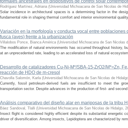
formales ancestrales en dispositivos de control solar contemp
Rodríguez Martínez, Adriana
(
Universidad Michoacana de San Nicolas de Hid
Solar incidence in architectural spaces is a determining factor in the desi
fundamental role in shaping thermal comfort and interior environmental qualit
Variación en la morfología y conducta vocal entre poblaciones 
fusca (aves) frente a la urbanización
Villalobos Ponce, Bianca América
(
Universidad Michoacana de San Nicolas d
The modification of natural environments has occurred throughout history, bu
at an unprecedented rate, leading to an accelerated loss of natural ecosystems.
Desarrollo de catalizadores Cu-Ni-M*/SBA-15-ZrO2(M*=Zn, Fe, 
reacción de HDO de m-cresol
Chavolla Salomón, Karla
(
Universidad Michoacana de San Nicolas de Hidalg
Currently, fossil petroleum-derived fuels are insufficient to meet the gr
transportation sector. Despite advances in the production of first- and second 
Análisis comparativo del diseño alar en mariposas de la tribu He
Báez Sandoval, Tlalli
(
Universidad Michoacana de San Nicolas de Hidalgo
,
2
Insect flight is considered highly efficient despite its substantial energeti
driver of diversification. Among insects, Lepidoptera are characterized by rema