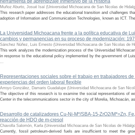
herramienta de aprendizaje inmersivo de la Historia
Muñoz Aburto, Josué Isaí
(
Universidad Michoacana de San Nicolas de Hidal
This research paper addresses the educational transition and challenges th
adoption of Information and Communication Technologies, known as ICT. The ce
La Universidad Michoacana frente a la política educativa de Lui
cambios y permanencias en su proceso de modernización: 19
Sánchez Núñez, Luis Ernesto
(
Universidad Michoacana de San Nicolas de H
This work analyzes the modernization process of the Universidad Michoac
in response to the educational policy implemented by the government of Lu
...
Representaciones sociales sobre el trabajo en trabajadores de 
experiencias del orden laboral flexible
Arroyo González, Damaris Guadalupe
(
Universidad Michoacana de San Nicol
The objective of this research is to examine the social representations of 
Center in the telecommunications sector in the city of Morelia, Michoacán, as 
Desarrollo de catalizadores Cu-Ni-M*/SBA-15-ZrO2(M*=Zn, Fe, 
reacción de HDO de m-cresol
Chavolla Salomón, Karla
(
Universidad Michoacana de San Nicolas de Hidalg
Currently, fossil petroleum-derived fuels are insufficient to meet the gr