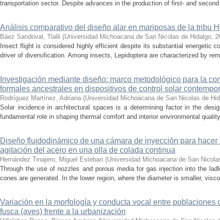
transportation sector. Despite advances in the production of first- and second 
Análisis comparativo del diseño alar en mariposas de la tribu He
Báez Sandoval, Tlalli
(
Universidad Michoacana de San Nicolas de Hidalgo
,
2
Insect flight is considered highly efficient despite its substantial energeti
driver of diversification. Among insects, Lepidoptera are characterized by rema
Investigación mediante diseño: marco metodológico para la con
formales ancestrales en dispositivos de control solar contemp
Rodríguez Martínez, Adriana
(
Universidad Michoacana de San Nicolas de Hid
Solar incidence in architectural spaces is a determining factor in the desi
fundamental role in shaping thermal comfort and interior environmental qualit
Diseño fluidodinámico de una cámara de inyección para hacer 
agitación del acero en una olla de colada continua
Hernández Tinajero, Miguel Esteban
(
Universidad Michoacana de San Nicola
Through the use of nozzles and porous media for gas injection into the ladle
cones are generated. In the lower region, where the diameter is smaller, visc
Variación en la morfología y conducta vocal entre poblaciones 
fusca (aves) frente a la urbanización