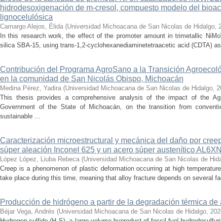
hidrodesoxigenación de m-cresol, compuesto modelo del bioac
lignocelulósica
Camargo Alejos, Élida
(
Universidad Michoacana de San Nicolas de Hidalgo
,
In this research work, the effect of the promoter amount in trimetallic N
silica SBA-15, using trans-1,2-cyclohexanediaminetetraacetic acid (CDTA) as 
Contribución del Programa AgroSano a la Transición Agroecoló
en la comunidad de San Nicolás Obispo, Michoacán
Medina Pérez, Yadira
(
Universidad Michoacana de San Nicolas de Hidalgo
,
2
This thesis provides a comprehensive analysis of the impact of the A
Government of the State of Michoacán, on the transition from convention
sustainable ...
Caracterización microestructural y mecánica del daño por cree
súper aleación Inconel 625 y un acero súper austenítico AL6X
López López, Liuba Rebeca
(
Universidad Michoacana de San Nicolas de Hid
Creep is a phenomenon of plastic deformation occurring at high temperature
take place during this time, meaning that alloy fracture depends on several fact
Producción de hidrógeno a partir de la degradación térmica de 
Béjar Vega, Andrés
(
Universidad Michoacana de San Nicolas de Hidalgo
,
202
Hydrogen sulfide (H₂S), a large-volume byproduct of fossil fuel hydrodesulfur