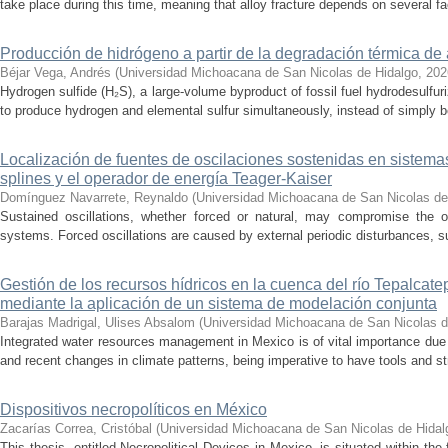
take place during this time, meaning that alloy fracture depends on several fact
Producción de hidrógeno a partir de la degradación térmica de 
Béjar Vega, Andrés
(
Universidad Michoacana de San Nicolas de Hidalgo
,
202
Hydrogen sulfide (H₂S), a large-volume byproduct of fossil fuel hydrodesulfur
to produce hydrogen and elemental sulfur simultaneously, instead of simply be
Localización de fuentes de oscilaciones sostenidas en sistema
splines y el operador de energía Teager-Kaiser
Domínguez Navarrete, Reynaldo
(
Universidad Michoacana de San Nicolas de
Sustained oscillations, whether forced or natural, may compromise the ope
systems. Forced oscillations are caused by external periodic disturbances, s
Gestión de los recursos hídricos en la cuenca del río Tepalcat
mediante la aplicación de un sistema de modelación conjunta
Barajas Madrigal, Ulises Absalom
(
Universidad Michoacana de San Nicolas d
Integrated water resources management in Mexico is of vital importance due 
and recent changes in climate patterns, being imperative to have tools and st
Dispositivos necropolíticos en México
Zacarías Correa, Cristóbal
(
Universidad Michoacana de San Nicolas de Hidal
This thesis, entitled Necropolitical Devices in Mexico, is situated within the