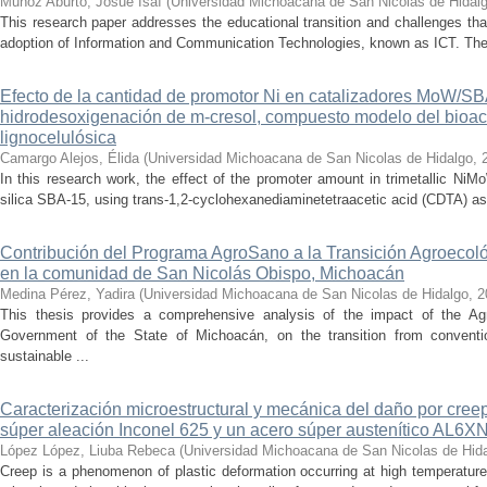
Muñoz Aburto, Josué Isaí
(
Universidad Michoacana de San Nicolas de Hidal
This research paper addresses the educational transition and challenges th
adoption of Information and Communication Technologies, known as ICT. The ce
Efecto de la cantidad de promotor Ni en catalizadores MoW/S
hidrodesoxigenación de m-cresol, compuesto modelo del bioac
lignocelulósica
Camargo Alejos, Élida
(
Universidad Michoacana de San Nicolas de Hidalgo
,
In this research work, the effect of the promoter amount in trimetallic N
silica SBA-15, using trans-1,2-cyclohexanediaminetetraacetic acid (CDTA) as 
Contribución del Programa AgroSano a la Transición Agroecoló
en la comunidad de San Nicolás Obispo, Michoacán
Medina Pérez, Yadira
(
Universidad Michoacana de San Nicolas de Hidalgo
,
2
This thesis provides a comprehensive analysis of the impact of the A
Government of the State of Michoacán, on the transition from convention
sustainable ...
Caracterización microestructural y mecánica del daño por cree
súper aleación Inconel 625 y un acero súper austenítico AL6X
López López, Liuba Rebeca
(
Universidad Michoacana de San Nicolas de Hid
Creep is a phenomenon of plastic deformation occurring at high temperature