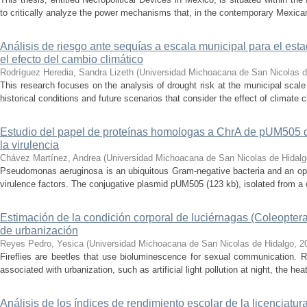
to critically analyze the power mechanisms that, in the contemporary Mexican
Análisis de riesgo ante sequías a escala municipal para el e
el efecto del cambio climático
Rodríguez Heredia, Sandra Lizeth
(
Universidad Michoacana de San Nicolas d
This research focuses on the analysis of drought risk at the municipal scale
historical conditions and future scenarios that consider the effect of climate c
Estudio del papel de proteínas homologas a ChrA de pUM505
la virulencia
Chávez Martínez, Andrea
(
Universidad Michoacana de San Nicolas de Hidalg
Pseudomonas aeruginosa is an ubiquitous Gram-negative bacteria and an op
virulence factors. The conjugative plasmid pUM505 (123 kb), isolated from a cli
Estimación de la condición corporal de luciérnagas (Coleopter
de urbanización
Reyes Pedro, Yesica
(
Universidad Michoacana de San Nicolas de Hidalgo
,
2
Fireflies are beetles that use bioluminescence for sexual communication. 
associated with urbanization, such as artificial light pollution at night, the heat
Análisis de los índices de rendimiento escolar de la licenciatu