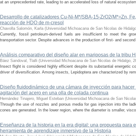
at an unprecedented rate, leading to an accelerated loss of natural ecosystems.
Desarrollo de catalizadores Cu-Ni-M*/SBA-15-ZrO2(M*=Zn, Fe, 
reacción de HDO de m-cresol
Chavolla Salomón, Karla
(
Universidad Michoacana de San Nicolas de Hidalg
Currently, fossil petroleum-derived fuels are insufficient to meet the gr
transportation sector. Despite advances in the production of first- and second 
Análisis comparativo del diseño alar en mariposas de la tribu He
Báez Sandoval, Tlalli
(
Universidad Michoacana de San Nicolas de Hidalgo
,
2
Insect flight is considered highly efficient despite its substantial energeti
driver of diversification. Among insects, Lepidoptera are characterized by rema
Diseño fluidodinámico de una cámara de inyección para hacer 
agitación del acero en una olla de colada continua
Hernández Tinajero, Miguel Esteban
(
Universidad Michoacana de San Nicola
Through the use of nozzles and porous media for gas injection into the ladle
cones are generated. In the lower region, where the diameter is smaller, visc
Enseñanza de la historia en la era digital: una propuesta para 
herramienta de aprendizaje inmersivo de la Historia