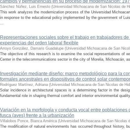
cambios y permanencias en su proceso de modernización: 19
Sánchez Núñez, Luis Ernesto
(
Universidad Michoacana de San Nicolas de H
This work analyzes the modernization process of the Universidad Michoac
in response to the educational policy implemented by the government of Lu
...
Representaciones sociales sobre el trabajo en trabajadores de 
experiencias del orden laboral flexible
Arroyo González, Damaris Guadalupe
(
Universidad Michoacana de San Nicol
The objective of this research is to examine the social representations of 
Center in the telecommunications sector in the city of Morelia, Michoacán, as 
Investigación mediante diseño: marco metodológico para la con
formales ancestrales en dispositivos de control solar contemp
Rodríguez Martínez, Adriana
(
Universidad Michoacana de San Nicolas de Hid
Solar incidence in architectural spaces is a determining factor in the desi
fundamental role in shaping thermal comfort and interior environmental qualit
Variación en la morfología y conducta vocal entre poblaciones 
fusca (aves) frente a la urbanización
Villalobos Ponce, Bianca América
(
Universidad Michoacana de San Nicolas d
The modification of natural environments has occurred throughout history, bu