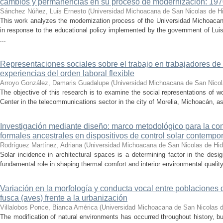
cambios y permanencias en su proceso de modernización: 19
Sánchez Núñez, Luis Ernesto
(
Universidad Michoacana de San Nicolas de H
This work analyzes the modernization process of the Universidad Michoac
in response to the educational policy implemented by the government of Lu
...
Representaciones sociales sobre el trabajo en trabajadores de 
experiencias del orden laboral flexible
Arroyo González, Damaris Guadalupe
(
Universidad Michoacana de San Nicol
The objective of this research is to examine the social representations of 
Center in the telecommunications sector in the city of Morelia, Michoacán, as 
Investigación mediante diseño: marco metodológico para la con
formales ancestrales en dispositivos de control solar contemp
Rodríguez Martínez, Adriana
(
Universidad Michoacana de San Nicolas de Hid
Solar incidence in architectural spaces is a determining factor in the desi
fundamental role in shaping thermal comfort and interior environmental qualit
Variación en la morfología y conducta vocal entre poblaciones 
fusca (aves) frente a la urbanización
Villalobos Ponce, Bianca América
(
Universidad Michoacana de San Nicolas d
The modification of natural environments has occurred throughout history, bu