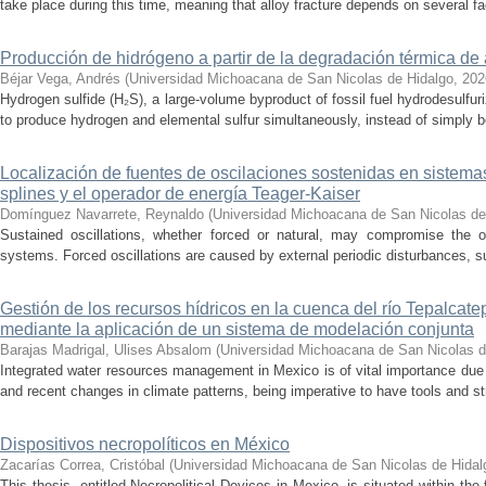
take place during this time, meaning that alloy fracture depends on several fact
Producción de hidrógeno a partir de la degradación térmica de 
Béjar Vega, Andrés
(
Universidad Michoacana de San Nicolas de Hidalgo
,
202
Hydrogen sulfide (H₂S), a large-volume byproduct of fossil fuel hydrodesulfur
to produce hydrogen and elemental sulfur simultaneously, instead of simply be
Localización de fuentes de oscilaciones sostenidas en sistema
splines y el operador de energía Teager-Kaiser
Domínguez Navarrete, Reynaldo
(
Universidad Michoacana de San Nicolas de
Sustained oscillations, whether forced or natural, may compromise the ope
systems. Forced oscillations are caused by external periodic disturbances, s
Gestión de los recursos hídricos en la cuenca del río Tepalcat
mediante la aplicación de un sistema de modelación conjunta
Barajas Madrigal, Ulises Absalom
(
Universidad Michoacana de San Nicolas d
Integrated water resources management in Mexico is of vital importance due 
and recent changes in climate patterns, being imperative to have tools and st
Dispositivos necropolíticos en México
Zacarías Correa, Cristóbal
(
Universidad Michoacana de San Nicolas de Hidal
This thesis, entitled Necropolitical Devices in Mexico, is situated within the