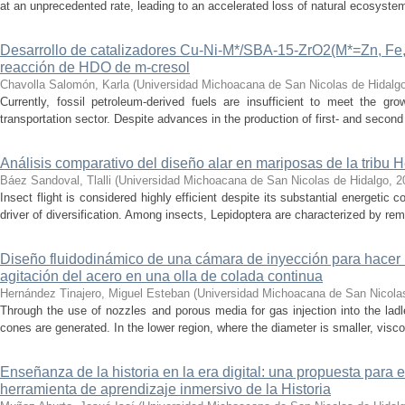
at an unprecedented rate, leading to an accelerated loss of natural ecosystems.
Desarrollo de catalizadores Cu-Ni-M*/SBA-15-ZrO2(M*=Zn, Fe, 
reacción de HDO de m-cresol
Chavolla Salomón, Karla
(
Universidad Michoacana de San Nicolas de Hidalg
Currently, fossil petroleum-derived fuels are insufficient to meet the gr
transportation sector. Despite advances in the production of first- and second 
Análisis comparativo del diseño alar en mariposas de la tribu He
Báez Sandoval, Tlalli
(
Universidad Michoacana de San Nicolas de Hidalgo
,
2
Insect flight is considered highly efficient despite its substantial energeti
driver of diversification. Among insects, Lepidoptera are characterized by rema
Diseño fluidodinámico de una cámara de inyección para hacer 
agitación del acero en una olla de colada continua
Hernández Tinajero, Miguel Esteban
(
Universidad Michoacana de San Nicola
Through the use of nozzles and porous media for gas injection into the ladle
cones are generated. In the lower region, where the diameter is smaller, visc
Enseñanza de la historia en la era digital: una propuesta para 
herramienta de aprendizaje inmersivo de la Historia