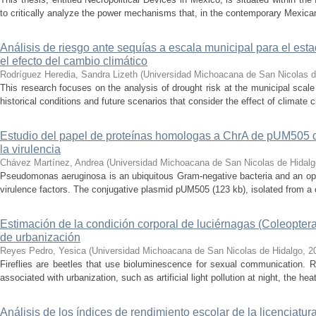
to critically analyze the power mechanisms that, in the contemporary Mexican
Análisis de riesgo ante sequías a escala municipal para el e
el efecto del cambio climático
Rodríguez Heredia, Sandra Lizeth
(
Universidad Michoacana de San Nicolas d
This research focuses on the analysis of drought risk at the municipal scale
historical conditions and future scenarios that consider the effect of climate c
Estudio del papel de proteínas homologas a ChrA de pUM505
la virulencia
Chávez Martínez, Andrea
(
Universidad Michoacana de San Nicolas de Hidalg
Pseudomonas aeruginosa is an ubiquitous Gram-negative bacteria and an op
virulence factors. The conjugative plasmid pUM505 (123 kb), isolated from a cli
Estimación de la condición corporal de luciérnagas (Coleopter
de urbanización
Reyes Pedro, Yesica
(
Universidad Michoacana de San Nicolas de Hidalgo
,
2
Fireflies are beetles that use bioluminescence for sexual communication. 
associated with urbanization, such as artificial light pollution at night, the heat
Análisis de los índices de rendimiento escolar de la licenciatu