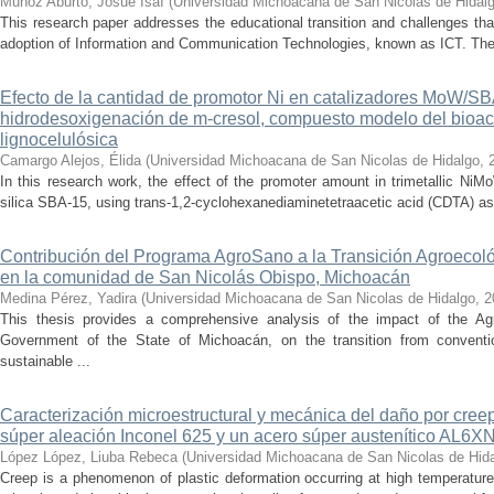
Muñoz Aburto, Josué Isaí
(
Universidad Michoacana de San Nicolas de Hidal
This research paper addresses the educational transition and challenges th
adoption of Information and Communication Technologies, known as ICT. The ce
Efecto de la cantidad de promotor Ni en catalizadores MoW/S
hidrodesoxigenación de m-cresol, compuesto modelo del bioac
lignocelulósica
Camargo Alejos, Élida
(
Universidad Michoacana de San Nicolas de Hidalgo
,
In this research work, the effect of the promoter amount in trimetallic N
silica SBA-15, using trans-1,2-cyclohexanediaminetetraacetic acid (CDTA) as 
Contribución del Programa AgroSano a la Transición Agroecoló
en la comunidad de San Nicolás Obispo, Michoacán
Medina Pérez, Yadira
(
Universidad Michoacana de San Nicolas de Hidalgo
,
2
This thesis provides a comprehensive analysis of the impact of the A
Government of the State of Michoacán, on the transition from convention
sustainable ...
Caracterización microestructural y mecánica del daño por cree
súper aleación Inconel 625 y un acero súper austenítico AL6X
López López, Liuba Rebeca
(
Universidad Michoacana de San Nicolas de Hid
Creep is a phenomenon of plastic deformation occurring at high temperature