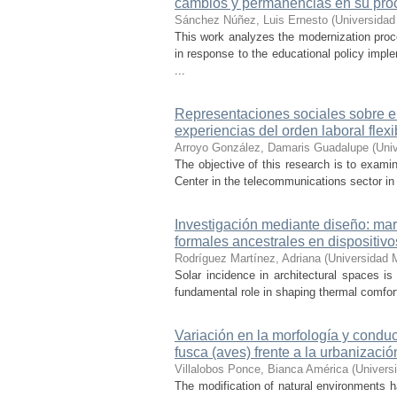
cambios y permanencias en su pro
Sánchez Núñez, Luis Ernesto
(
Universidad
This work analyzes the modernization pro
in response to the educational policy imp
...
Representaciones sociales sobre el 
experiencias del orden laboral flexi
Arroyo González, Damaris Guadalupe
(
Uni
The objective of this research is to exami
Center in the telecommunications sector in t
Investigación mediante diseño: mar
formales ancestrales en dispositiv
Rodríguez Martínez, Adriana
(
Universidad 
Solar incidence in architectural spaces is
fundamental role in shaping thermal comfort
Variación en la morfología y condu
fusca (aves) frente a la urbanizació
Villalobos Ponce, Bianca América
(
Univers
The modification of natural environments ha