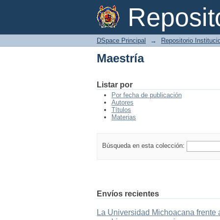
Maestría
Reposi
DSpace Principal
→
Repositorio Instituc
Maestría
Listar por
Por fecha de publicación
Autores
Títulos
Materias
Búsqueda en esta colección:
Envíos recientes
La Universidad Michoacana frente a 