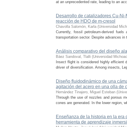
at an unprecedented rate, leading to an acce
Desarrollo de catalizadores Cu-Ni
reacción de HDO de m-cresol
Chavolla Salomón, Karla
(
Universidad Mich
Currently, fossil petroleum-derived fuels
transportation sector. Despite advances in t
Análisis comparativo del diseño ala
Báez Sandoval, Tlalli
(
Universidad Michoac
Insect flight is considered highly efficien
driver of diversification. Among insects, Le
Diseño fluidodinámico de una cámar
agitación del acero en una olla de 
Hernández Tinajero, Miguel Esteban
(
Unive
Through the use of nozzles and porous media
cones are generated. In the lower region, w
Enseñanza de la historia en la era 
herramienta de aprendizaje inmersi