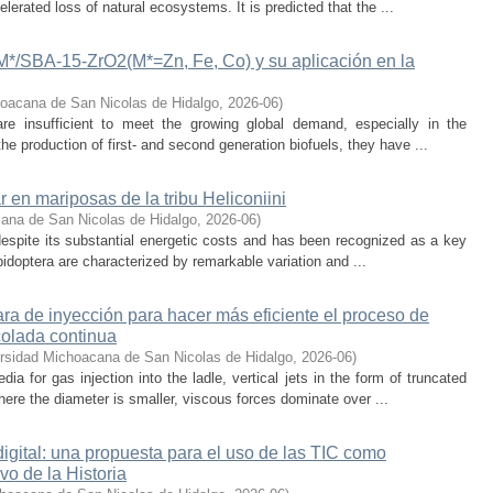
lerated loss of natural ecosystems. It is predicted that the ...
-M*/SBA-15-ZrO2(M*=Zn, Fe, Co) y su aplicación en la
oacana de San Nicolas de Hidalgo
,
2026-06
)
 are insufficient to meet the growing global demand, especially in the
he production of first- and second generation biofuels, they have ...
r en mariposas de la tribu Heliconiini
ana de San Nicolas de Hidalgo
,
2026-06
)
t despite its substantial energetic costs and has been recognized as a key
pidoptera are characterized by remarkable variation and ...
a de inyección para hacer más eficiente el proceso de
colada continua
rsidad Michoacana de San Nicolas de Hidalgo
,
2026-06
)
 for gas injection into the ladle, vertical jets in the form of truncated
here the diameter is smaller, viscous forces dominate over ...
digital: una propuesta para el uso de las TIC como
vo de la Historia