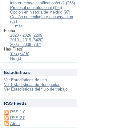
info:eu-repo/classification/cti/2 (258)
Procesal constitucional (195)
Opción en historia de México (97)
Opción en ecología y conservación
(87)
... más
Fecha
2020 - 2026 (2209)
2010 - 2019 (3420)
2005 - 2009 (787)
Has File(s)
Yes (6415)
No (1)
Estadísticas
Ver Estadísticas de uso
Ver Estadísticas de Búsquedas
Ver Estadísticas del flujo de trabajo
RSS Feeds
RSS 1.0
RSS 2.0
Atom