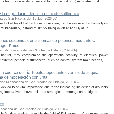
oy fracture depends on several factors, including: i) microstructural ...
 la degradación térmica de ácido sulfhídrico
a de San Nicolas de Hidalgo
,
2026-06
)
oduct of fossil fuel hydrodesulfurization, can be valorized by thermolysis
multaneously, instead of simply being oxidized to SO₂ as in ...
iones sostenidas en sistemas de potencia mediante O-
eager-Kaiser
dad Michoacana de San Nicolas de Hidalgo
,
2026-06
)
 natural, may compromise the operational stability of electrical power
 external periodic disturbances, such as control system malfunctions, ...
 la cuenca del río Tepalcatepec ante eventos de sequía
ema de modelación conjunta
idad Michoacana de San Nicolas de Hidalgo
,
2026-06
)
exico is of vital importance due to the increasing incidence of droughts
ng imperative to have tools and strategies to manage and mitigate ...
ico
choacana de San Nicolas de Hidalgo
,
2026-06
)
s in Mexico, is situated within the field of Philosophy of Culture and aims