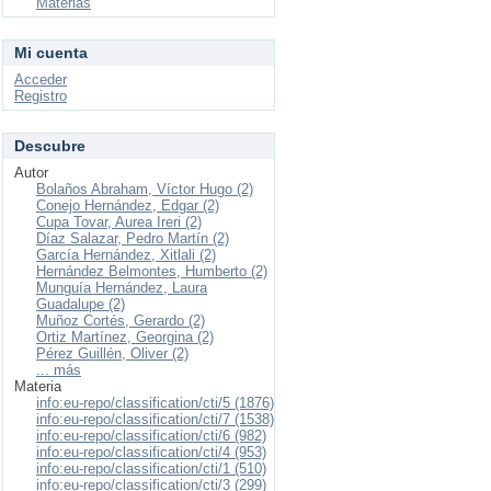
Materias
Mi cuenta
Acceder
Registro
Descubre
Autor
Bolaños Abraham, Víctor Hugo (2)
Conejo Hernández, Edgar (2)
Cupa Tovar, Aurea Ireri (2)
Díaz Salazar, Pedro Martín (2)
García Hernández, Xitlali (2)
Hernández Belmontes, Humberto (2)
Munguía Hernández, Laura
Guadalupe (2)
Muñoz Cortés, Gerardo (2)
Ortiz Martínez, Georgina (2)
Pérez Guillén, Oliver (2)
... más
Materia
info:eu-repo/classification/cti/5 (1876)
info:eu-repo/classification/cti/7 (1538)
info:eu-repo/classification/cti/6 (982)
info:eu-repo/classification/cti/4 (953)
info:eu-repo/classification/cti/1 (510)
info:eu-repo/classification/cti/3 (299)