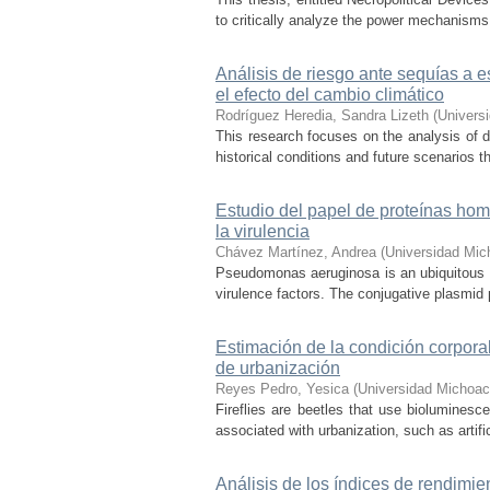
to critically analyze the power mechanisms
Análisis de riesgo ante sequías a 
el efecto del cambio climático
Rodríguez Heredia, Sandra Lizeth
(
Univers
This research focuses on the analysis of d
historical conditions and future scenarios t
Estudio del papel de proteínas h
la virulencia
Chávez Martínez, Andrea
(
Universidad Mic
Pseudomonas aeruginosa is an ubiquitous 
virulence factors. The conjugative plasmid p
Estimación de la condición corpora
de urbanización
Reyes Pedro, Yesica
(
Universidad Michoac
Fireflies are beetles that use biolumines
associated with urbanization, such as artifici
Análisis de los índices de rendimie