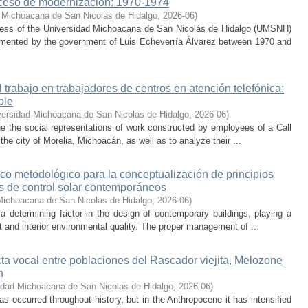
ceso de modernización: 1970-1974
 Michoacana de San Nicolas de Hidalgo
,
2026-06
)
cess of the Universidad Michoacana de San Nicolás de Hidalgo (UMSNH)
lemented by the government of Luis Echeverría Álvarez between 1970 and
trabajo en trabajadores de centros en atención telefónica:
ble
versidad Michoacana de San Nicolas de Hidalgo
,
2026-06
)
ne the social representations of work constructed by employees of a Call
he city of Morelia, Michoacán, as well as to analyze their ...
co metodológico para la conceptualización de principios
os de control solar contemporáneos
Michoacana de San Nicolas de Hidalgo
,
2026-06
)
 a determining factor in the design of contemporary buildings, playing a
 and interior environmental quality. The proper management of ...
cta vocal entre poblaciones del Rascador viejita, Melozone
n
idad Michoacana de San Nicolas de Hidalgo
,
2026-06
)
s occurred throughout history, but in the Anthropocene it has intensified