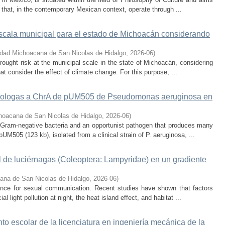
 that, in the contemporary Mexican context, operate through ...
escala municipal para el estado de Michoacán considerando
idad Michoacana de San Nicolas de Hidalgo
,
2026-06
)
rought risk at the municipal scale in the state of Michoacán, considering
hat consider the effect of climate change. For this purpose, ...
omologas a ChrA de pUM505 de Pseudomonas aeruginosa en
hoacana de San Nicolas de Hidalgo
,
2026-06
)
Gram-negative bacteria and an opportunist pathogen that produces many
UM505 (123 kb), isolated from a clinical strain of P. aeruginosa, ...
l de luciérnagas (Coleoptera: Lampyridae) en un gradiente
ana de San Nicolas de Hidalgo
,
2026-06
)
cence for sexual communication. Recent studies have shown that factors
al light pollution at night, the heat island effect, and habitat ...
nto escolar de la licenciatura en ingeniería mecánica de la