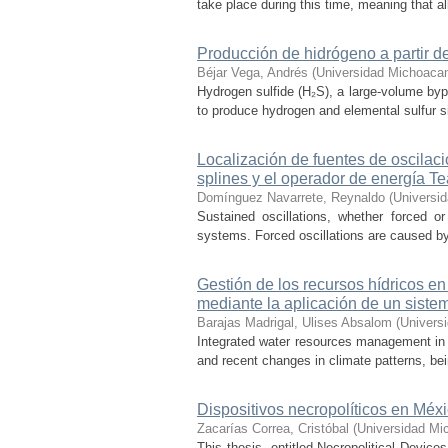
take place during this time, meaning that all
Producción de hidrógeno a partir de
Béjar Vega, Andrés
(
Universidad Michoacan
Hydrogen sulfide (H₂S), a large-volume bypr
to produce hydrogen and elemental sulfur si
Localización de fuentes de oscilac
splines y el operador de energía T
Domínguez Navarrete, Reynaldo
(
Universi
Sustained oscillations, whether forced or
systems. Forced oscillations are caused by
Gestión de los recursos hídricos en
mediante la aplicación de un sist
Barajas Madrigal, Ulises Absalom
(
Univers
Integrated water resources management in M
and recent changes in climate patterns, bei
Dispositivos necropolíticos en Méx
Zacarías Correa, Cristóbal
(
Universidad Mi
This thesis, entitled Necropolitical Device