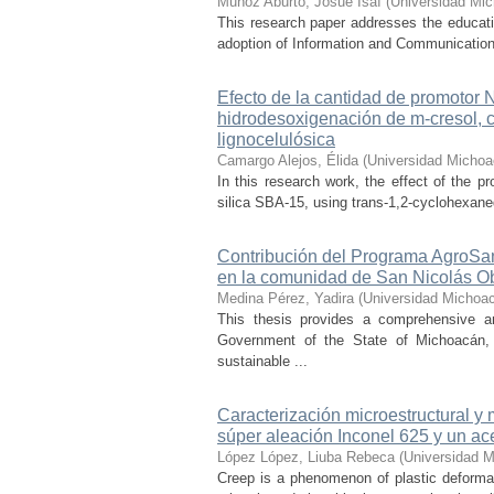
Muñoz Aburto, Josué Isaí
(
Universidad Mic
This research paper addresses the educatio
adoption of Information and Communication 
Efecto de la cantidad de promotor
hidrodesoxigenación de m-cresol, 
lignocelulósica
Camargo Alejos, Élida
(
Universidad Michoa
In this research work, the effect of the 
silica SBA-15, using trans-1,2-cyclohexaned
Contribución del Programa AgroSan
en la comunidad de San Nicolás O
Medina Pérez, Yadira
(
Universidad Michoac
This thesis provides a comprehensive a
Government of the State of Michoacán, o
sustainable ...
Caracterización microestructural y
súper aleación Inconel 625 y un ac
López López, Liuba Rebeca
(
Universidad M
Creep is a phenomenon of plastic deformat