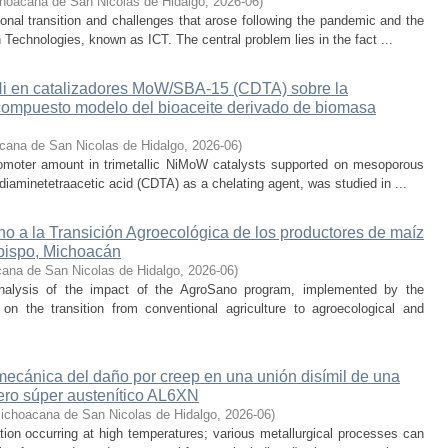
hoacana de San Nicolas de Hidalgo
,
2026-06
)
nal transition and challenges that arose following the pandemic and the
Technologies, known as ICT. The central problem lies in the fact ...
 Ni en catalizadores MoW/SBA-15 (CDTA) sobre la
compuesto modelo del bioaceite derivado de biomasa
cana de San Nicolas de Hidalgo
,
2026-06
)
promoter amount in trimetallic NiMoW catalysts supported on mesoporous
iaminetetraacetic acid (CDTA) as a chelating agent, was studied in ...
o a la Transición Agroecológica de los productores de maíz
bispo, Michoacán
ana de San Nicolas de Hidalgo
,
2026-06
)
nalysis of the impact of the AgroSano program, implemented by the
n the transition from conventional agriculture to agroecological and
 mecánica del daño por creep en una unión disímil de una
ero súper austenítico AL6XN
ichoacana de San Nicolas de Hidalgo
,
2026-06
)
ion occurring at high temperatures; various metallurgical processes can