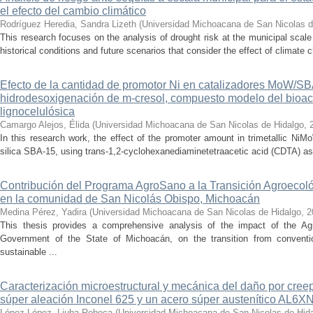
el efecto del cambio climático
Rodríguez Heredia, Sandra Lizeth
(
Universidad Michoacana de San Nicolas d
This research focuses on the analysis of drought risk at the municipal scale
historical conditions and future scenarios that consider the effect of climate c
Efecto de la cantidad de promotor Ni en catalizadores MoW/S
hidrodesoxigenación de m-cresol, compuesto modelo del bioac
lignocelulósica
Camargo Alejos, Élida
(
Universidad Michoacana de San Nicolas de Hidalgo
,
In this research work, the effect of the promoter amount in trimetallic N
silica SBA-15, using trans-1,2-cyclohexanediaminetetraacetic acid (CDTA) as 
Contribución del Programa AgroSano a la Transición Agroecoló
en la comunidad de San Nicolás Obispo, Michoacán
Medina Pérez, Yadira
(
Universidad Michoacana de San Nicolas de Hidalgo
,
2
This thesis provides a comprehensive analysis of the impact of the A
Government of the State of Michoacán, on the transition from convention
sustainable ...
Caracterización microestructural y mecánica del daño por cree
súper aleación Inconel 625 y un acero súper austenítico AL6X
López López, Liuba Rebeca
(
Universidad Michoacana de San Nicolas de Hid