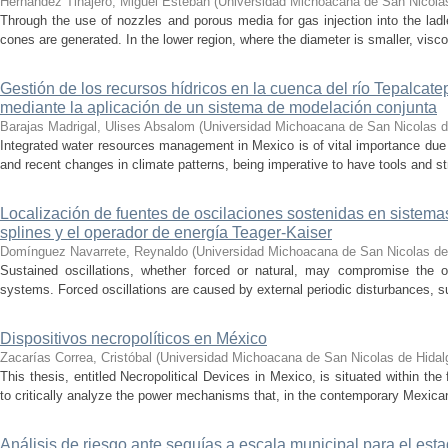
Hernández Tinajero, Miguel Esteban
(
Universidad Michoacana de San Nicola
Through the use of nozzles and porous media for gas injection into the ladle
cones are generated. In the lower region, where the diameter is smaller, visc
Gestión de los recursos hídricos en la cuenca del río Tepalcat
mediante la aplicación de un sistema de modelación conjunta
Barajas Madrigal, Ulises Absalom
(
Universidad Michoacana de San Nicolas d
Integrated water resources management in Mexico is of vital importance due 
and recent changes in climate patterns, being imperative to have tools and st
Localización de fuentes de oscilaciones sostenidas en sistema
splines y el operador de energía Teager-Kaiser
Domínguez Navarrete, Reynaldo
(
Universidad Michoacana de San Nicolas de
Sustained oscillations, whether forced or natural, may compromise the ope
systems. Forced oscillations are caused by external periodic disturbances, s
Dispositivos necropolíticos en México
Zacarías Correa, Cristóbal
(
Universidad Michoacana de San Nicolas de Hidal
This thesis, entitled Necropolitical Devices in Mexico, is situated within the
to critically analyze the power mechanisms that, in the contemporary Mexican
Análisis de riesgo ante sequías a escala municipal para el e