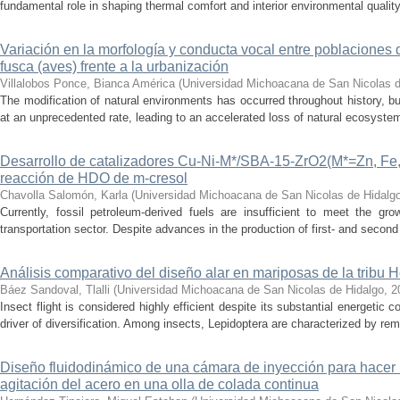
fundamental role in shaping thermal comfort and interior environmental qualit
Variación en la morfología y conducta vocal entre poblaciones 
fusca (aves) frente a la urbanización
Villalobos Ponce, Bianca América
(
Universidad Michoacana de San Nicolas d
The modification of natural environments has occurred throughout history, bu
at an unprecedented rate, leading to an accelerated loss of natural ecosystems.
Desarrollo de catalizadores Cu-Ni-M*/SBA-15-ZrO2(M*=Zn, Fe, 
reacción de HDO de m-cresol
Chavolla Salomón, Karla
(
Universidad Michoacana de San Nicolas de Hidalg
Currently, fossil petroleum-derived fuels are insufficient to meet the gr
transportation sector. Despite advances in the production of first- and second 
Análisis comparativo del diseño alar en mariposas de la tribu He
Báez Sandoval, Tlalli
(
Universidad Michoacana de San Nicolas de Hidalgo
,
2
Insect flight is considered highly efficient despite its substantial energeti
driver of diversification. Among insects, Lepidoptera are characterized by rema
Diseño fluidodinámico de una cámara de inyección para hacer 
agitación del acero en una olla de colada continua