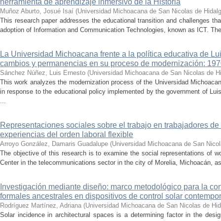
herramienta de aprendizaje inmersivo de la Historia
Muñoz Aburto, Josué Isaí
(
Universidad Michoacana de San Nicolas de Hidal
This research paper addresses the educational transition and challenges th
adoption of Information and Communication Technologies, known as ICT. The ce
La Universidad Michoacana frente a la política educativa de Lui
cambios y permanencias en su proceso de modernización: 19
Sánchez Núñez, Luis Ernesto
(
Universidad Michoacana de San Nicolas de H
This work analyzes the modernization process of the Universidad Michoac
in response to the educational policy implemented by the government of Lu
...
Representaciones sociales sobre el trabajo en trabajadores de 
experiencias del orden laboral flexible
Arroyo González, Damaris Guadalupe
(
Universidad Michoacana de San Nicol
The objective of this research is to examine the social representations of 
Center in the telecommunications sector in the city of Morelia, Michoacán, as 
Investigación mediante diseño: marco metodológico para la con
formales ancestrales en dispositivos de control solar contemp
Rodríguez Martínez, Adriana
(
Universidad Michoacana de San Nicolas de Hid
Solar incidence in architectural spaces is a determining factor in the desi