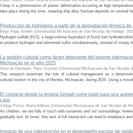
Creep is a phenomenon of plastic deformation occurring at high temperature
take place during this time, meaning that alloy fracture depends on several fact
Producción de hidrógeno a partir de la degradación térmica de 
Béjar Vega, Andrés
(
Universidad Michoacana de San Nicolas de Hidalgo
,
202
Hydrogen sulfide (H₂S), a large-volume byproduct of fossil fuel hydrodesulfur
to produce hydrogen and elemental sulfur simultaneously, instead of simply be
La gestión cultural como factor detonante del turismo internacio
Michoacán en el año 2025
Silva de Dienheim, Hans Crystian
(
Universidad Michoacana de San Nicolas d
This research examines the role of cultural management as a determining 
cultural tourism in the city of Morelia, Michoacán, during 2025. Using a mixed,
El contacto desde la terapia Gestalt como base para una auto
caso
Zúñiga Ponce, María Adilene
(
Universidad Michoacana de San Nicolas de Hi
As children, we are fully in touch with ourselves and our surroundings; howev
gradually lost. At times, this lack of full interaction can lead to imbalance and 
Impacto de una intervención en el desempeño escolar de médi