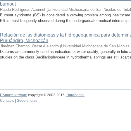
burnout
Rueda Rodríguez, Azennet
(
Universidad Michoacana de San Nicolas de Hida
Burnout syndrome (BS) is considered a growing problem among healthcare pr
BS is most frequently observed during the undergraduate medical internship du
Relación de las diatomeas y la hidrogeoquímica para determina
Puruándiro, Michoacán
Jiménez Champo, Oscar Alejandro
(
Universidad Michoacana de San Nicolas 
Diatoms are commonly used as indicators of water quality, generally in lotic 
studies on the class Bacillariophyceae in hydrothermal springs are still scarce
DSpace software
copyright © 2002-2016
DuraSpace
Contacto
|
Sugerencias