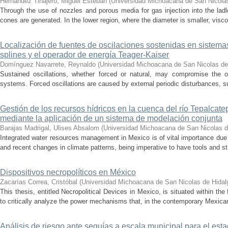
Hernández Tinajero, Miguel Esteban
(
Universidad Michoacana de San Nicola
Through the use of nozzles and porous media for gas injection into the ladle
cones are generated. In the lower region, where the diameter is smaller, visc
Localización de fuentes de oscilaciones sostenidas en sistema
splines y el operador de energía Teager-Kaiser
Domínguez Navarrete, Reynaldo
(
Universidad Michoacana de San Nicolas de
Sustained oscillations, whether forced or natural, may compromise the ope
systems. Forced oscillations are caused by external periodic disturbances, s
Gestión de los recursos hídricos en la cuenca del río Tepalcat
mediante la aplicación de un sistema de modelación conjunta
Barajas Madrigal, Ulises Absalom
(
Universidad Michoacana de San Nicolas d
Integrated water resources management in Mexico is of vital importance due 
and recent changes in climate patterns, being imperative to have tools and st
Dispositivos necropolíticos en México
Zacarías Correa, Cristóbal
(
Universidad Michoacana de San Nicolas de Hidal
This thesis, entitled Necropolitical Devices in Mexico, is situated within the
to critically analyze the power mechanisms that, in the contemporary Mexican
Análisis de riesgo ante sequías a escala municipal para el e