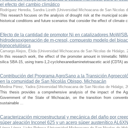
el efecto del cambio climático
Rodríguez Heredia, Sandra Lizeth
(
Universidad Michoacana de San Nicolas d
This research focuses on the analysis of drought risk at the municipal scale
historical conditions and future scenarios that consider the effect of climate c
Efecto de la cantidad de promotor Ni en catalizadores MoW/S
hidrodesoxigenación de m-cresol, compuesto modelo del bioac
lignocelulósica
Camargo Alejos, Élida
(
Universidad Michoacana de San Nicolas de Hidalgo
,
In this research work, the effect of the promoter amount in trimetallic N
silica SBA-15, using trans-1,2-cyclohexanediaminetetraacetic acid (CDTA) as 
Contribución del Programa AgroSano a la Transición Agroecoló
en la comunidad de San Nicolás Obispo, Michoacán
Medina Pérez, Yadira
(
Universidad Michoacana de San Nicolas de Hidalgo
,
2
This thesis provides a comprehensive analysis of the impact of the A
Government of the State of Michoacán, on the transition from convention
sustainable ...
Caracterización microestructural y mecánica del daño por cree
súper aleación Inconel 625 y un acero súper austenítico AL6X
López López, Liuba Rebeca
(
Universidad Michoacana de San Nicolas de Hid