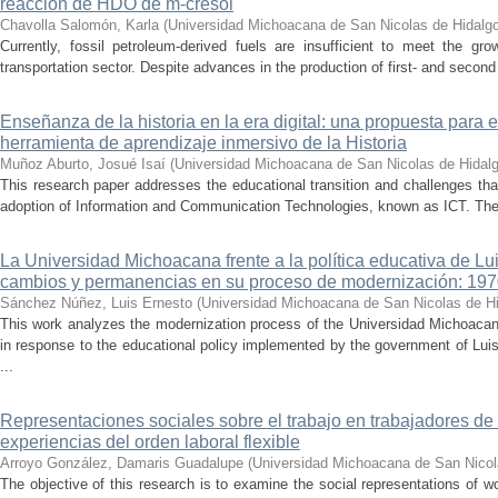
reacción de HDO de m-cresol
Chavolla Salomón, Karla
(
Universidad Michoacana de San Nicolas de Hidalg
Currently, fossil petroleum-derived fuels are insufficient to meet the gr
transportation sector. Despite advances in the production of first- and second 
Enseñanza de la historia en la era digital: una propuesta para 
herramienta de aprendizaje inmersivo de la Historia
Muñoz Aburto, Josué Isaí
(
Universidad Michoacana de San Nicolas de Hidal
This research paper addresses the educational transition and challenges th
adoption of Information and Communication Technologies, known as ICT. The ce
La Universidad Michoacana frente a la política educativa de Lui
cambios y permanencias en su proceso de modernización: 19
Sánchez Núñez, Luis Ernesto
(
Universidad Michoacana de San Nicolas de H
This work analyzes the modernization process of the Universidad Michoac
in response to the educational policy implemented by the government of Lu
...
Representaciones sociales sobre el trabajo en trabajadores de 
experiencias del orden laboral flexible
Arroyo González, Damaris Guadalupe
(
Universidad Michoacana de San Nicol
The objective of this research is to examine the social representations of 