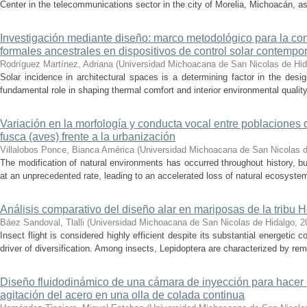
Center in the telecommunications sector in the city of Morelia, Michoacán, as 
Investigación mediante diseño: marco metodológico para la con
formales ancestrales en dispositivos de control solar contemp
Rodríguez Martínez, Adriana
(
Universidad Michoacana de San Nicolas de Hid
Solar incidence in architectural spaces is a determining factor in the desi
fundamental role in shaping thermal comfort and interior environmental qualit
Variación en la morfología y conducta vocal entre poblaciones 
fusca (aves) frente a la urbanización
Villalobos Ponce, Bianca América
(
Universidad Michoacana de San Nicolas d
The modification of natural environments has occurred throughout history, bu
at an unprecedented rate, leading to an accelerated loss of natural ecosystems.
Análisis comparativo del diseño alar en mariposas de la tribu He
Báez Sandoval, Tlalli
(
Universidad Michoacana de San Nicolas de Hidalgo
,
2
Insect flight is considered highly efficient despite its substantial energeti
driver of diversification. Among insects, Lepidoptera are characterized by rema
Diseño fluidodinámico de una cámara de inyección para hacer 
agitación del acero en una olla de colada continua