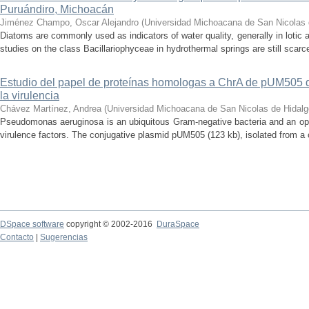
Puruándiro, Michoacán
Jiménez Champo, Oscar Alejandro
(
Universidad Michoacana de San Nicolas 
Diatoms are commonly used as indicators of water quality, generally in lotic 
studies on the class Bacillariophyceae in hydrothermal springs are still scarce
Estudio del papel de proteínas homologas a ChrA de pUM505
la virulencia
Chávez Martínez, Andrea
(
Universidad Michoacana de San Nicolas de Hidalg
Pseudomonas aeruginosa is an ubiquitous Gram-negative bacteria and an op
virulence factors. The conjugative plasmid pUM505 (123 kb), isolated from a cli
DSpace software
copyright © 2002-2016
DuraSpace
Contacto
|
Sugerencias