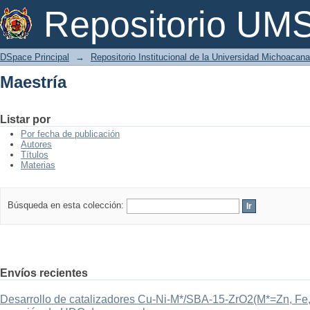
Maestría
Repositorio U
DSpace Principal
→
Repositorio Institucional de la Universidad Michoacan
Maestría
Listar por
Por fecha de publicación
Autores
Títulos
Materias
Búsqueda en esta colección:
Envíos recientes
Desarrollo de catalizadores Cu-Ni-M*/SBA-15-ZrO2(M*=Zn, Fe, 