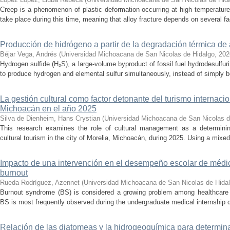
Creep is a phenomenon of plastic deformation occurring at high temperature
take place during this time, meaning that alloy fracture depends on several fact
Producción de hidrógeno a partir de la degradación térmica de 
Béjar Vega, Andrés
(
Universidad Michoacana de San Nicolas de Hidalgo
,
202
Hydrogen sulfide (H₂S), a large-volume byproduct of fossil fuel hydrodesulfur
to produce hydrogen and elemental sulfur simultaneously, instead of simply be
La gestión cultural como factor detonante del turismo internacio
Michoacán en el año 2025
Silva de Dienheim, Hans Crystian
(
Universidad Michoacana de San Nicolas d
This research examines the role of cultural management as a determining 
cultural tourism in the city of Morelia, Michoacán, during 2025. Using a mixed,
Impacto de una intervención en el desempeño escolar de médi
burnout
Rueda Rodríguez, Azennet
(
Universidad Michoacana de San Nicolas de Hida
Burnout syndrome (BS) is considered a growing problem among healthcare pr
BS is most frequently observed during the undergraduate medical internship du
Relación de las diatomeas y la hidrogeoquímica para determina