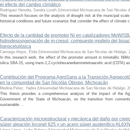
el efecto del cambio climático
Rodríguez Heredia, Sandra Lizeth
(
Universidad Michoacana de San Nicolas d
This research focuses on the analysis of drought risk at the municipal scale
historical conditions and future scenarios that consider the effect of climate c
Efecto de la cantidad de promotor Ni en catalizadores MoW/S
hidrodesoxigenación de m-cresol, compuesto modelo del bioac
lignocelulósica
Camargo Alejos, Élida
(
Universidad Michoacana de San Nicolas de Hidalgo
,
In this research work, the effect of the promoter amount in trimetallic N
silica SBA-15, using trans-1,2-cyclohexanediaminetetraacetic acid (CDTA) as 
Contribución del Programa AgroSano a la Transición Agroecoló
en la comunidad de San Nicolás Obispo, Michoacán
Medina Pérez, Yadira
(
Universidad Michoacana de San Nicolas de Hidalgo
,
2
This thesis provides a comprehensive analysis of the impact of the A
Government of the State of Michoacán, on the transition from convention
sustainable ...
Caracterización microestructural y mecánica del daño por cree
súper aleación Inconel 625 y un acero súper austenítico AL6X
López López, Liuba Rebeca
(
Universidad Michoacana de San Nicolas de Hid