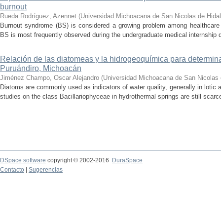
burnout
Rueda Rodríguez, Azennet
(
Universidad Michoacana de San Nicolas de Hida
Burnout syndrome (BS) is considered a growing problem among healthcare pr
BS is most frequently observed during the undergraduate medical internship du
Relación de las diatomeas y la hidrogeoquímica para determina
Puruándiro, Michoacán
Jiménez Champo, Oscar Alejandro
(
Universidad Michoacana de San Nicolas 
Diatoms are commonly used as indicators of water quality, generally in lotic 
studies on the class Bacillariophyceae in hydrothermal springs are still scarce
DSpace software
copyright © 2002-2016
DuraSpace
Contacto
|
Sugerencias