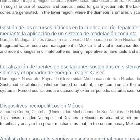
Hernández Tinajero, Miguel Esteban
(
Universidad Michoacana de San Nicola
Through the use of nozzles and porous media for gas injection into the ladle
cones are generated. In the lower region, where the diameter is smaller, visc
Gestión de los recursos hídricos en la cuenca del río Tepalcat
mediante la aplicación de un sistema de modelación conjunta
Barajas Madrigal, Ulises Absalom
(
Universidad Michoacana de San Nicolas d
Integrated water resources management in Mexico is of vital importance due 
and recent changes in climate patterns, being imperative to have tools and st
Localización de fuentes de oscilaciones sostenidas en sistema
splines y el operador de energía Teager-Kaiser
Domínguez Navarrete, Reynaldo
(
Universidad Michoacana de San Nicolas de
Sustained oscillations, whether forced or natural, may compromise the ope
systems. Forced oscillations are caused by external periodic disturbances, s
Dispositivos necropolíticos en México
Zacarías Correa, Cristóbal
(
Universidad Michoacana de San Nicolas de Hidal
This thesis, entitled Necropolitical Devices in Mexico, is situated within the
to critically analyze the power mechanisms that, in the contemporary Mexican
Análisis de riesgo ante sequías a escala municipal para el e