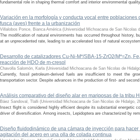
fundamental role in shaping thermal comfort and interior environmental qualit
Variación en la morfología y conducta vocal entre poblaciones 
fusca (aves) frente a la urbanización
Villalobos Ponce, Bianca América
(
Universidad Michoacana de San Nicolas d
The modification of natural environments has occurred throughout history, bu
at an unprecedented rate, leading to an accelerated loss of natural ecosystems.
Desarrollo de catalizadores Cu-Ni-M*/SBA-15-ZrO2(M*=Zn, Fe, 
reacción de HDO de m-cresol
Chavolla Salomón, Karla
(
Universidad Michoacana de San Nicolas de Hidalg
Currently, fossil petroleum-derived fuels are insufficient to meet the gr
transportation sector. Despite advances in the production of first- and second 
Análisis comparativo del diseño alar en mariposas de la tribu He
Báez Sandoval, Tlalli
(
Universidad Michoacana de San Nicolas de Hidalgo
,
2
Insect flight is considered highly efficient despite its substantial energeti
driver of diversification. Among insects, Lepidoptera are characterized by rema
Diseño fluidodinámico de una cámara de inyección para hacer 
agitación del acero en una olla de colada continua