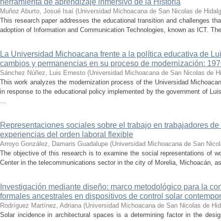
herramienta de aprendizaje inmersivo de la Historia
Muñoz Aburto, Josué Isaí
(
Universidad Michoacana de San Nicolas de Hidal
This research paper addresses the educational transition and challenges th
adoption of Information and Communication Technologies, known as ICT. The ce
La Universidad Michoacana frente a la política educativa de Lui
cambios y permanencias en su proceso de modernización: 19
Sánchez Núñez, Luis Ernesto
(
Universidad Michoacana de San Nicolas de H
This work analyzes the modernization process of the Universidad Michoac
in response to the educational policy implemented by the government of Lu
...
Representaciones sociales sobre el trabajo en trabajadores de 
experiencias del orden laboral flexible
Arroyo González, Damaris Guadalupe
(
Universidad Michoacana de San Nicol
The objective of this research is to examine the social representations of 
Center in the telecommunications sector in the city of Morelia, Michoacán, as 
Investigación mediante diseño: marco metodológico para la con
formales ancestrales en dispositivos de control solar contemp
Rodríguez Martínez, Adriana
(
Universidad Michoacana de San Nicolas de Hid
Solar incidence in architectural spaces is a determining factor in the desi