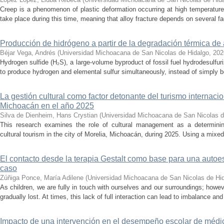
Creep is a phenomenon of plastic deformation occurring at high temperature
take place during this time, meaning that alloy fracture depends on several fact
Producción de hidrógeno a partir de la degradación térmica de 
Béjar Vega, Andrés
(
Universidad Michoacana de San Nicolas de Hidalgo
,
202
Hydrogen sulfide (H₂S), a large-volume byproduct of fossil fuel hydrodesulfur
to produce hydrogen and elemental sulfur simultaneously, instead of simply be
La gestión cultural como factor detonante del turismo internacio
Michoacán en el año 2025
Silva de Dienheim, Hans Crystian
(
Universidad Michoacana de San Nicolas d
This research examines the role of cultural management as a determining 
cultural tourism in the city of Morelia, Michoacán, during 2025. Using a mixed,
El contacto desde la terapia Gestalt como base para una auto
caso
Zúñiga Ponce, María Adilene
(
Universidad Michoacana de San Nicolas de Hi
As children, we are fully in touch with ourselves and our surroundings; howev
gradually lost. At times, this lack of full interaction can lead to imbalance and 
Impacto de una intervención en el desempeño escolar de médi