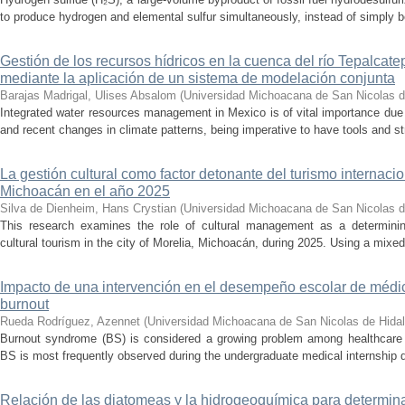
to produce hydrogen and elemental sulfur simultaneously, instead of simply be
Gestión de los recursos hídricos en la cuenca del río Tepalcat
mediante la aplicación de un sistema de modelación conjunta
Barajas Madrigal, Ulises Absalom
(
Universidad Michoacana de San Nicolas d
Integrated water resources management in Mexico is of vital importance due 
and recent changes in climate patterns, being imperative to have tools and st
La gestión cultural como factor detonante del turismo internacio
Michoacán en el año 2025
Silva de Dienheim, Hans Crystian
(
Universidad Michoacana de San Nicolas d
This research examines the role of cultural management as a determining 
cultural tourism in the city of Morelia, Michoacán, during 2025. Using a mixed,
Impacto de una intervención en el desempeño escolar de médi
burnout
Rueda Rodríguez, Azennet
(
Universidad Michoacana de San Nicolas de Hida
Burnout syndrome (BS) is considered a growing problem among healthcare pr
BS is most frequently observed during the undergraduate medical internship du
Relación de las diatomeas y la hidrogeoquímica para determina