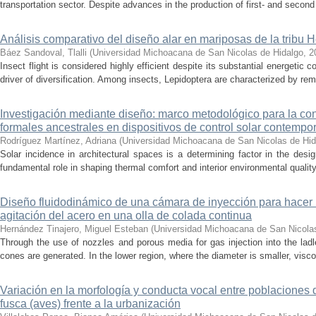
transportation sector. Despite advances in the production of first- and second 
Análisis comparativo del diseño alar en mariposas de la tribu He
Báez Sandoval, Tlalli
(
Universidad Michoacana de San Nicolas de Hidalgo
,
2
Insect flight is considered highly efficient despite its substantial energeti
driver of diversification. Among insects, Lepidoptera are characterized by rema
Investigación mediante diseño: marco metodológico para la con
formales ancestrales en dispositivos de control solar contemp
Rodríguez Martínez, Adriana
(
Universidad Michoacana de San Nicolas de Hid
Solar incidence in architectural spaces is a determining factor in the desi
fundamental role in shaping thermal comfort and interior environmental qualit
Diseño fluidodinámico de una cámara de inyección para hacer 
agitación del acero en una olla de colada continua
Hernández Tinajero, Miguel Esteban
(
Universidad Michoacana de San Nicola
Through the use of nozzles and porous media for gas injection into the ladle
cones are generated. In the lower region, where the diameter is smaller, visc
Variación en la morfología y conducta vocal entre poblaciones 
fusca (aves) frente a la urbanización