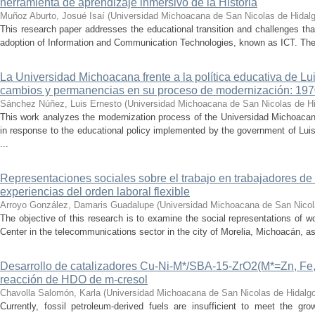
herramienta de aprendizaje inmersivo de la Historia
Muñoz Aburto, Josué Isaí
(
Universidad Michoacana de San Nicolas de Hidal
This research paper addresses the educational transition and challenges th
adoption of Information and Communication Technologies, known as ICT. The ce
La Universidad Michoacana frente a la política educativa de Lui
cambios y permanencias en su proceso de modernización: 19
Sánchez Núñez, Luis Ernesto
(
Universidad Michoacana de San Nicolas de H
This work analyzes the modernization process of the Universidad Michoac
in response to the educational policy implemented by the government of Lu
...
Representaciones sociales sobre el trabajo en trabajadores de 
experiencias del orden laboral flexible
Arroyo González, Damaris Guadalupe
(
Universidad Michoacana de San Nicol
The objective of this research is to examine the social representations of 
Center in the telecommunications sector in the city of Morelia, Michoacán, as 
Desarrollo de catalizadores Cu-Ni-M*/SBA-15-ZrO2(M*=Zn, Fe, 
reacción de HDO de m-cresol
Chavolla Salomón, Karla
(
Universidad Michoacana de San Nicolas de Hidalg
Currently, fossil petroleum-derived fuels are insufficient to meet the gr