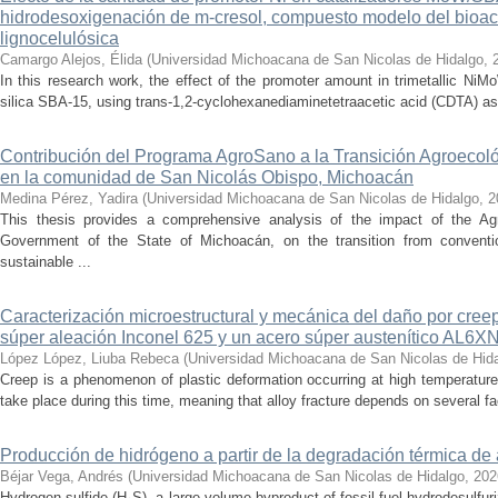
hidrodesoxigenación de m-cresol, compuesto modelo del bioac
lignocelulósica
Camargo Alejos, Élida
(
Universidad Michoacana de San Nicolas de Hidalgo
,
In this research work, the effect of the promoter amount in trimetallic N
silica SBA-15, using trans-1,2-cyclohexanediaminetetraacetic acid (CDTA) as 
Contribución del Programa AgroSano a la Transición Agroecoló
en la comunidad de San Nicolás Obispo, Michoacán
Medina Pérez, Yadira
(
Universidad Michoacana de San Nicolas de Hidalgo
,
2
This thesis provides a comprehensive analysis of the impact of the A
Government of the State of Michoacán, on the transition from convention
sustainable ...
Caracterización microestructural y mecánica del daño por cree
súper aleación Inconel 625 y un acero súper austenítico AL6X
López López, Liuba Rebeca
(
Universidad Michoacana de San Nicolas de Hid
Creep is a phenomenon of plastic deformation occurring at high temperature
take place during this time, meaning that alloy fracture depends on several fact
Producción de hidrógeno a partir de la degradación térmica de 
Béjar Vega, Andrés
(
Universidad Michoacana de San Nicolas de Hidalgo
,
202
Hydrogen sulfide (H₂S), a large-volume byproduct of fossil fuel hydrodesulfur