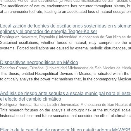
Villalobos Ponce, Bianca América
(
Universidad Michoacana de San Nicolas d
The modification of natural environments has occurred throughout history, bu
at an unprecedented rate, leading to an accelerated loss of natural ecosystems.
Localización de fuentes de oscilaciones sostenidas en sistema
splines y el operador de energía Teager-Kaiser
Domínguez Navarrete, Reynaldo
(
Universidad Michoacana de San Nicolas de
Sustained oscillations, whether forced or natural, may compromise the ope
systems. Forced oscillations are caused by external periodic disturbances, s
Dispositivos necropolíticos en México
Zacarías Correa, Cristóbal
(
Universidad Michoacana de San Nicolas de Hidal
This thesis, entitled Necropolitical Devices in Mexico, is situated within the
to critically analyze the power mechanisms that, in the contemporary Mexican
Análisis de riesgo ante sequías a escala municipal para el e
el efecto del cambio climático
Rodríguez Heredia, Sandra Lizeth
(
Universidad Michoacana de San Nicolas d
This research focuses on the analysis of drought risk at the municipal scale
historical conditions and future scenarios that consider the effect of climate c
Efecto de la cantidad de promotor Ni en catalizadores MoW/S