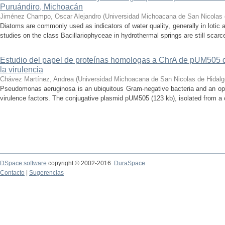
Puruándiro, Michoacán
Jiménez Champo, Oscar Alejandro
(
Universidad Michoacana de San Nicolas 
Diatoms are commonly used as indicators of water quality, generally in lotic 
studies on the class Bacillariophyceae in hydrothermal springs are still scarce
Estudio del papel de proteínas homologas a ChrA de pUM505
la virulencia
Chávez Martínez, Andrea
(
Universidad Michoacana de San Nicolas de Hidalg
Pseudomonas aeruginosa is an ubiquitous Gram-negative bacteria and an op
virulence factors. The conjugative plasmid pUM505 (123 kb), isolated from a cli
DSpace software
copyright © 2002-2016
DuraSpace
Contacto
|
Sugerencias