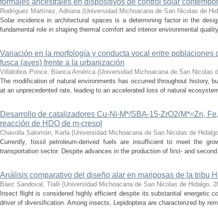
formales ancestrales en dispositivos de control solar contemp
Rodríguez Martínez, Adriana
(
Universidad Michoacana de San Nicolas de Hid
Solar incidence in architectural spaces is a determining factor in the desi
fundamental role in shaping thermal comfort and interior environmental qualit
Variación en la morfología y conducta vocal entre poblaciones 
fusca (aves) frente a la urbanización
Villalobos Ponce, Bianca América
(
Universidad Michoacana de San Nicolas d
The modification of natural environments has occurred throughout history, bu
at an unprecedented rate, leading to an accelerated loss of natural ecosystems.
Desarrollo de catalizadores Cu-Ni-M*/SBA-15-ZrO2(M*=Zn, Fe, 
reacción de HDO de m-cresol
Chavolla Salomón, Karla
(
Universidad Michoacana de San Nicolas de Hidalg
Currently, fossil petroleum-derived fuels are insufficient to meet the gr
transportation sector. Despite advances in the production of first- and second 
Análisis comparativo del diseño alar en mariposas de la tribu He
Báez Sandoval, Tlalli
(
Universidad Michoacana de San Nicolas de Hidalgo
,
2
Insect flight is considered highly efficient despite its substantial energeti
driver of diversification. Among insects, Lepidoptera are characterized by rema