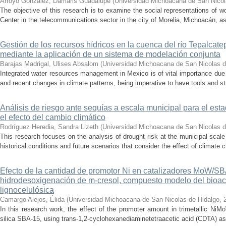
Arroyo González, Damaris Guadalupe
(
Universidad Michoacana de San Nicol
The objective of this research is to examine the social representations of 
Center in the telecommunications sector in the city of Morelia, Michoacán, as 
Gestión de los recursos hídricos en la cuenca del río Tepalcat
mediante la aplicación de un sistema de modelación conjunta
Barajas Madrigal, Ulises Absalom
(
Universidad Michoacana de San Nicolas d
Integrated water resources management in Mexico is of vital importance due 
and recent changes in climate patterns, being imperative to have tools and st
Análisis de riesgo ante sequías a escala municipal para el e
el efecto del cambio climático
Rodríguez Heredia, Sandra Lizeth
(
Universidad Michoacana de San Nicolas d
This research focuses on the analysis of drought risk at the municipal scale
historical conditions and future scenarios that consider the effect of climate c
Efecto de la cantidad de promotor Ni en catalizadores MoW/S
hidrodesoxigenación de m-cresol, compuesto modelo del bioac
lignocelulósica
Camargo Alejos, Élida
(
Universidad Michoacana de San Nicolas de Hidalgo
,
In this research work, the effect of the promoter amount in trimetallic N
silica SBA-15, using trans-1,2-cyclohexanediaminetetraacetic acid (CDTA) as 