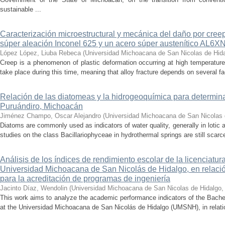
sustainable ...
Caracterización microestructural y mecánica del daño por cree
súper aleación Inconel 625 y un acero súper austenítico AL6X
López López, Liuba Rebeca
(
Universidad Michoacana de San Nicolas de Hid
Creep is a phenomenon of plastic deformation occurring at high temperature
take place during this time, meaning that alloy fracture depends on several fact
Relación de las diatomeas y la hidrogeoquímica para determina
Puruándiro, Michoacán
Jiménez Champo, Oscar Alejandro
(
Universidad Michoacana de San Nicolas 
Diatoms are commonly used as indicators of water quality, generally in lotic 
studies on the class Bacillariophyceae in hydrothermal springs are still scarce
Análisis de los índices de rendimiento escolar de la licenciatu
Universidad Michoacana de San Nicolás de Hidalgo, en relación
para la acreditación de programas de ingeniería
Jacinto Díaz, Wendolin
(
Universidad Michoacana de San Nicolas de Hidalgo
This work aims to analyze the academic performance indicators of the Bache
at the Universidad Michoacana de San Nicolás de Hidalgo (UMSNH), in relation 