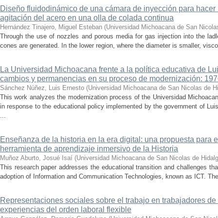
Diseño fluidodinámico de una cámara de inyección para hacer 
agitación del acero en una olla de colada continua
Hernández Tinajero, Miguel Esteban
(
Universidad Michoacana de San Nicola
Through the use of nozzles and porous media for gas injection into the ladle
cones are generated. In the lower region, where the diameter is smaller, visc
La Universidad Michoacana frente a la política educativa de Lui
cambios y permanencias en su proceso de modernización: 19
Sánchez Núñez, Luis Ernesto
(
Universidad Michoacana de San Nicolas de H
This work analyzes the modernization process of the Universidad Michoac
in response to the educational policy implemented by the government of Lu
...
Enseñanza de la historia en la era digital: una propuesta para 
herramienta de aprendizaje inmersivo de la Historia
Muñoz Aburto, Josué Isaí
(
Universidad Michoacana de San Nicolas de Hidal
This research paper addresses the educational transition and challenges th
adoption of Information and Communication Technologies, known as ICT. The ce
Representaciones sociales sobre el trabajo en trabajadores de 
experiencias del orden laboral flexible