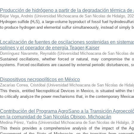
Producción de hidrógeno a partir de la degradación térmica de 
Béjar Vega, Andrés
(
Universidad Michoacana de San Nicolas de Hidalgo
,
202
Hydrogen sulfide (H₂S), a large-volume byproduct of fossil fuel hydrodesulfur
to produce hydrogen and elemental sulfur simultaneously, instead of simply be
Localización de fuentes de oscilaciones sostenidas en sistema
splines y el operador de energía Teager-Kaiser
Domínguez Navarrete, Reynaldo
(
Universidad Michoacana de San Nicolas de
Sustained oscillations, whether forced or natural, may compromise the ope
systems. Forced oscillations are caused by external periodic disturbances, s
Dispositivos necropolíticos en México
Zacarías Correa, Cristóbal
(
Universidad Michoacana de San Nicolas de Hidal
This thesis, entitled Necropolitical Devices in Mexico, is situated within the
to critically analyze the power mechanisms that, in the contemporary Mexican
Contribución del Programa AgroSano a la Transición Agroecoló
en la comunidad de San Nicolás Obispo, Michoacán
Medina Pérez, Yadira
(
Universidad Michoacana de San Nicolas de Hidalgo
,
2
This thesis provides a comprehensive analysis of the impact of the A
Government of the State of Michoacán, on the transition from convention