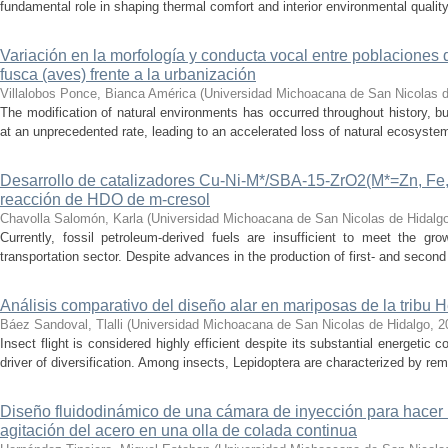
fundamental role in shaping thermal comfort and interior environmental qualit
Variación en la morfología y conducta vocal entre poblaciones 
fusca (aves) frente a la urbanización
Villalobos Ponce, Bianca América
(
Universidad Michoacana de San Nicolas d
The modification of natural environments has occurred throughout history, bu
at an unprecedented rate, leading to an accelerated loss of natural ecosystems.
Desarrollo de catalizadores Cu-Ni-M*/SBA-15-ZrO2(M*=Zn, Fe, 
reacción de HDO de m-cresol
Chavolla Salomón, Karla
(
Universidad Michoacana de San Nicolas de Hidalg
Currently, fossil petroleum-derived fuels are insufficient to meet the gr
transportation sector. Despite advances in the production of first- and second 
Análisis comparativo del diseño alar en mariposas de la tribu He
Báez Sandoval, Tlalli
(
Universidad Michoacana de San Nicolas de Hidalgo
,
2
Insect flight is considered highly efficient despite its substantial energeti
driver of diversification. Among insects, Lepidoptera are characterized by rema
Diseño fluidodinámico de una cámara de inyección para hacer 
agitación del acero en una olla de colada continua