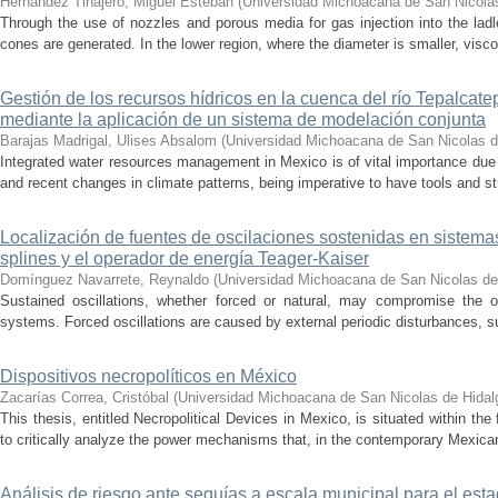
Hernández Tinajero, Miguel Esteban
(
Universidad Michoacana de San Nicola
Through the use of nozzles and porous media for gas injection into the ladle
cones are generated. In the lower region, where the diameter is smaller, visc
Gestión de los recursos hídricos en la cuenca del río Tepalcat
mediante la aplicación de un sistema de modelación conjunta
Barajas Madrigal, Ulises Absalom
(
Universidad Michoacana de San Nicolas d
Integrated water resources management in Mexico is of vital importance due 
and recent changes in climate patterns, being imperative to have tools and st
Localización de fuentes de oscilaciones sostenidas en sistema
splines y el operador de energía Teager-Kaiser
Domínguez Navarrete, Reynaldo
(
Universidad Michoacana de San Nicolas de
Sustained oscillations, whether forced or natural, may compromise the ope
systems. Forced oscillations are caused by external periodic disturbances, s
Dispositivos necropolíticos en México
Zacarías Correa, Cristóbal
(
Universidad Michoacana de San Nicolas de Hidal
This thesis, entitled Necropolitical Devices in Mexico, is situated within the
to critically analyze the power mechanisms that, in the contemporary Mexican
Análisis de riesgo ante sequías a escala municipal para el e