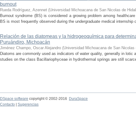
burnout
Rueda Rodríguez, Azennet
(
Universidad Michoacana de San Nicolas de Hida
Burnout syndrome (BS) is considered a growing problem among healthcare pr
BS is most frequently observed during the undergraduate medical internship du
Relación de las diatomeas y la hidrogeoquímica para determina
Puruándiro, Michoacán
Jiménez Champo, Oscar Alejandro
(
Universidad Michoacana de San Nicolas 
Diatoms are commonly used as indicators of water quality, generally in lotic 
studies on the class Bacillariophyceae in hydrothermal springs are still scarce
DSpace software
copyright © 2002-2016
DuraSpace
Contacto
|
Sugerencias