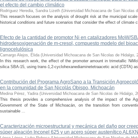
el efecto del cambio climático
Rodríguez Heredia, Sandra Lizeth
(
Universidad Michoacana de San Nicolas d
This research focuses on the analysis of drought risk at the municipal scale
historical conditions and future scenarios that consider the effect of climate c
Efecto de la cantidad de promotor Ni en catalizadores MoW/S
hidrodesoxigenación de m-cresol, compuesto modelo del bioac
lignocelulósica
Camargo Alejos, Élida
(
Universidad Michoacana de San Nicolas de Hidalgo
,
In this research work, the effect of the promoter amount in trimetallic N
silica SBA-15, using trans-1,2-cyclohexanediaminetetraacetic acid (CDTA) as 
Contribución del Programa AgroSano a la Transición Agroecoló
en la comunidad de San Nicolás Obispo, Michoacán
Medina Pérez, Yadira
(
Universidad Michoacana de San Nicolas de Hidalgo
,
2
This thesis provides a comprehensive analysis of the impact of the A
Government of the State of Michoacán, on the transition from convention
sustainable ...
Caracterización microestructural y mecánica del daño por cree
súper aleación Inconel 625 y un acero súper austenítico AL6X
López López, Liuba Rebeca
(
Universidad Michoacana de San Nicolas de Hid