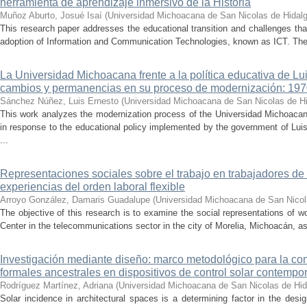
herramienta de aprendizaje inmersivo de la Historia
Muñoz Aburto, Josué Isaí
(
Universidad Michoacana de San Nicolas de Hidal
This research paper addresses the educational transition and challenges th
adoption of Information and Communication Technologies, known as ICT. The ce
La Universidad Michoacana frente a la política educativa de Lui
cambios y permanencias en su proceso de modernización: 19
Sánchez Núñez, Luis Ernesto
(
Universidad Michoacana de San Nicolas de H
This work analyzes the modernization process of the Universidad Michoac
in response to the educational policy implemented by the government of Lu
...
Representaciones sociales sobre el trabajo en trabajadores de 
experiencias del orden laboral flexible
Arroyo González, Damaris Guadalupe
(
Universidad Michoacana de San Nicol
The objective of this research is to examine the social representations of 
Center in the telecommunications sector in the city of Morelia, Michoacán, as 
Investigación mediante diseño: marco metodológico para la con
formales ancestrales en dispositivos de control solar contemp
Rodríguez Martínez, Adriana
(
Universidad Michoacana de San Nicolas de Hid
Solar incidence in architectural spaces is a determining factor in the desi