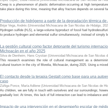
Creep is a phenomenon of plastic deformation occurring at high temperature
take place during this time, meaning that alloy fracture depends on several fact
Producción de hidrógeno a partir de la degradación térmica de 
Béjar Vega, Andrés
(
Universidad Michoacana de San Nicolas de Hidalgo
,
202
Hydrogen sulfide (H₂S), a large-volume byproduct of fossil fuel hydrodesulfur
to produce hydrogen and elemental sulfur simultaneously, instead of simply be
La gestión cultural como factor detonante del turismo internacio
Michoacán en el año 2025
Silva de Dienheim, Hans Crystian
(
Universidad Michoacana de San Nicolas d
This research examines the role of cultural management as a determining 
cultural tourism in the city of Morelia, Michoacán, during 2025. Using a mixed,
El contacto desde la terapia Gestalt como base para una auto
caso
Zúñiga Ponce, María Adilene
(
Universidad Michoacana de San Nicolas de Hi
As children, we are fully in touch with ourselves and our surroundings; howev
gradually lost. At times, this lack of full interaction can lead to imbalance and 
Impacto de una intervención en el desempeño escolar de médi