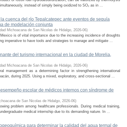
multaneously, instead of simply being oxidized to SO₂ as in ...
 la cuenca del río Tepalcatepec ante eventos de sequía
ema de modelación conjunta
idad Michoacana de San Nicolas de Hidalgo
,
2026-06
)
exico is of vital importance due to the increasing incidence of droughts
ng imperative to have tools and strategies to manage and mitigate ...
onante del turismo internacional en la ciudad de Morelia,
idad Michoacana de San Nicolas de Hidalgo
,
2026-06
)
ral management as a determining factor in strengthening international
hoacán, during 2025. Using a mixed, exploratory, and cross-sectional ...
 desempeño escolar de médicos internos con síndrome de
choacana de San Nicolas de Hidalgo
,
2026-06
)
owing problem among healthcare professionals. During medical training,
ndergraduate medical internship due to its demanding nature. In ...
rogeoquímica para determinar la calidad del agua termal de