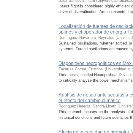
Báez Sandoval, Tlalli
(
Universidad Michoac
Insect flight is considered highly efficien
driver of diversification. Among insects, Le
Localización de fuentes de oscilac
splines y el operador de energía T
Domínguez Navarrete, Reynaldo
(
Universi
Sustained oscillations, whether forced or
systems. Forced oscillations are caused by
Dispositivos necropolíticos en Méx
Zacarías Correa, Cristóbal
(
Universidad Mi
This thesis, entitled Necropolitical Device
to critically analyze the power mechanisms
Análisis de riesgo ante sequías a 
el efecto del cambio climático
Rodríguez Heredia, Sandra Lizeth
(
Univers
This research focuses on the analysis of d
historical conditions and future scenarios t
Efecto de la cantidad de promotor