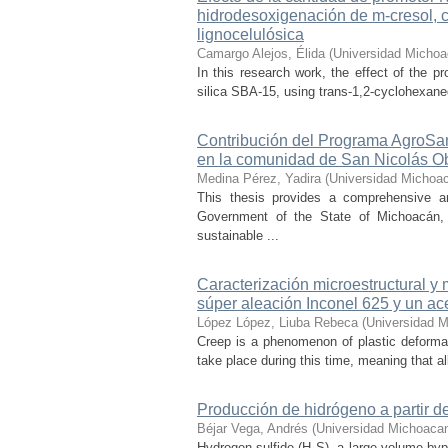
hidrodesoxigenación de m-cresol, 
lignocelulósica
Camargo Alejos, Élida
(
Universidad Michoa
In this research work, the effect of the 
silica SBA-15, using trans-1,2-cyclohexaned
Contribución del Programa AgroSan
en la comunidad de San Nicolás O
Medina Pérez, Yadira
(
Universidad Michoac
This thesis provides a comprehensive a
Government of the State of Michoacán, o
sustainable ...
Caracterización microestructural y
súper aleación Inconel 625 y un ac
López López, Liuba Rebeca
(
Universidad M
Creep is a phenomenon of plastic deformat
take place during this time, meaning that all
Producción de hidrógeno a partir de
Béjar Vega, Andrés
(
Universidad Michoacan
Hydrogen sulfide (H₂S), a large-volume bypr