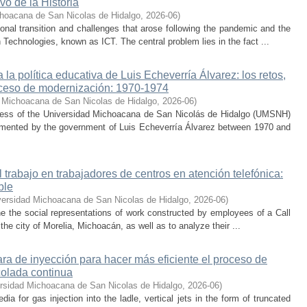
vo de la Historia
hoacana de San Nicolas de Hidalgo
,
2026-06
)
nal transition and challenges that arose following the pandemic and the
Technologies, known as ICT. The central problem lies in the fact ...
la política educativa de Luis Echeverría Álvarez: los retos,
ceso de modernización: 1970-1974
 Michoacana de San Nicolas de Hidalgo
,
2026-06
)
cess of the Universidad Michoacana de San Nicolás de Hidalgo (UMSNH)
lemented by the government of Luis Echeverría Álvarez between 1970 and
trabajo en trabajadores de centros en atención telefónica:
ble
versidad Michoacana de San Nicolas de Hidalgo
,
2026-06
)
ne the social representations of work constructed by employees of a Call
he city of Morelia, Michoacán, as well as to analyze their ...
a de inyección para hacer más eficiente el proceso de
colada continua
rsidad Michoacana de San Nicolas de Hidalgo
,
2026-06
)
 for gas injection into the ladle, vertical jets in the form of truncated