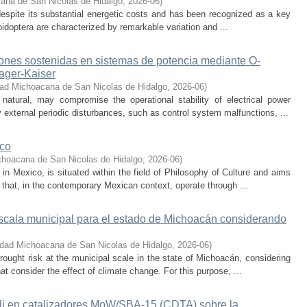
ana de San Nicolas de Hidalgo
,
2026-06
)
t despite its substantial energetic costs and has been recognized as a key
pidoptera are characterized by remarkable variation and ...
iones sostenidas en sistemas de potencia mediante O-
eager-Kaiser
dad Michoacana de San Nicolas de Hidalgo
,
2026-06
)
 natural, may compromise the operational stability of electrical power
 external periodic disturbances, such as control system malfunctions, ...
ico
choacana de San Nicolas de Hidalgo
,
2026-06
)
s in Mexico, is situated within the field of Philosophy of Culture and aims
 that, in the contemporary Mexican context, operate through ...
escala municipal para el estado de Michoacán considerando
idad Michoacana de San Nicolas de Hidalgo
,
2026-06
)
rought risk at the municipal scale in the state of Michoacán, considering
hat consider the effect of climate change. For this purpose, ...
 Ni en catalizadores MoW/SBA-15 (CDTA) sobre la