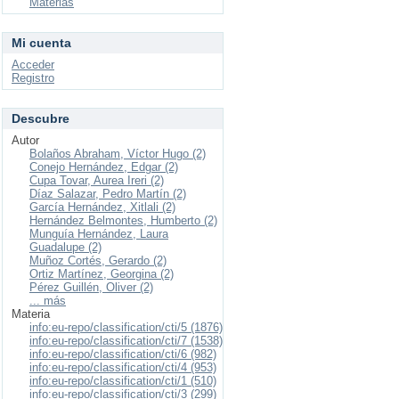
Materias
Mi cuenta
Acceder
Registro
Descubre
Autor
Bolaños Abraham, Víctor Hugo (2)
Conejo Hernández, Edgar (2)
Cupa Tovar, Aurea Ireri (2)
Díaz Salazar, Pedro Martín (2)
García Hernández, Xitlali (2)
Hernández Belmontes, Humberto (2)
Munguía Hernández, Laura
Guadalupe (2)
Muñoz Cortés, Gerardo (2)
Ortiz Martínez, Georgina (2)
Pérez Guillén, Oliver (2)
... más
Materia
info:eu-repo/classification/cti/5 (1876)
info:eu-repo/classification/cti/7 (1538)
info:eu-repo/classification/cti/6 (982)
info:eu-repo/classification/cti/4 (953)
info:eu-repo/classification/cti/1 (510)
info:eu-repo/classification/cti/3 (299)