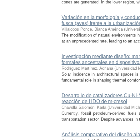
cones are generated. In the lower region, w
Variación en la morfología y condu
fusca (aves) frente a la urbanizació
Villalobos Ponce, Bianca América
(
Univers
The modification of natural environments ha
at an unprecedented rate, leading to an acce
Investigación mediante diseño: mar
formales ancestrales en dispositiv
Rodríguez Martínez, Adriana
(
Universidad 
Solar incidence in architectural spaces is
fundamental role in shaping thermal comfort
Desarrollo de catalizadores Cu-Ni
reacción de HDO de m-cresol
Chavolla Salomón, Karla
(
Universidad Mich
Currently, fossil petroleum-derived fuels
transportation sector. Despite advances in t
Análisis comparativo del diseño ala