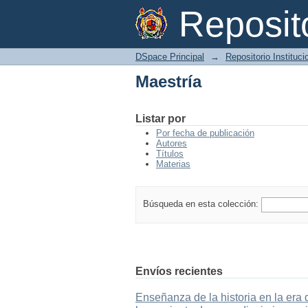
Maestría
Reposi
DSpace Principal
→
Repositorio Instituc
Maestría
Listar por
Por fecha de publicación
Autores
Títulos
Materias
Búsqueda en esta colección:
Envíos recientes
Enseñanza de la historia en la era 