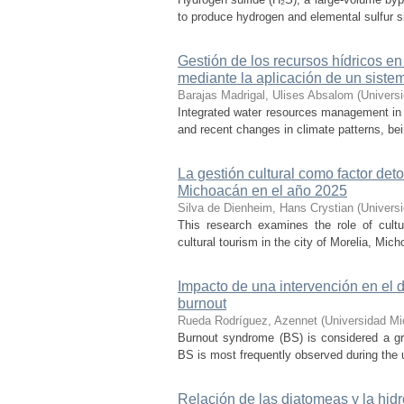
to produce hydrogen and elemental sulfur si
Gestión de los recursos hídricos en
mediante la aplicación de un sist
Barajas Madrigal, Ulises Absalom
(
Univers
Integrated water resources management in M
and recent changes in climate patterns, bei
La gestión cultural como factor det
Michoacán en el año 2025
Silva de Dienheim, Hans Crystian
(
Univers
This research examines the role of cultu
cultural tourism in the city of Morelia, Mic
Impacto de una intervención en el
burnout
Rueda Rodríguez, Azennet
(
Universidad Mi
Burnout syndrome (BS) is considered a gr
BS is most frequently observed during the u
Relación de las diatomeas y la hid