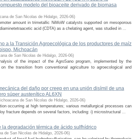
compuesto modelo del bioaceite derivado de biomasa
cana de San Nicolas de Hidalgo
,
2026-06
)
promoter amount in trimetallic NiMoW catalysts supported on mesoporous
iaminetetraacetic acid (CDTA) as a chelating agent, was studied in ...
o a la Transición Agroecológica de los productores de maíz
bispo, Michoacán
ana de San Nicolas de Hidalgo
,
2026-06
)
nalysis of the impact of the AgroSano program, implemented by the
n the transition from conventional agriculture to agroecological and
 mecánica del daño por creep en una unión disímil de una
ero súper austenítico AL6XN
ichoacana de San Nicolas de Hidalgo
,
2026-06
)
ion occurring at high temperatures; various metallurgical processes can
oy fracture depends on several factors, including: i) microstructural ...
 la degradación térmica de ácido sulfhídrico
a de San Nicolas de Hidalgo
,
2026-06
)
oduct of fossil fuel hydrodesulfurization, can be valorized by thermolysis