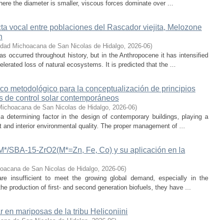
here the diameter is smaller, viscous forces dominate over ...
cta vocal entre poblaciones del Rascador viejita, Melozone
n
idad Michoacana de San Nicolas de Hidalgo
,
2026-06
)
s occurred throughout history, but in the Anthropocene it has intensified
lerated loss of natural ecosystems. It is predicted that the ...
co metodológico para la conceptualización de principios
os de control solar contemporáneos
Michoacana de San Nicolas de Hidalgo
,
2026-06
)
 a determining factor in the design of contemporary buildings, playing a
 and interior environmental quality. The proper management of ...
-M*/SBA-15-ZrO2(M*=Zn, Fe, Co) y su aplicación en la
oacana de San Nicolas de Hidalgo
,
2026-06
)
 are insufficient to meet the growing global demand, especially in the
he production of first- and second generation biofuels, they have ...
r en mariposas de la tribu Heliconiini