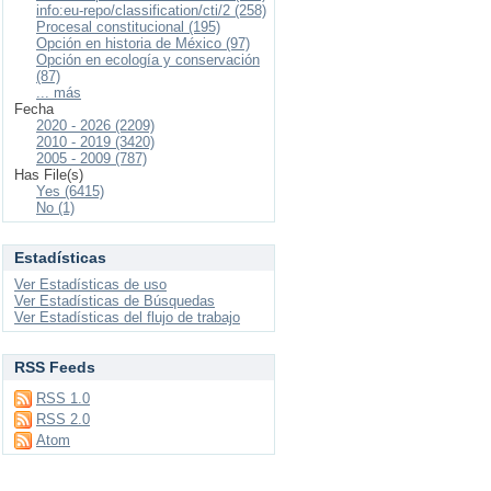
info:eu-repo/classification/cti/2 (258)
Procesal constitucional (195)
Opción en historia de México (97)
Opción en ecología y conservación
(87)
... más
Fecha
2020 - 2026 (2209)
2010 - 2019 (3420)
2005 - 2009 (787)
Has File(s)
Yes (6415)
No (1)
Estadísticas
Ver Estadísticas de uso
Ver Estadísticas de Búsquedas
Ver Estadísticas del flujo de trabajo
RSS Feeds
RSS 1.0
RSS 2.0
Atom