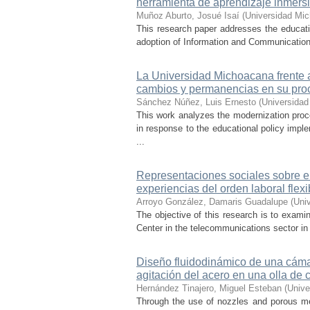
herramienta de aprendizaje inmersi
Muñoz Aburto, Josué Isaí
(
Universidad Mic
This research paper addresses the educatio
adoption of Information and Communication 
La Universidad Michoacana frente a 
cambios y permanencias en su pro
Sánchez Núñez, Luis Ernesto
(
Universidad
This work analyzes the modernization pro
in response to the educational policy imp
...
Representaciones sociales sobre el 
experiencias del orden laboral flexi
Arroyo González, Damaris Guadalupe
(
Uni
The objective of this research is to exami
Center in the telecommunications sector in t
Diseño fluidodinámico de una cámar
agitación del acero en una olla de 
Hernández Tinajero, Miguel Esteban
(
Unive
Through the use of nozzles and porous media