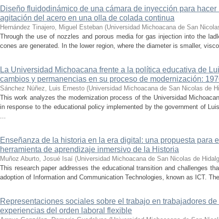
Diseño fluidodinámico de una cámara de inyección para hacer 
agitación del acero en una olla de colada continua
Hernández Tinajero, Miguel Esteban
(
Universidad Michoacana de San Nicola
Through the use of nozzles and porous media for gas injection into the ladle
cones are generated. In the lower region, where the diameter is smaller, visc
La Universidad Michoacana frente a la política educativa de Lui
cambios y permanencias en su proceso de modernización: 19
Sánchez Núñez, Luis Ernesto
(
Universidad Michoacana de San Nicolas de H
This work analyzes the modernization process of the Universidad Michoac
in response to the educational policy implemented by the government of Lu
...
Enseñanza de la historia en la era digital: una propuesta para 
herramienta de aprendizaje inmersivo de la Historia
Muñoz Aburto, Josué Isaí
(
Universidad Michoacana de San Nicolas de Hidal
This research paper addresses the educational transition and challenges th
adoption of Information and Communication Technologies, known as ICT. The ce
Representaciones sociales sobre el trabajo en trabajadores de 
experiencias del orden laboral flexible