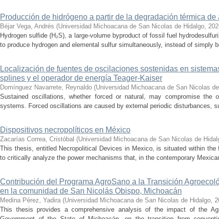
Producción de hidrógeno a partir de la degradación térmica de 
Béjar Vega, Andrés
(
Universidad Michoacana de San Nicolas de Hidalgo
,
202
Hydrogen sulfide (H₂S), a large-volume byproduct of fossil fuel hydrodesulfur
to produce hydrogen and elemental sulfur simultaneously, instead of simply be
Localización de fuentes de oscilaciones sostenidas en sistema
splines y el operador de energía Teager-Kaiser
Domínguez Navarrete, Reynaldo
(
Universidad Michoacana de San Nicolas de
Sustained oscillations, whether forced or natural, may compromise the ope
systems. Forced oscillations are caused by external periodic disturbances, s
Dispositivos necropolíticos en México
Zacarías Correa, Cristóbal
(
Universidad Michoacana de San Nicolas de Hidal
This thesis, entitled Necropolitical Devices in Mexico, is situated within the
to critically analyze the power mechanisms that, in the contemporary Mexican
Contribución del Programa AgroSano a la Transición Agroecoló
en la comunidad de San Nicolás Obispo, Michoacán
Medina Pérez, Yadira
(
Universidad Michoacana de San Nicolas de Hidalgo
,
2
This thesis provides a comprehensive analysis of the impact of the A
Government of the State of Michoacán, on the transition from convention