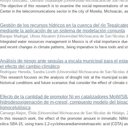
Arroyo González, Damaris Guadalupe
(
Universidad Michoacana de San Nicol
The objective of this research is to examine the social representations of 
Center in the telecommunications sector in the city of Morelia, Michoacán, as 
Gestión de los recursos hídricos en la cuenca del río Tepalcat
mediante la aplicación de un sistema de modelación conjunta
Barajas Madrigal, Ulises Absalom
(
Universidad Michoacana de San Nicolas d
Integrated water resources management in Mexico is of vital importance due 
and recent changes in climate patterns, being imperative to have tools and st
Análisis de riesgo ante sequías a escala municipal para el e
el efecto del cambio climático
Rodríguez Heredia, Sandra Lizeth
(
Universidad Michoacana de San Nicolas d
This research focuses on the analysis of drought risk at the municipal scale
historical conditions and future scenarios that consider the effect of climate c
Efecto de la cantidad de promotor Ni en catalizadores MoW/S
hidrodesoxigenación de m-cresol, compuesto modelo del bioac
lignocelulósica
Camargo Alejos, Élida
(
Universidad Michoacana de San Nicolas de Hidalgo
,
In this research work, the effect of the promoter amount in trimetallic N
silica SBA-15, using trans-1,2-cyclohexanediaminetetraacetic acid (CDTA) as 