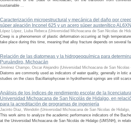
sustainable ...
Caracterización microestructural y mecánica del daño por cree
súper aleación Inconel 625 y un acero súper austenítico AL6X
López López, Liuba Rebeca
(
Universidad Michoacana de San Nicolas de Hid
Creep is a phenomenon of plastic deformation occurring at high temperature
take place during this time, meaning that alloy fracture depends on several fact
Relación de las diatomeas y la hidrogeoquímica para determina
Puruándiro, Michoacán
Jiménez Champo, Oscar Alejandro
(
Universidad Michoacana de San Nicolas 
Diatoms are commonly used as indicators of water quality, generally in lotic 
studies on the class Bacillariophyceae in hydrothermal springs are still scarce
Análisis de los índices de rendimiento escolar de la licenciatu
Universidad Michoacana de San Nicolás de Hidalgo, en relación
para la acreditación de programas de ingeniería
Jacinto Díaz, Wendolin
(
Universidad Michoacana de San Nicolas de Hidalgo
This work aims to analyze the academic performance indicators of the Bache
at the Universidad Michoacana de San Nicolás de Hidalgo (UMSNH), in relation 