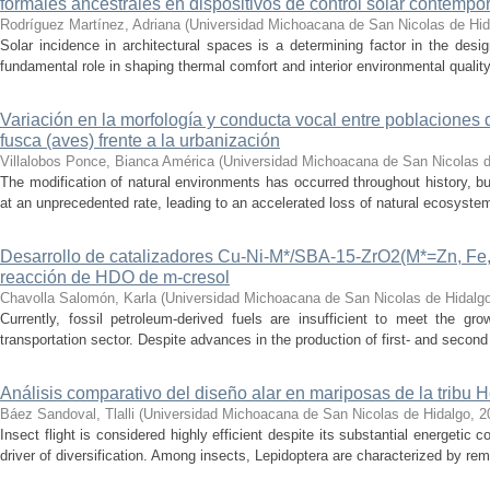
formales ancestrales en dispositivos de control solar contemp
Rodríguez Martínez, Adriana
(
Universidad Michoacana de San Nicolas de Hid
Solar incidence in architectural spaces is a determining factor in the desi
fundamental role in shaping thermal comfort and interior environmental qualit
Variación en la morfología y conducta vocal entre poblaciones 
fusca (aves) frente a la urbanización
Villalobos Ponce, Bianca América
(
Universidad Michoacana de San Nicolas d
The modification of natural environments has occurred throughout history, bu
at an unprecedented rate, leading to an accelerated loss of natural ecosystems.
Desarrollo de catalizadores Cu-Ni-M*/SBA-15-ZrO2(M*=Zn, Fe, 
reacción de HDO de m-cresol
Chavolla Salomón, Karla
(
Universidad Michoacana de San Nicolas de Hidalg
Currently, fossil petroleum-derived fuels are insufficient to meet the gr
transportation sector. Despite advances in the production of first- and second 
Análisis comparativo del diseño alar en mariposas de la tribu He
Báez Sandoval, Tlalli
(
Universidad Michoacana de San Nicolas de Hidalgo
,
2
Insect flight is considered highly efficient despite its substantial energeti
driver of diversification. Among insects, Lepidoptera are characterized by rema