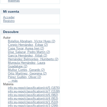
Materias
Mi cuenta
Acceder
Registro
Descubre
Autor
Bolaños Abraham, Víctor Hugo (2)
Conejo Hernández, Edgar (2)
Cupa Tovar, Aurea Ireri (2)
Díaz Salazar, Pedro Martín (2)
García Hernández, Xitlali (2)
Hernández Belmontes, Humberto (2)
Munguía Hernández, Laura
Guadalupe (2)
Muñoz Cortés, Gerardo (2)
Ortiz Martínez, Georgina (2)
Pérez Guillén, Oliver (2)
... más
Materia
info:eu-repo/classification/cti/5 (1876)
info:eu-repo/classification/cti/7 (1538)
info:eu-repo/classification/cti/6 (982)
info:eu-repo/classification/cti/4 (953)
info:eu-repo/classification/cti/1 (510)
info:eu-repo/classification/cti/3 (299)