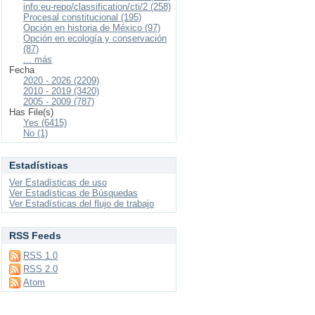
info:eu-repo/classification/cti/2 (258)
Procesal constitucional (195)
Opción en historia de México (97)
Opción en ecología y conservación
(87)
... más
Fecha
2020 - 2026 (2209)
2010 - 2019 (3420)
2005 - 2009 (787)
Has File(s)
Yes (6415)
No (1)
Estadísticas
Ver Estadísticas de uso
Ver Estadísticas de Búsquedas
Ver Estadísticas del flujo de trabajo
RSS Feeds
RSS 1.0
RSS 2.0
Atom