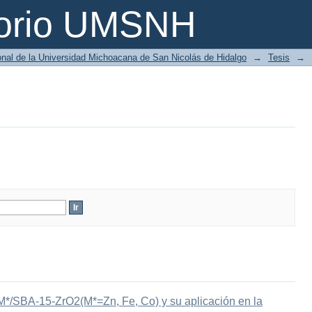
torio UMSNH
ional de la Universidad Michoacana de San Nicolás de Hidalgo
→
Tesis
→
-M*/SBA-15-ZrO2(M*=Zn, Fe, Co) y su aplicación en la