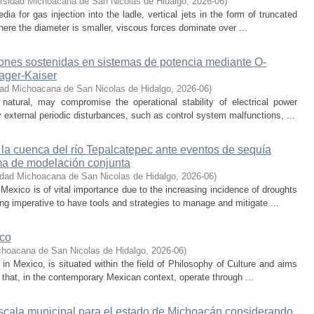
rsidad Michoacana de San Nicolas de Hidalgo
,
2026-06
)
 for gas injection into the ladle, vertical jets in the form of truncated
here the diameter is smaller, viscous forces dominate over ...
iones sostenidas en sistemas de potencia mediante O-
eager-Kaiser
dad Michoacana de San Nicolas de Hidalgo
,
2026-06
)
 natural, may compromise the operational stability of electrical power
 external periodic disturbances, such as control system malfunctions, ...
 la cuenca del río Tepalcatepec ante eventos de sequía
ema de modelación conjunta
idad Michoacana de San Nicolas de Hidalgo
,
2026-06
)
exico is of vital importance due to the increasing incidence of droughts
ng imperative to have tools and strategies to manage and mitigate ...
ico
choacana de San Nicolas de Hidalgo
,
2026-06
)
s in Mexico, is situated within the field of Philosophy of Culture and aims
 that, in the contemporary Mexican context, operate through ...
escala municipal para el estado de Michoacán considerando