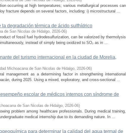
ion occurring at high temperatures; various metallurgical processes can
oy fracture depends on several factors, including: i) microstructural ...
 la degradación térmica de ácido sulfhídrico
a de San Nicolas de Hidalgo
,
2026-06
)
oduct of fossil fuel hydrodesulfurization, can be valorized by thermolysis
multaneously, instead of simply being oxidized to SO₂ as in ...
onante del turismo internacional en la ciudad de Morelia,
idad Michoacana de San Nicolas de Hidalgo
,
2026-06
)
ral management as a determining factor in strengthening international
hoacán, during 2025. Using a mixed, exploratory, and cross-sectional ...
 desempeño escolar de médicos internos con síndrome de
choacana de San Nicolas de Hidalgo
,
2026-06
)
owing problem among healthcare professionals. During medical training,
ndergraduate medical internship due to its demanding nature. In ...
rogeoquímica para determinar la calidad del agua termal de