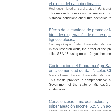
el efecto del cambio climático
Rodríguez Heredia, Sandra Lizeth
(
Univers
This research focuses on the analysis of d
historical conditions and future scenarios t
Efecto de la cantidad de promotor
hidrodesoxigenación de m-cresol, 
lignocelulósica
Camargo Alejos, Élida
(
Universidad Michoa
In this research work, the effect of the 
silica SBA-15, using trans-1,2-cyclohexaned
Contribución del Programa AgroSan
en la comunidad de San Nicolás O
Medina Pérez, Yadira
(
Universidad Michoac
This thesis provides a comprehensive a
Government of the State of Michoacán, o
sustainable ...
Caracterización microestructural y
súper aleación Inconel 625 y un ac
López López, Liuba Rebeca
(
Universidad M