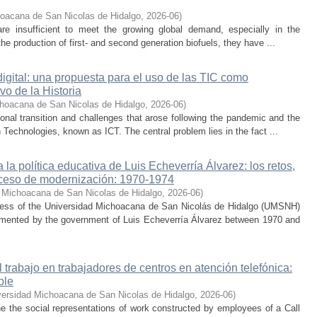
oacana de San Nicolas de Hidalgo
,
2026-06
)
 are insufficient to meet the growing global demand, especially in the
he production of first- and second generation biofuels, they have ...
digital: una propuesta para el uso de las TIC como
vo de la Historia
hoacana de San Nicolas de Hidalgo
,
2026-06
)
nal transition and challenges that arose following the pandemic and the
Technologies, known as ICT. The central problem lies in the fact ...
la política educativa de Luis Echeverría Álvarez: los retos,
ceso de modernización: 1970-1974
 Michoacana de San Nicolas de Hidalgo
,
2026-06
)
cess of the Universidad Michoacana de San Nicolás de Hidalgo (UMSNH)
lemented by the government of Luis Echeverría Álvarez between 1970 and
trabajo en trabajadores de centros en atención telefónica:
ble
versidad Michoacana de San Nicolas de Hidalgo
,
2026-06
)
ne the social representations of work constructed by employees of a Call