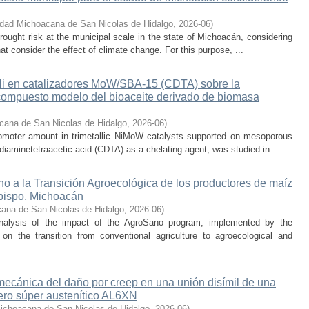
idad Michoacana de San Nicolas de Hidalgo
,
2026-06
)
rought risk at the municipal scale in the state of Michoacán, considering
hat consider the effect of climate change. For this purpose, ...
 Ni en catalizadores MoW/SBA-15 (CDTA) sobre la
compuesto modelo del bioaceite derivado de biomasa
cana de San Nicolas de Hidalgo
,
2026-06
)
promoter amount in trimetallic NiMoW catalysts supported on mesoporous
iaminetetraacetic acid (CDTA) as a chelating agent, was studied in ...
o a la Transición Agroecológica de los productores de maíz
bispo, Michoacán
ana de San Nicolas de Hidalgo
,
2026-06
)
nalysis of the impact of the AgroSano program, implemented by the
n the transition from conventional agriculture to agroecological and
 mecánica del daño por creep en una unión disímil de una
ero súper austenítico AL6XN
ichoacana de San Nicolas de Hidalgo
,
2026-06
)