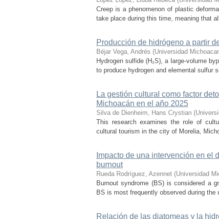
Creep is a phenomenon of plastic deformat
take place during this time, meaning that all
Producción de hidrógeno a partir de
Béjar Vega, Andrés
(
Universidad Michoacan
Hydrogen sulfide (H₂S), a large-volume bypr
to produce hydrogen and elemental sulfur si
La gestión cultural como factor det
Michoacán en el año 2025
Silva de Dienheim, Hans Crystian
(
Univers
This research examines the role of cultu
cultural tourism in the city of Morelia, Mic
Impacto de una intervención en el
burnout
Rueda Rodríguez, Azennet
(
Universidad Mi
Burnout syndrome (BS) is considered a gr
BS is most frequently observed during the u
Relación de las diatomeas y la hid