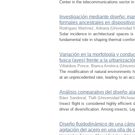
Center in the telecommunications sector in t
Investigación mediante diseño: mar
formales ancestrales en dispositiv
Rodríguez Martínez, Adriana
(
Universidad 
Solar incidence in architectural spaces is
fundamental role in shaping thermal comfort
Variación en la morfología y condu
fusca (aves) frente a la urbanizació
Villalobos Ponce, Bianca América
(
Univers
The modification of natural environments ha
at an unprecedented rate, leading to an acce
Análisis comparativo del diseño ala
Báez Sandoval, Tlalli
(
Universidad Michoac
Insect flight is considered highly efficien
driver of diversification. Among insects, Le
Diseño fluidodinámico de una cámar
agitación del acero en una olla de 