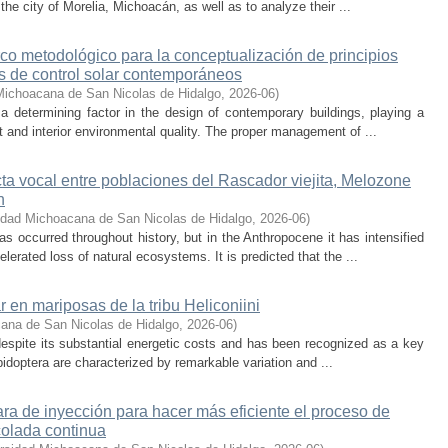
he city of Morelia, Michoacán, as well as to analyze their ...
co metodológico para la conceptualización de principios
os de control solar contemporáneos
Michoacana de San Nicolas de Hidalgo
,
2026-06
)
 a determining factor in the design of contemporary buildings, playing a
 and interior environmental quality. The proper management of ...
cta vocal entre poblaciones del Rascador viejita, Melozone
n
idad Michoacana de San Nicolas de Hidalgo
,
2026-06
)
s occurred throughout history, but in the Anthropocene it has intensified
lerated loss of natural ecosystems. It is predicted that the ...
r en mariposas de la tribu Heliconiini
ana de San Nicolas de Hidalgo
,
2026-06
)
t despite its substantial energetic costs and has been recognized as a key
pidoptera are characterized by remarkable variation and ...
a de inyección para hacer más eficiente el proceso de
colada continua