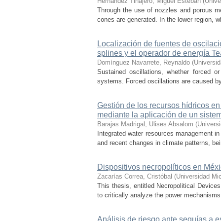
Hernández Tinajero, Miguel Esteban
(
Unive
Through the use of nozzles and porous media
cones are generated. In the lower region, w
Localización de fuentes de oscilac
splines y el operador de energía T
Domínguez Navarrete, Reynaldo
(
Universi
Sustained oscillations, whether forced or
systems. Forced oscillations are caused by
Gestión de los recursos hídricos en
mediante la aplicación de un sist
Barajas Madrigal, Ulises Absalom
(
Univers
Integrated water resources management in M
and recent changes in climate patterns, bei
Dispositivos necropolíticos en Méx
Zacarías Correa, Cristóbal
(
Universidad Mi
This thesis, entitled Necropolitical Device
to critically analyze the power mechanisms
Análisis de riesgo ante sequías a 