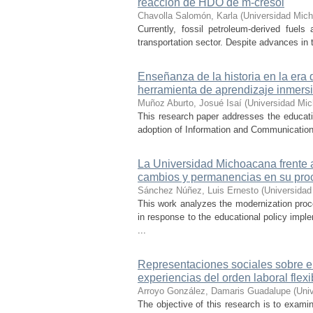
reacción de HDO de m-cresol
Chavolla Salomón, Karla
(
Universidad Mich
Currently, fossil petroleum-derived fuels
transportation sector. Despite advances in t
Enseñanza de la historia en la era 
herramienta de aprendizaje inmersi
Muñoz Aburto, Josué Isaí
(
Universidad Mic
This research paper addresses the educatio
adoption of Information and Communication 
La Universidad Michoacana frente a 
cambios y permanencias en su pro
Sánchez Núñez, Luis Ernesto
(
Universidad
This work analyzes the modernization pro
in response to the educational policy imp
...
Representaciones sociales sobre el 
experiencias del orden laboral flexi
Arroyo González, Damaris Guadalupe
(
Uni
The objective of this research is to exami