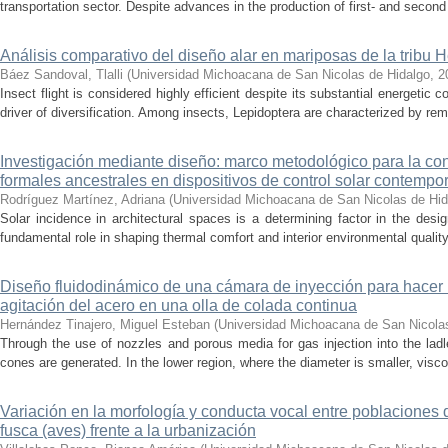
transportation sector. Despite advances in the production of first- and second 
Análisis comparativo del diseño alar en mariposas de la tribu He
Báez Sandoval, Tlalli
(
Universidad Michoacana de San Nicolas de Hidalgo
,
2
Insect flight is considered highly efficient despite its substantial energeti
driver of diversification. Among insects, Lepidoptera are characterized by rema
Investigación mediante diseño: marco metodológico para la con
formales ancestrales en dispositivos de control solar contemp
Rodríguez Martínez, Adriana
(
Universidad Michoacana de San Nicolas de Hid
Solar incidence in architectural spaces is a determining factor in the desi
fundamental role in shaping thermal comfort and interior environmental qualit
Diseño fluidodinámico de una cámara de inyección para hacer 
agitación del acero en una olla de colada continua
Hernández Tinajero, Miguel Esteban
(
Universidad Michoacana de San Nicola
Through the use of nozzles and porous media for gas injection into the ladle
cones are generated. In the lower region, where the diameter is smaller, visc
Variación en la morfología y conducta vocal entre poblaciones 
fusca (aves) frente a la urbanización