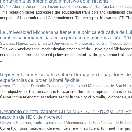
herramienta de aprendizaje inmersivo de la Historia
Muñoz Aburto, Josué Isaí
(
Universidad Michoacana de San Nicolas de Hidal
This research paper addresses the educational transition and challenges th
adoption of Information and Communication Technologies, known as ICT. The ce
La Universidad Michoacana frente a la política educativa de Lui
cambios y permanencias en su proceso de modernización: 19
Sánchez Núñez, Luis Ernesto
(
Universidad Michoacana de San Nicolas de H
This work analyzes the modernization process of the Universidad Michoac
in response to the educational policy implemented by the government of Lu
...
Representaciones sociales sobre el trabajo en trabajadores de 
experiencias del orden laboral flexible
Arroyo González, Damaris Guadalupe
(
Universidad Michoacana de San Nicol
The objective of this research is to examine the social representations of 
Center in the telecommunications sector in the city of Morelia, Michoacán, as 
Desarrollo de catalizadores Cu-Ni-M*/SBA-15-ZrO2(M*=Zn, Fe, 
reacción de HDO de m-cresol
Chavolla Salomón, Karla
(
Universidad Michoacana de San Nicolas de Hidalg
Currently, fossil petroleum-derived fuels are insufficient to meet the gr