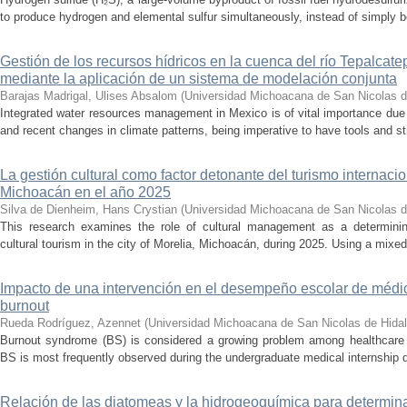
to produce hydrogen and elemental sulfur simultaneously, instead of simply be
Gestión de los recursos hídricos en la cuenca del río Tepalcat
mediante la aplicación de un sistema de modelación conjunta
Barajas Madrigal, Ulises Absalom
(
Universidad Michoacana de San Nicolas d
Integrated water resources management in Mexico is of vital importance due 
and recent changes in climate patterns, being imperative to have tools and st
La gestión cultural como factor detonante del turismo internacio
Michoacán en el año 2025
Silva de Dienheim, Hans Crystian
(
Universidad Michoacana de San Nicolas d
This research examines the role of cultural management as a determining 
cultural tourism in the city of Morelia, Michoacán, during 2025. Using a mixed,
Impacto de una intervención en el desempeño escolar de médi
burnout
Rueda Rodríguez, Azennet
(
Universidad Michoacana de San Nicolas de Hida
Burnout syndrome (BS) is considered a growing problem among healthcare pr
BS is most frequently observed during the undergraduate medical internship du
Relación de las diatomeas y la hidrogeoquímica para determina