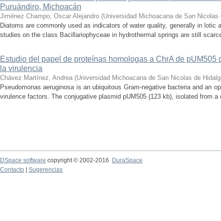
Puruándiro, Michoacán
Jiménez Champo, Oscar Alejandro
(
Universidad Michoacana de San Nicolas 
Diatoms are commonly used as indicators of water quality, generally in lotic 
studies on the class Bacillariophyceae in hydrothermal springs are still scarce
Estudio del papel de proteínas homologas a ChrA de pUM505
la virulencia
Chávez Martínez, Andrea
(
Universidad Michoacana de San Nicolas de Hidalg
Pseudomonas aeruginosa is an ubiquitous Gram-negative bacteria and an op
virulence factors. The conjugative plasmid pUM505 (123 kb), isolated from a cli
DSpace software
copyright © 2002-2016
DuraSpace
Contacto
|
Sugerencias