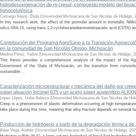
hidrodesoxigenación de m-cresol, compuesto modelo del bioac
lignocelulósica
Camargo Alejos, Élida
(
Universidad Michoacana de San Nicolas de Hidalgo
,
In this research work, the effect of the promoter amount in trimetallic N
silica SBA-15, using trans-1,2-cyclohexanediaminetetraacetic acid (CDTA) as 
Contribución del Programa AgroSano a la Transición Agroecoló
en la comunidad de San Nicolás Obispo, Michoacán
Medina Pérez, Yadira
(
Universidad Michoacana de San Nicolas de Hidalgo
,
2
This thesis provides a comprehensive analysis of the impact of the A
Government of the State of Michoacán, on the transition from convention
sustainable ...
Caracterización microestructural y mecánica del daño por cree
súper aleación Inconel 625 y un acero súper austenítico AL6X
López López, Liuba Rebeca
(
Universidad Michoacana de San Nicolas de Hid
Creep is a phenomenon of plastic deformation occurring at high temperature
take place during this time, meaning that alloy fracture depends on several fact
Producción de hidrógeno a partir de la degradación térmica de 
Béjar Vega, Andrés
(
Universidad Michoacana de San Nicolas de Hidalgo
,
202
Hydrogen sulfide (H₂S), a large-volume byproduct of fossil fuel hydrodesulfur