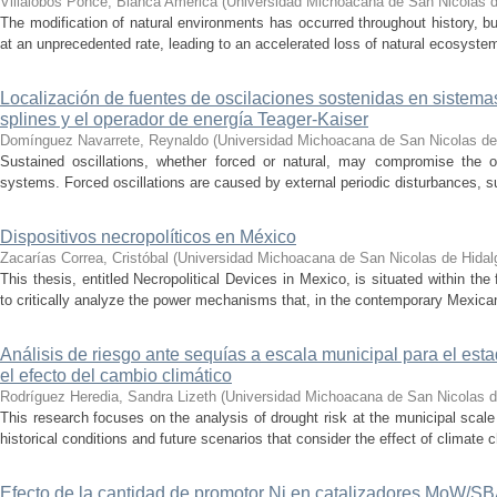
Villalobos Ponce, Bianca América
(
Universidad Michoacana de San Nicolas d
The modification of natural environments has occurred throughout history, bu
at an unprecedented rate, leading to an accelerated loss of natural ecosystems.
Localización de fuentes de oscilaciones sostenidas en sistema
splines y el operador de energía Teager-Kaiser
Domínguez Navarrete, Reynaldo
(
Universidad Michoacana de San Nicolas de
Sustained oscillations, whether forced or natural, may compromise the ope
systems. Forced oscillations are caused by external periodic disturbances, s
Dispositivos necropolíticos en México
Zacarías Correa, Cristóbal
(
Universidad Michoacana de San Nicolas de Hidal
This thesis, entitled Necropolitical Devices in Mexico, is situated within the
to critically analyze the power mechanisms that, in the contemporary Mexican
Análisis de riesgo ante sequías a escala municipal para el e
el efecto del cambio climático
Rodríguez Heredia, Sandra Lizeth
(
Universidad Michoacana de San Nicolas d
This research focuses on the analysis of drought risk at the municipal scale
historical conditions and future scenarios that consider the effect of climate c
Efecto de la cantidad de promotor Ni en catalizadores MoW/S