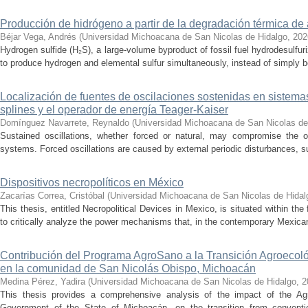
Producción de hidrógeno a partir de la degradación térmica de 
Béjar Vega, Andrés
(
Universidad Michoacana de San Nicolas de Hidalgo
,
202
Hydrogen sulfide (H₂S), a large-volume byproduct of fossil fuel hydrodesulfur
to produce hydrogen and elemental sulfur simultaneously, instead of simply be
Localización de fuentes de oscilaciones sostenidas en sistema
splines y el operador de energía Teager-Kaiser
Domínguez Navarrete, Reynaldo
(
Universidad Michoacana de San Nicolas de
Sustained oscillations, whether forced or natural, may compromise the ope
systems. Forced oscillations are caused by external periodic disturbances, s
Dispositivos necropolíticos en México
Zacarías Correa, Cristóbal
(
Universidad Michoacana de San Nicolas de Hidal
This thesis, entitled Necropolitical Devices in Mexico, is situated within the
to critically analyze the power mechanisms that, in the contemporary Mexican
Contribución del Programa AgroSano a la Transición Agroecoló
en la comunidad de San Nicolás Obispo, Michoacán
Medina Pérez, Yadira
(
Universidad Michoacana de San Nicolas de Hidalgo
,
2
This thesis provides a comprehensive analysis of the impact of the A
Government of the State of Michoacán, on the transition from convention