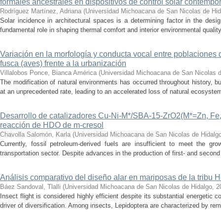
formales ancestrales en dispositivos de control solar contemp
Rodríguez Martínez, Adriana
(
Universidad Michoacana de San Nicolas de Hid
Solar incidence in architectural spaces is a determining factor in the desi
fundamental role in shaping thermal comfort and interior environmental qualit
Variación en la morfología y conducta vocal entre poblaciones 
fusca (aves) frente a la urbanización
Villalobos Ponce, Bianca América
(
Universidad Michoacana de San Nicolas d
The modification of natural environments has occurred throughout history, bu
at an unprecedented rate, leading to an accelerated loss of natural ecosystems.
Desarrollo de catalizadores Cu-Ni-M*/SBA-15-ZrO2(M*=Zn, Fe, 
reacción de HDO de m-cresol
Chavolla Salomón, Karla
(
Universidad Michoacana de San Nicolas de Hidalg
Currently, fossil petroleum-derived fuels are insufficient to meet the gr
transportation sector. Despite advances in the production of first- and second 
Análisis comparativo del diseño alar en mariposas de la tribu He
Báez Sandoval, Tlalli
(
Universidad Michoacana de San Nicolas de Hidalgo
,
2
Insect flight is considered highly efficient despite its substantial energeti
driver of diversification. Among insects, Lepidoptera are characterized by rema