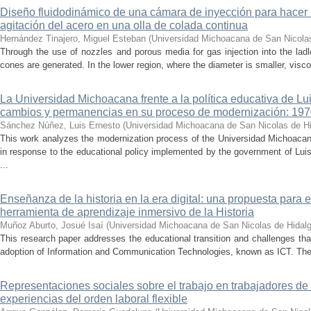
Diseño fluidodinámico de una cámara de inyección para hacer 
agitación del acero en una olla de colada continua
Hernández Tinajero, Miguel Esteban
(
Universidad Michoacana de San Nicola
Through the use of nozzles and porous media for gas injection into the ladle
cones are generated. In the lower region, where the diameter is smaller, visc
La Universidad Michoacana frente a la política educativa de Lui
cambios y permanencias en su proceso de modernización: 19
Sánchez Núñez, Luis Ernesto
(
Universidad Michoacana de San Nicolas de H
This work analyzes the modernization process of the Universidad Michoac
in response to the educational policy implemented by the government of Lu
...
Enseñanza de la historia en la era digital: una propuesta para 
herramienta de aprendizaje inmersivo de la Historia
Muñoz Aburto, Josué Isaí
(
Universidad Michoacana de San Nicolas de Hidal
This research paper addresses the educational transition and challenges th
adoption of Information and Communication Technologies, known as ICT. The ce
Representaciones sociales sobre el trabajo en trabajadores de 
experiencias del orden laboral flexible