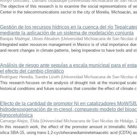
Arroyo González, Damaris Guadalupe
(
Universidad Michoacana de San Nicol
The objective of this research is to examine the social representations of 
Center in the telecommunications sector in the city of Morelia, Michoacán, as 
Gestión de los recursos hídricos en la cuenca del río Tepalcat
mediante la aplicación de un sistema de modelación conjunta
Barajas Madrigal, Ulises Absalom
(
Universidad Michoacana de San Nicolas d
Integrated water resources management in Mexico is of vital importance due 
and recent changes in climate patterns, being imperative to have tools and st
Análisis de riesgo ante sequías a escala municipal para el e
el efecto del cambio climático
Rodríguez Heredia, Sandra Lizeth
(
Universidad Michoacana de San Nicolas d
This research focuses on the analysis of drought risk at the municipal scale
historical conditions and future scenarios that consider the effect of climate c
Efecto de la cantidad de promotor Ni en catalizadores MoW/S
hidrodesoxigenación de m-cresol, compuesto modelo del bioac
lignocelulósica
Camargo Alejos, Élida
(
Universidad Michoacana de San Nicolas de Hidalgo
,
In this research work, the effect of the promoter amount in trimetallic N
silica SBA-15, using trans-1,2-cyclohexanediaminetetraacetic acid (CDTA) as 