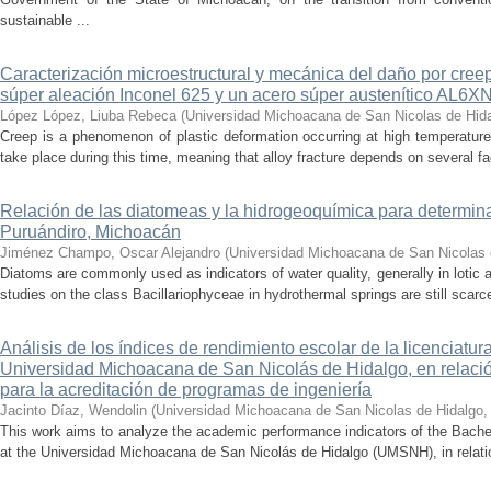
sustainable ...
Caracterización microestructural y mecánica del daño por cree
súper aleación Inconel 625 y un acero súper austenítico AL6X
López López, Liuba Rebeca
(
Universidad Michoacana de San Nicolas de Hid
Creep is a phenomenon of plastic deformation occurring at high temperature
take place during this time, meaning that alloy fracture depends on several fact
Relación de las diatomeas y la hidrogeoquímica para determina
Puruándiro, Michoacán
Jiménez Champo, Oscar Alejandro
(
Universidad Michoacana de San Nicolas 
Diatoms are commonly used as indicators of water quality, generally in lotic 
studies on the class Bacillariophyceae in hydrothermal springs are still scarce
Análisis de los índices de rendimiento escolar de la licenciatu
Universidad Michoacana de San Nicolás de Hidalgo, en relación
para la acreditación de programas de ingeniería
Jacinto Díaz, Wendolin
(
Universidad Michoacana de San Nicolas de Hidalgo
This work aims to analyze the academic performance indicators of the Bache
at the Universidad Michoacana de San Nicolás de Hidalgo (UMSNH), in relation 