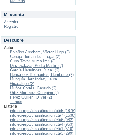
Materias
Mi cuenta
Acceder
Registro
Descubre
Autor
Bolaños Abraham, Víctor Hugo (2)
Conejo Hernández, Edgar (2)
Cupa Tovar, Aurea Ireri (2)
Díaz Salazar, Pedro Martín (2)
García Hernández, Xitlali (2)
Hernández Belmontes, Humberto (2)
Munguía Hernández, Laura
Guadalupe (2)
Muñoz Cortés, Gerardo (2)
Ortiz Martínez, Georgina (2)
Pérez Guillén, Oliver (2)
... más
Materia
info:eu-repo/classification/cti/5 (1876)
info:eu-repo/classification/cti/7 (1538)
info:eu-repo/classification/cti/6 (982)
info:eu-repo/classification/cti/4 (953)
info:eu-repo/classification/cti/1 (510)
info:eu-repo/classification/cti/3 (299)