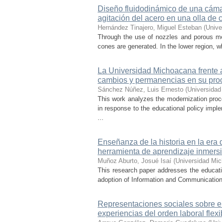
Diseño fluidodinámico de una cámar
agitación del acero en una olla de 
Hernández Tinajero, Miguel Esteban
(
Unive
Through the use of nozzles and porous media
cones are generated. In the lower region, w
La Universidad Michoacana frente a 
cambios y permanencias en su pro
Sánchez Núñez, Luis Ernesto
(
Universidad
This work analyzes the modernization pro
in response to the educational policy imp
...
Enseñanza de la historia en la era 
herramienta de aprendizaje inmersi
Muñoz Aburto, Josué Isaí
(
Universidad Mic
This research paper addresses the educatio
adoption of Information and Communication 
Representaciones sociales sobre el 
experiencias del orden laboral flexi