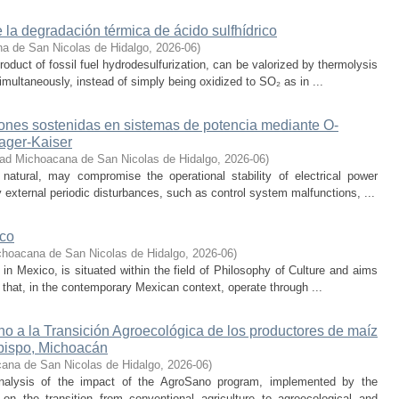
 la degradación térmica de ácido sulfhídrico
a de San Nicolas de Hidalgo
,
2026-06
)
oduct of fossil fuel hydrodesulfurization, can be valorized by thermolysis
multaneously, instead of simply being oxidized to SO₂ as in ...
iones sostenidas en sistemas de potencia mediante O-
eager-Kaiser
dad Michoacana de San Nicolas de Hidalgo
,
2026-06
)
 natural, may compromise the operational stability of electrical power
 external periodic disturbances, such as control system malfunctions, ...
ico
choacana de San Nicolas de Hidalgo
,
2026-06
)
s in Mexico, is situated within the field of Philosophy of Culture and aims
 that, in the contemporary Mexican context, operate through ...
o a la Transición Agroecológica de los productores de maíz
bispo, Michoacán
ana de San Nicolas de Hidalgo
,
2026-06
)
nalysis of the impact of the AgroSano program, implemented by the
n the transition from conventional agriculture to agroecological and