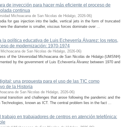
a de inyección para hacer más eficiente el proceso de
colada continua
rsidad Michoacana de San Nicolas de Hidalgo
,
2026-06
)
 for gas injection into the ladle, vertical jets in the form of truncated
here the diameter is smaller, viscous forces dominate over ...
la política educativa de Luis Echeverría Álvarez: los retos,
ceso de modernización: 1970-1974
 Michoacana de San Nicolas de Hidalgo
,
2026-06
)
cess of the Universidad Michoacana de San Nicolás de Hidalgo (UMSNH)
lemented by the government of Luis Echeverría Álvarez between 1970 and
digital: una propuesta para el uso de las TIC como
vo de la Historia
hoacana de San Nicolas de Hidalgo
,
2026-06
)
nal transition and challenges that arose following the pandemic and the
Technologies, known as ICT. The central problem lies in the fact ...
trabajo en trabajadores de centros en atención telefónica:
ble