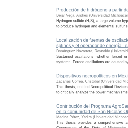
Producción de hidrógeno a partir de
Béjar Vega, Andrés
(
Universidad Michoacan
Hydrogen sulfide (H₂S), a large-volume bypr
to produce hydrogen and elemental sulfur si
Localización de fuentes de oscilac
splines y el operador de energía T
Domínguez Navarrete, Reynaldo
(
Universi
Sustained oscillations, whether forced or
systems. Forced oscillations are caused by
Dispositivos necropolíticos en Méx
Zacarías Correa, Cristóbal
(
Universidad Mi
This thesis, entitled Necropolitical Device
to critically analyze the power mechanisms
Contribución del Programa AgroSan
en la comunidad de San Nicolás O
Medina Pérez, Yadira
(
Universidad Michoac
This thesis provides a comprehensive a
Government of the State of Michoacán, o