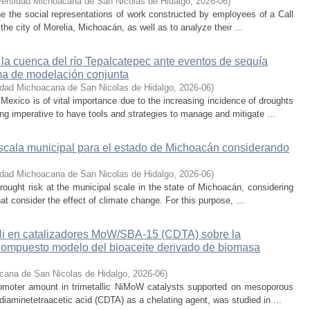
versidad Michoacana de San Nicolas de Hidalgo
,
2026-06
)
ne the social representations of work constructed by employees of a Call
he city of Morelia, Michoacán, as well as to analyze their ...
 la cuenca del río Tepalcatepec ante eventos de sequía
ema de modelación conjunta
idad Michoacana de San Nicolas de Hidalgo
,
2026-06
)
exico is of vital importance due to the increasing incidence of droughts
ng imperative to have tools and strategies to manage and mitigate ...
escala municipal para el estado de Michoacán considerando
idad Michoacana de San Nicolas de Hidalgo
,
2026-06
)
rought risk at the municipal scale in the state of Michoacán, considering
hat consider the effect of climate change. For this purpose, ...
 Ni en catalizadores MoW/SBA-15 (CDTA) sobre la
compuesto modelo del bioaceite derivado de biomasa
cana de San Nicolas de Hidalgo
,
2026-06
)
promoter amount in trimetallic NiMoW catalysts supported on mesoporous
iaminetetraacetic acid (CDTA) as a chelating agent, was studied in ...