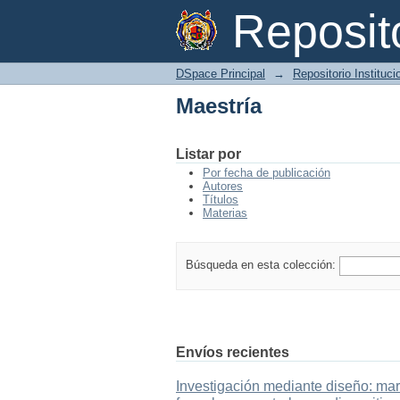
Maestría
Reposi
DSpace Principal
→
Repositorio Instituc
Maestría
Listar por
Por fecha de publicación
Autores
Títulos
Materias
Búsqueda en esta colección:
Envíos recientes
Investigación mediante diseño: mar