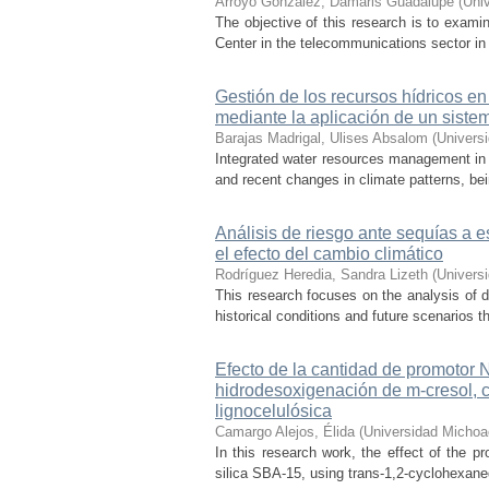
Arroyo González, Damaris Guadalupe
(
Uni
The objective of this research is to exami
Center in the telecommunications sector in t
Gestión de los recursos hídricos en
mediante la aplicación de un sist
Barajas Madrigal, Ulises Absalom
(
Univers
Integrated water resources management in M
and recent changes in climate patterns, bei
Análisis de riesgo ante sequías a 
el efecto del cambio climático
Rodríguez Heredia, Sandra Lizeth
(
Univers
This research focuses on the analysis of d
historical conditions and future scenarios t
Efecto de la cantidad de promotor
hidrodesoxigenación de m-cresol, 
lignocelulósica
Camargo Alejos, Élida
(
Universidad Michoa
In this research work, the effect of the 
silica SBA-15, using trans-1,2-cyclohexaned