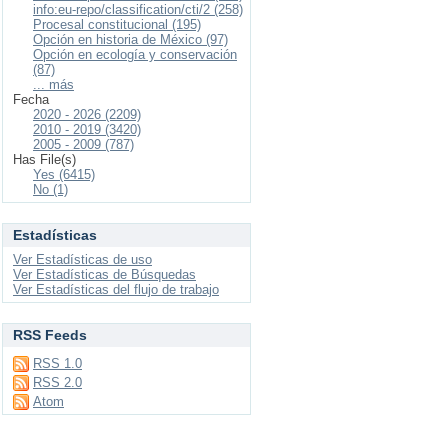
info:eu-repo/classification/cti/2 (258)
Procesal constitucional (195)
Opción en historia de México (97)
Opción en ecología y conservación
(87)
... más
Fecha
2020 - 2026 (2209)
2010 - 2019 (3420)
2005 - 2009 (787)
Has File(s)
Yes (6415)
No (1)
Estadísticas
Ver Estadísticas de uso
Ver Estadísticas de Búsquedas
Ver Estadísticas del flujo de trabajo
RSS Feeds
RSS 1.0
RSS 2.0
Atom