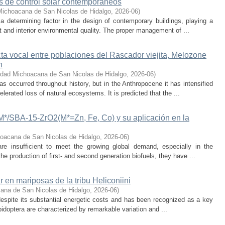
os de control solar contemporáneos
Michoacana de San Nicolas de Hidalgo
,
2026-06
)
 a determining factor in the design of contemporary buildings, playing a
 and interior environmental quality. The proper management of ...
cta vocal entre poblaciones del Rascador viejita, Melozone
n
idad Michoacana de San Nicolas de Hidalgo
,
2026-06
)
s occurred throughout history, but in the Anthropocene it has intensified
lerated loss of natural ecosystems. It is predicted that the ...
-M*/SBA-15-ZrO2(M*=Zn, Fe, Co) y su aplicación en la
oacana de San Nicolas de Hidalgo
,
2026-06
)
 are insufficient to meet the growing global demand, especially in the
he production of first- and second generation biofuels, they have ...
r en mariposas de la tribu Heliconiini
ana de San Nicolas de Hidalgo
,
2026-06
)
t despite its substantial energetic costs and has been recognized as a key
pidoptera are characterized by remarkable variation and ...