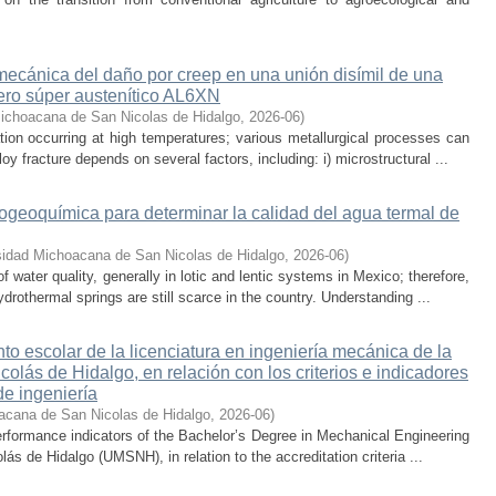
 mecánica del daño por creep en una unión disímil de una
ero súper austenítico AL6XN
ichoacana de San Nicolas de Hidalgo
,
2026-06
)
ion occurring at high temperatures; various metallurgical processes can
oy fracture depends on several factors, including: i) microstructural ...
rogeoquímica para determinar la calidad del agua termal de
sidad Michoacana de San Nicolas de Hidalgo
,
2026-06
)
water quality, generally in lotic and lentic systems in Mexico; therefore,
drothermal springs are still scarce in the country. Understanding ...
nto escolar de la licenciatura en ingeniería mecánica de la
lás de Hidalgo, en relación con los criterios e indicadores
de ingeniería
acana de San Nicolas de Hidalgo
,
2026-06
)
rformance indicators of the Bachelor’s Degree in Mechanical Engineering
s de Hidalgo (UMSNH), in relation to the accreditation criteria ...