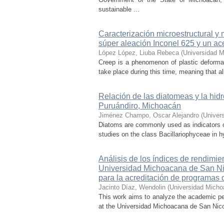
sustainable ...
Caracterización microestructural y
súper aleación Inconel 625 y un ac
López López, Liuba Rebeca
(
Universidad M
Creep is a phenomenon of plastic deformat
take place during this time, meaning that all
Relación de las diatomeas y la hid
Puruándiro, Michoacán
Jiménez Champo, Oscar Alejandro
(
Univer
Diatoms are commonly used as indicators of 
studies on the class Bacillariophyceae in hy
Análisis de los índices de rendimie
Universidad Michoacana de San Nico
para la acreditación de programas 
Jacinto Díaz, Wendolin
(
Universidad Micho
This work aims to analyze the academic pe
at the Universidad Michoacana de San Nicolá