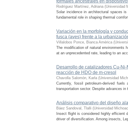
formales ancestrales en dispositiv
Rodríguez Martínez, Adriana
(
Universidad 
Solar incidence in architectural spaces is
fundamental role in shaping thermal comfort
Variación en la morfología y condu
fusca (aves) frente a la urbanizació
Villalobos Ponce, Bianca América
(
Univers
The modification of natural environments ha
at an unprecedented rate, leading to an acce
Desarrollo de catalizadores Cu-Ni
reacción de HDO de m-cresol
Chavolla Salomón, Karla
(
Universidad Mich
Currently, fossil petroleum-derived fuels
transportation sector. Despite advances in t
Análisis comparativo del diseño ala
Báez Sandoval, Tlalli
(
Universidad Michoac
Insect flight is considered highly efficien
driver of diversification. Among insects, Le