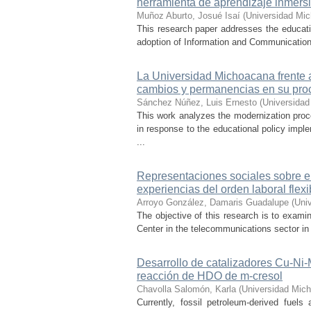
herramienta de aprendizaje inmersi
Muñoz Aburto, Josué Isaí
(
Universidad Mic
This research paper addresses the educatio
adoption of Information and Communication 
La Universidad Michoacana frente a 
cambios y permanencias en su pro
Sánchez Núñez, Luis Ernesto
(
Universidad
This work analyzes the modernization pro
in response to the educational policy imp
...
Representaciones sociales sobre el 
experiencias del orden laboral flexi
Arroyo González, Damaris Guadalupe
(
Uni
The objective of this research is to exami
Center in the telecommunications sector in t
Desarrollo de catalizadores Cu-Ni
reacción de HDO de m-cresol
Chavolla Salomón, Karla
(
Universidad Mich
Currently, fossil petroleum-derived fuels