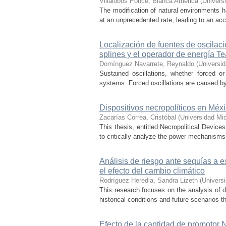
Villalobos Ponce, Bianca América
(
Univers
The modification of natural environments ha
at an unprecedented rate, leading to an acce
Localización de fuentes de oscilac
splines y el operador de energía T
Domínguez Navarrete, Reynaldo
(
Universi
Sustained oscillations, whether forced or
systems. Forced oscillations are caused by
Dispositivos necropolíticos en Méx
Zacarías Correa, Cristóbal
(
Universidad Mi
This thesis, entitled Necropolitical Device
to critically analyze the power mechanisms
Análisis de riesgo ante sequías a 
el efecto del cambio climático
Rodríguez Heredia, Sandra Lizeth
(
Univers
This research focuses on the analysis of d
historical conditions and future scenarios t
Efecto de la cantidad de promotor