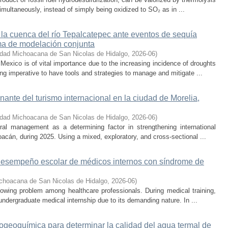
multaneously, instead of simply being oxidized to SO₂ as in ...
 la cuenca del río Tepalcatepec ante eventos de sequía
ema de modelación conjunta
idad Michoacana de San Nicolas de Hidalgo
,
2026-06
)
exico is of vital importance due to the increasing incidence of droughts
ng imperative to have tools and strategies to manage and mitigate ...
onante del turismo internacional en la ciudad de Morelia,
idad Michoacana de San Nicolas de Hidalgo
,
2026-06
)
ral management as a determining factor in strengthening international
hoacán, during 2025. Using a mixed, exploratory, and cross-sectional ...
 desempeño escolar de médicos internos con síndrome de
choacana de San Nicolas de Hidalgo
,
2026-06
)
owing problem among healthcare professionals. During medical training,
ndergraduate medical internship due to its demanding nature. In ...
rogeoquímica para determinar la calidad del agua termal de