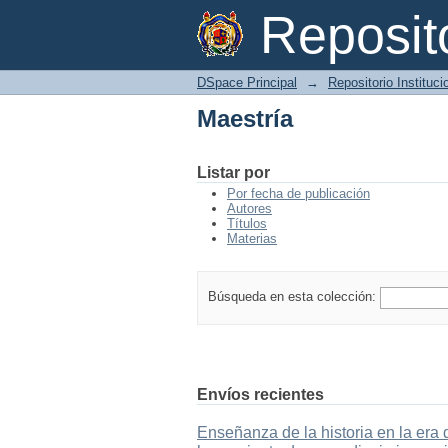
Maestría
Reposi
DSpace Principal
→
Repositorio Instituc
Maestría
Listar por
Por fecha de publicación
Autores
Títulos
Materias
Búsqueda en esta colección:
Envíos recientes
Enseñanza de la historia en la era 