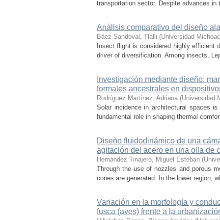
transportation sector. Despite advances in t
Análisis comparativo del diseño ala
Báez Sandoval, Tlalli
(
Universidad Michoac
Insect flight is considered highly efficien
driver of diversification. Among insects, Le
Investigación mediante diseño: mar
formales ancestrales en dispositiv
Rodríguez Martínez, Adriana
(
Universidad 
Solar incidence in architectural spaces is
fundamental role in shaping thermal comfort
Diseño fluidodinámico de una cámar
agitación del acero en una olla de 
Hernández Tinajero, Miguel Esteban
(
Unive
Through the use of nozzles and porous media
cones are generated. In the lower region, w
Variación en la morfología y condu
fusca (aves) frente a la urbanizació