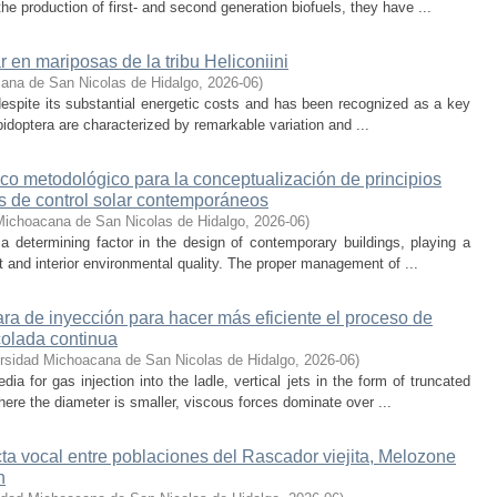
he production of first- and second generation biofuels, they have ...
r en mariposas de la tribu Heliconiini
ana de San Nicolas de Hidalgo
,
2026-06
)
t despite its substantial energetic costs and has been recognized as a key
pidoptera are characterized by remarkable variation and ...
co metodológico para la conceptualización de principios
os de control solar contemporáneos
Michoacana de San Nicolas de Hidalgo
,
2026-06
)
 a determining factor in the design of contemporary buildings, playing a
 and interior environmental quality. The proper management of ...
a de inyección para hacer más eficiente el proceso de
colada continua
rsidad Michoacana de San Nicolas de Hidalgo
,
2026-06
)
 for gas injection into the ladle, vertical jets in the form of truncated
here the diameter is smaller, viscous forces dominate over ...
cta vocal entre poblaciones del Rascador viejita, Melozone
n