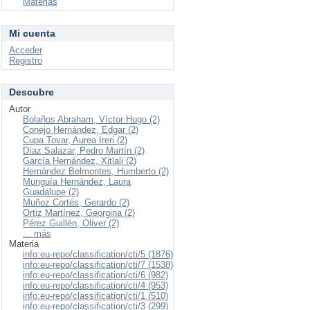
Materias
Mi cuenta
Acceder
Registro
Descubre
Autor
Bolaños Abraham, Víctor Hugo (2)
Conejo Hernández, Edgar (2)
Cupa Tovar, Aurea Ireri (2)
Díaz Salazar, Pedro Martín (2)
García Hernández, Xitlali (2)
Hernández Belmontes, Humberto (2)
Munguía Hernández, Laura
Guadalupe (2)
Muñoz Cortés, Gerardo (2)
Ortiz Martínez, Georgina (2)
Pérez Guillén, Oliver (2)
... más
Materia
info:eu-repo/classification/cti/5 (1876)
info:eu-repo/classification/cti/7 (1538)
info:eu-repo/classification/cti/6 (982)
info:eu-repo/classification/cti/4 (953)
info:eu-repo/classification/cti/1 (510)
info:eu-repo/classification/cti/3 (299)