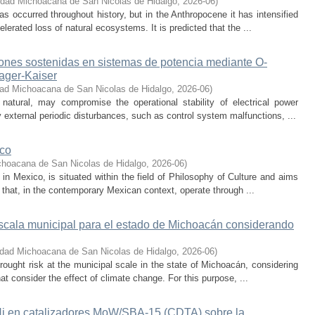
idad Michoacana de San Nicolas de Hidalgo
,
2026-06
)
s occurred throughout history, but in the Anthropocene it has intensified
lerated loss of natural ecosystems. It is predicted that the ...
iones sostenidas en sistemas de potencia mediante O-
eager-Kaiser
dad Michoacana de San Nicolas de Hidalgo
,
2026-06
)
 natural, may compromise the operational stability of electrical power
 external periodic disturbances, such as control system malfunctions, ...
ico
choacana de San Nicolas de Hidalgo
,
2026-06
)
s in Mexico, is situated within the field of Philosophy of Culture and aims
 that, in the contemporary Mexican context, operate through ...
escala municipal para el estado de Michoacán considerando
idad Michoacana de San Nicolas de Hidalgo
,
2026-06
)
rought risk at the municipal scale in the state of Michoacán, considering
hat consider the effect of climate change. For this purpose, ...
 Ni en catalizadores MoW/SBA-15 (CDTA) sobre la