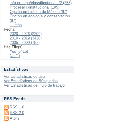
info:eu-repo/classification/cti/2 (258)
Procesal constitucional (195)
Opción en historia de México (97)
Opción en ecología y conservación
(87)
... más
Fecha
2020 - 2026 (2209)
2010 - 2019 (3420)
2005 - 2009 (787)
Has File(s)
Yes (6415)
No (1)
Estadísticas
Ver Estadísticas de uso
Ver Estadísticas de Búsquedas
Ver Estadísticas del flujo de trabajo
RSS Feeds
RSS 1.0
RSS 2.0
Atom