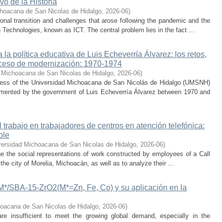
vo de la Historia
hoacana de San Nicolas de Hidalgo
,
2026-06
)
nal transition and challenges that arose following the pandemic and the
Technologies, known as ICT. The central problem lies in the fact ...
la política educativa de Luis Echeverría Álvarez: los retos,
ceso de modernización: 1970-1974
 Michoacana de San Nicolas de Hidalgo
,
2026-06
)
cess of the Universidad Michoacana de San Nicolás de Hidalgo (UMSNH)
lemented by the government of Luis Echeverría Álvarez between 1970 and
trabajo en trabajadores de centros en atención telefónica:
ble
versidad Michoacana de San Nicolas de Hidalgo
,
2026-06
)
ne the social representations of work constructed by employees of a Call
he city of Morelia, Michoacán, as well as to analyze their ...
-M*/SBA-15-ZrO2(M*=Zn, Fe, Co) y su aplicación en la
oacana de San Nicolas de Hidalgo
,
2026-06
)
 are insufficient to meet the growing global demand, especially in the