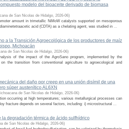
compuesto modelo del bioaceite derivado de biomasa
cana de San Nicolas de Hidalgo
,
2026-06
)
promoter amount in trimetallic NiMoW catalysts supported on mesoporous
iaminetetraacetic acid (CDTA) as a chelating agent, was studied in ...
o a la Transición Agroecológica de los productores de maíz
bispo, Michoacán
ana de San Nicolas de Hidalgo
,
2026-06
)
nalysis of the impact of the AgroSano program, implemented by the
n the transition from conventional agriculture to agroecological and
 mecánica del daño por creep en una unión disímil de una
ero súper austenítico AL6XN
ichoacana de San Nicolas de Hidalgo
,
2026-06
)
ion occurring at high temperatures; various metallurgical processes can
oy fracture depends on several factors, including: i) microstructural ...
 la degradación térmica de ácido sulfhídrico
a de San Nicolas de Hidalgo
,
2026-06
)
oduct of fossil fuel hydrodesulfurization, can be valorized by thermolysis