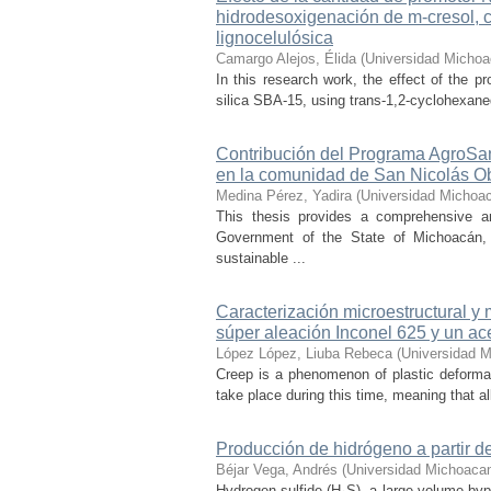
hidrodesoxigenación de m-cresol, 
lignocelulósica
Camargo Alejos, Élida
(
Universidad Michoa
In this research work, the effect of the 
silica SBA-15, using trans-1,2-cyclohexaned
Contribución del Programa AgroSan
en la comunidad de San Nicolás O
Medina Pérez, Yadira
(
Universidad Michoac
This thesis provides a comprehensive a
Government of the State of Michoacán, o
sustainable ...
Caracterización microestructural y
súper aleación Inconel 625 y un ac
López López, Liuba Rebeca
(
Universidad M
Creep is a phenomenon of plastic deformat
take place during this time, meaning that all
Producción de hidrógeno a partir de
Béjar Vega, Andrés
(
Universidad Michoacan
Hydrogen sulfide (H₂S), a large-volume bypr