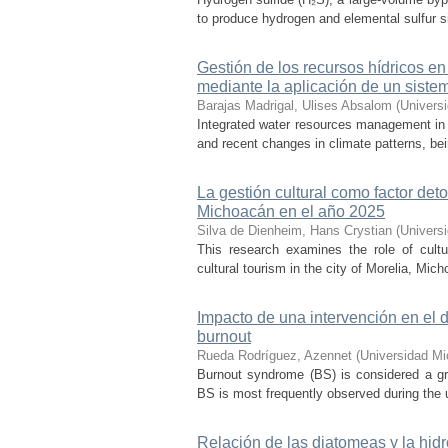
to produce hydrogen and elemental sulfur si
Gestión de los recursos hídricos en
mediante la aplicación de un sist
Barajas Madrigal, Ulises Absalom
(
Univers
Integrated water resources management in M
and recent changes in climate patterns, bei
La gestión cultural como factor det
Michoacán en el año 2025
Silva de Dienheim, Hans Crystian
(
Univers
This research examines the role of cultu
cultural tourism in the city of Morelia, Mic
Impacto de una intervención en el
burnout
Rueda Rodríguez, Azennet
(
Universidad Mi
Burnout syndrome (BS) is considered a gr
BS is most frequently observed during the u
Relación de las diatomeas y la hid