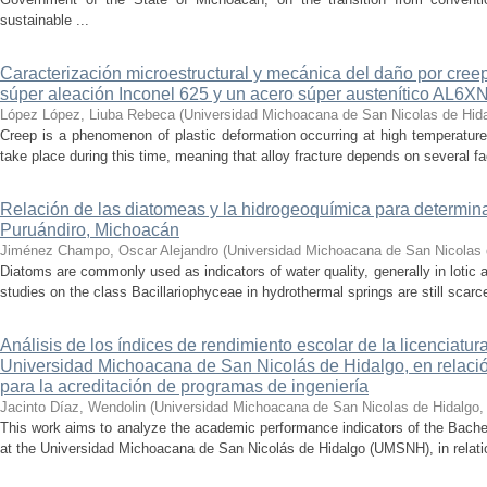
sustainable ...
Caracterización microestructural y mecánica del daño por cree
súper aleación Inconel 625 y un acero súper austenítico AL6X
López López, Liuba Rebeca
(
Universidad Michoacana de San Nicolas de Hid
Creep is a phenomenon of plastic deformation occurring at high temperature
take place during this time, meaning that alloy fracture depends on several fact
Relación de las diatomeas y la hidrogeoquímica para determina
Puruándiro, Michoacán
Jiménez Champo, Oscar Alejandro
(
Universidad Michoacana de San Nicolas 
Diatoms are commonly used as indicators of water quality, generally in lotic 
studies on the class Bacillariophyceae in hydrothermal springs are still scarce
Análisis de los índices de rendimiento escolar de la licenciatu
Universidad Michoacana de San Nicolás de Hidalgo, en relación
para la acreditación de programas de ingeniería
Jacinto Díaz, Wendolin
(
Universidad Michoacana de San Nicolas de Hidalgo
This work aims to analyze the academic performance indicators of the Bache
at the Universidad Michoacana de San Nicolás de Hidalgo (UMSNH), in relation 