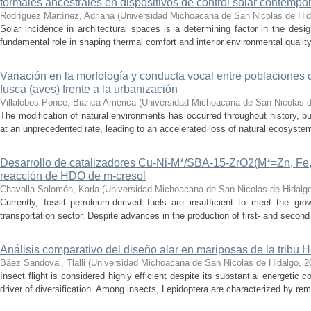
formales ancestrales en dispositivos de control solar contemp
Rodríguez Martínez, Adriana
(
Universidad Michoacana de San Nicolas de Hid
Solar incidence in architectural spaces is a determining factor in the desi
fundamental role in shaping thermal comfort and interior environmental qualit
Variación en la morfología y conducta vocal entre poblaciones 
fusca (aves) frente a la urbanización
Villalobos Ponce, Bianca América
(
Universidad Michoacana de San Nicolas d
The modification of natural environments has occurred throughout history, bu
at an unprecedented rate, leading to an accelerated loss of natural ecosystems.
Desarrollo de catalizadores Cu-Ni-M*/SBA-15-ZrO2(M*=Zn, Fe, 
reacción de HDO de m-cresol
Chavolla Salomón, Karla
(
Universidad Michoacana de San Nicolas de Hidalg
Currently, fossil petroleum-derived fuels are insufficient to meet the gr
transportation sector. Despite advances in the production of first- and second 
Análisis comparativo del diseño alar en mariposas de la tribu He
Báez Sandoval, Tlalli
(
Universidad Michoacana de San Nicolas de Hidalgo
,
2
Insect flight is considered highly efficient despite its substantial energeti
driver of diversification. Among insects, Lepidoptera are characterized by rema