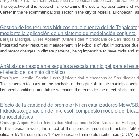
Arroyo González, Damaris Guadalupe
(
Universidad Michoacana de San Nicol
The objective of this research is to examine the social representations of 
Center in the telecommunications sector in the city of Morelia, Michoacán, as 
Gestión de los recursos hídricos en la cuenca del río Tepalcat
mediante la aplicación de un sistema de modelación conjunta
Barajas Madrigal, Ulises Absalom
(
Universidad Michoacana de San Nicolas d
Integrated water resources management in Mexico is of vital importance due 
and recent changes in climate patterns, being imperative to have tools and st
Análisis de riesgo ante sequías a escala municipal para el e
el efecto del cambio climático
Rodríguez Heredia, Sandra Lizeth
(
Universidad Michoacana de San Nicolas d
This research focuses on the analysis of drought risk at the municipal scale
historical conditions and future scenarios that consider the effect of climate c
Efecto de la cantidad de promotor Ni en catalizadores MoW/S
hidrodesoxigenación de m-cresol, compuesto modelo del bioac
lignocelulósica
Camargo Alejos, Élida
(
Universidad Michoacana de San Nicolas de Hidalgo
,
In this research work, the effect of the promoter amount in trimetallic N
silica SBA-15, using trans-1,2-cyclohexanediaminetetraacetic acid (CDTA) as 