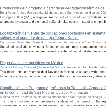
Producción de hidrógeno a partir de la degradación térmica de 
Béjar Vega, Andrés
(
Universidad Michoacana de San Nicolas de Hidalgo
,
202
Hydrogen sulfide (H₂S), a large-volume byproduct of fossil fuel hydrodesulfur
to produce hydrogen and elemental sulfur simultaneously, instead of simply be
Localización de fuentes de oscilaciones sostenidas en sistema
splines y el operador de energía Teager-Kaiser
Domínguez Navarrete, Reynaldo
(
Universidad Michoacana de San Nicolas de
Sustained oscillations, whether forced or natural, may compromise the ope
systems. Forced oscillations are caused by external periodic disturbances, s
Dispositivos necropolíticos en México
Zacarías Correa, Cristóbal
(
Universidad Michoacana de San Nicolas de Hidal
This thesis, entitled Necropolitical Devices in Mexico, is situated within the
to critically analyze the power mechanisms that, in the contemporary Mexican
Contribución del Programa AgroSano a la Transición Agroecoló
en la comunidad de San Nicolás Obispo, Michoacán
Medina Pérez, Yadira
(
Universidad Michoacana de San Nicolas de Hidalgo
,
2
This thesis provides a comprehensive analysis of the impact of the A
Government of the State of Michoacán, on the transition from convention