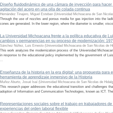
Diseño fluidodinámico de una cámara de inyección para hacer 
agitación del acero en una olla de colada continua
Hernández Tinajero, Miguel Esteban
(
Universidad Michoacana de San Nicola
Through the use of nozzles and porous media for gas injection into the ladle
cones are generated. In the lower region, where the diameter is smaller, visc
La Universidad Michoacana frente a la política educativa de Lui
cambios y permanencias en su proceso de modernización: 19
Sánchez Núñez, Luis Ernesto
(
Universidad Michoacana de San Nicolas de H
This work analyzes the modernization process of the Universidad Michoac
in response to the educational policy implemented by the government of Lu
...
Enseñanza de la historia en la era digital: una propuesta para 
herramienta de aprendizaje inmersivo de la Historia
Muñoz Aburto, Josué Isaí
(
Universidad Michoacana de San Nicolas de Hidal
This research paper addresses the educational transition and challenges th
adoption of Information and Communication Technologies, known as ICT. The ce
Representaciones sociales sobre el trabajo en trabajadores de 
experiencias del orden laboral flexible