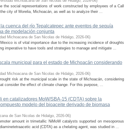
versidad Michoacana de San Nicolas de Hidalgo
,
2026-06
)
ne the social representations of work constructed by employees of a Call
he city of Morelia, Michoacán, as well as to analyze their ...
 la cuenca del río Tepalcatepec ante eventos de sequía
ema de modelación conjunta
idad Michoacana de San Nicolas de Hidalgo
,
2026-06
)
exico is of vital importance due to the increasing incidence of droughts
ng imperative to have tools and strategies to manage and mitigate ...
escala municipal para el estado de Michoacán considerando
idad Michoacana de San Nicolas de Hidalgo
,
2026-06
)
rought risk at the municipal scale in the state of Michoacán, considering
hat consider the effect of climate change. For this purpose, ...
 Ni en catalizadores MoW/SBA-15 (CDTA) sobre la
compuesto modelo del bioaceite derivado de biomasa
cana de San Nicolas de Hidalgo
,
2026-06
)
promoter amount in trimetallic NiMoW catalysts supported on mesoporous
iaminetetraacetic acid (CDTA) as a chelating agent, was studied in ...