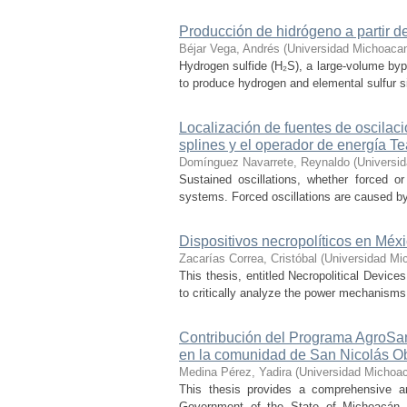
Producción de hidrógeno a partir de
Béjar Vega, Andrés
(
Universidad Michoacan
Hydrogen sulfide (H₂S), a large-volume bypr
to produce hydrogen and elemental sulfur si
Localización de fuentes de oscilac
splines y el operador de energía T
Domínguez Navarrete, Reynaldo
(
Universi
Sustained oscillations, whether forced or
systems. Forced oscillations are caused by
Dispositivos necropolíticos en Méx
Zacarías Correa, Cristóbal
(
Universidad Mi
This thesis, entitled Necropolitical Device
to critically analyze the power mechanisms
Contribución del Programa AgroSan
en la comunidad de San Nicolás O
Medina Pérez, Yadira
(
Universidad Michoac
This thesis provides a comprehensive a
Government of the State of Michoacán, o