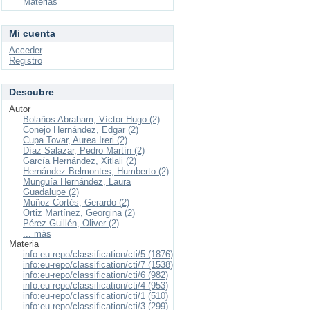
Materias
Mi cuenta
Acceder
Registro
Descubre
Autor
Bolaños Abraham, Víctor Hugo (2)
Conejo Hernández, Edgar (2)
Cupa Tovar, Aurea Ireri (2)
Díaz Salazar, Pedro Martín (2)
García Hernández, Xitlali (2)
Hernández Belmontes, Humberto (2)
Munguía Hernández, Laura
Guadalupe (2)
Muñoz Cortés, Gerardo (2)
Ortiz Martínez, Georgina (2)
Pérez Guillén, Oliver (2)
... más
Materia
info:eu-repo/classification/cti/5 (1876)
info:eu-repo/classification/cti/7 (1538)
info:eu-repo/classification/cti/6 (982)
info:eu-repo/classification/cti/4 (953)
info:eu-repo/classification/cti/1 (510)
info:eu-repo/classification/cti/3 (299)