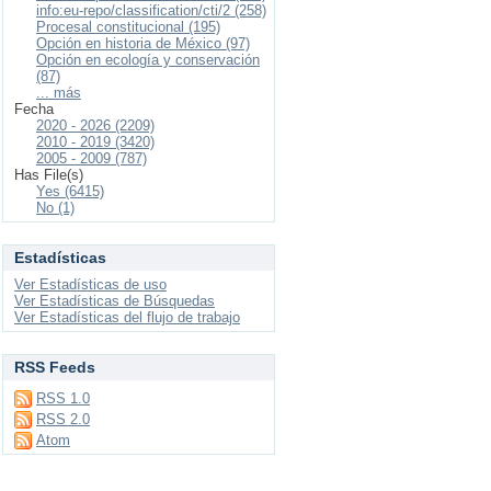
info:eu-repo/classification/cti/2 (258)
Procesal constitucional (195)
Opción en historia de México (97)
Opción en ecología y conservación
(87)
... más
Fecha
2020 - 2026 (2209)
2010 - 2019 (3420)
2005 - 2009 (787)
Has File(s)
Yes (6415)
No (1)
Estadísticas
Ver Estadísticas de uso
Ver Estadísticas de Búsquedas
Ver Estadísticas del flujo de trabajo
RSS Feeds
RSS 1.0
RSS 2.0
Atom