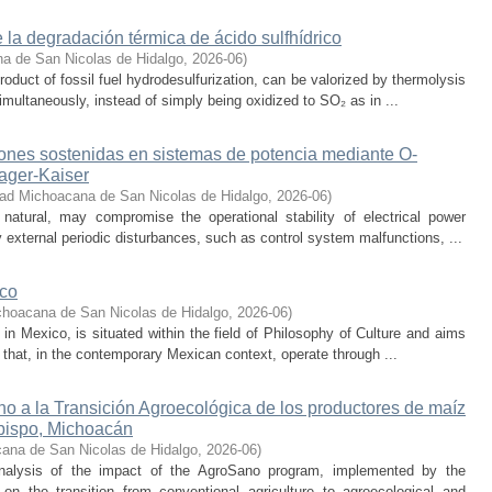
 la degradación térmica de ácido sulfhídrico
a de San Nicolas de Hidalgo
,
2026-06
)
oduct of fossil fuel hydrodesulfurization, can be valorized by thermolysis
multaneously, instead of simply being oxidized to SO₂ as in ...
iones sostenidas en sistemas de potencia mediante O-
eager-Kaiser
dad Michoacana de San Nicolas de Hidalgo
,
2026-06
)
 natural, may compromise the operational stability of electrical power
 external periodic disturbances, such as control system malfunctions, ...
ico
choacana de San Nicolas de Hidalgo
,
2026-06
)
s in Mexico, is situated within the field of Philosophy of Culture and aims
 that, in the contemporary Mexican context, operate through ...
o a la Transición Agroecológica de los productores de maíz
bispo, Michoacán
ana de San Nicolas de Hidalgo
,
2026-06
)
nalysis of the impact of the AgroSano program, implemented by the
n the transition from conventional agriculture to agroecological and