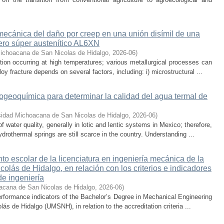
 mecánica del daño por creep en una unión disímil de una
ero súper austenítico AL6XN
ichoacana de San Nicolas de Hidalgo
,
2026-06
)
ion occurring at high temperatures; various metallurgical processes can
oy fracture depends on several factors, including: i) microstructural ...
rogeoquímica para determinar la calidad del agua termal de
sidad Michoacana de San Nicolas de Hidalgo
,
2026-06
)
water quality, generally in lotic and lentic systems in Mexico; therefore,
drothermal springs are still scarce in the country. Understanding ...
nto escolar de la licenciatura en ingeniería mecánica de la
lás de Hidalgo, en relación con los criterios e indicadores
de ingeniería
acana de San Nicolas de Hidalgo
,
2026-06
)
rformance indicators of the Bachelor’s Degree in Mechanical Engineering
s de Hidalgo (UMSNH), in relation to the accreditation criteria ...