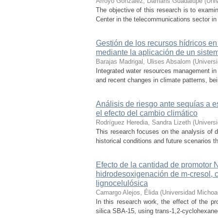
Arroyo González, Damaris Guadalupe
(
Uni
The objective of this research is to exami
Center in the telecommunications sector in t
Gestión de los recursos hídricos en
mediante la aplicación de un sist
Barajas Madrigal, Ulises Absalom
(
Univers
Integrated water resources management in M
and recent changes in climate patterns, bei
Análisis de riesgo ante sequías a 
el efecto del cambio climático
Rodríguez Heredia, Sandra Lizeth
(
Univers
This research focuses on the analysis of d
historical conditions and future scenarios t
Efecto de la cantidad de promotor
hidrodesoxigenación de m-cresol, 
lignocelulósica
Camargo Alejos, Élida
(
Universidad Michoa
In this research work, the effect of the 
silica SBA-15, using trans-1,2-cyclohexaned