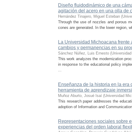
Diseño fluidodinámico de una cámar
agitación del acero en una olla de 
Hernández Tinajero, Miguel Esteban
(
Unive
Through the use of nozzles and porous media
cones are generated. In the lower region, w
La Universidad Michoacana frente a 
cambios y permanencias en su pro
Sánchez Núñez, Luis Ernesto
(
Universidad
This work analyzes the modernization pro
in response to the educational policy imp
...
Enseñanza de la historia en la era 
herramienta de aprendizaje inmersi
Muñoz Aburto, Josué Isaí
(
Universidad Mic
This research paper addresses the educatio
adoption of Information and Communication 
Representaciones sociales sobre el 
experiencias del orden laboral flexi