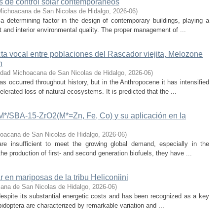
os de control solar contemporáneos
Michoacana de San Nicolas de Hidalgo
,
2026-06
)
 a determining factor in the design of contemporary buildings, playing a
 and interior environmental quality. The proper management of ...
cta vocal entre poblaciones del Rascador viejita, Melozone
n
idad Michoacana de San Nicolas de Hidalgo
,
2026-06
)
s occurred throughout history, but in the Anthropocene it has intensified
lerated loss of natural ecosystems. It is predicted that the ...
-M*/SBA-15-ZrO2(M*=Zn, Fe, Co) y su aplicación en la
oacana de San Nicolas de Hidalgo
,
2026-06
)
 are insufficient to meet the growing global demand, especially in the
he production of first- and second generation biofuels, they have ...
r en mariposas de la tribu Heliconiini
ana de San Nicolas de Hidalgo
,
2026-06
)
t despite its substantial energetic costs and has been recognized as a key
pidoptera are characterized by remarkable variation and ...