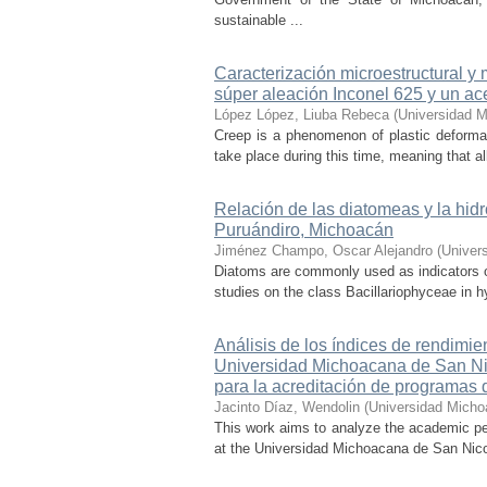
sustainable ...
Caracterización microestructural y
súper aleación Inconel 625 y un ac
López López, Liuba Rebeca
(
Universidad M
Creep is a phenomenon of plastic deformat
take place during this time, meaning that all
Relación de las diatomeas y la hid
Puruándiro, Michoacán
Jiménez Champo, Oscar Alejandro
(
Univer
Diatoms are commonly used as indicators of 
studies on the class Bacillariophyceae in hy
Análisis de los índices de rendimie
Universidad Michoacana de San Nico
para la acreditación de programas 
Jacinto Díaz, Wendolin
(
Universidad Micho
This work aims to analyze the academic pe
at the Universidad Michoacana de San Nicolá