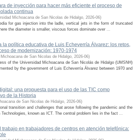
a de inyección para hacer más eficiente el proceso de
colada continua
rsidad Michoacana de San Nicolas de Hidalgo
,
2026-06
)
 for gas injection into the ladle, vertical jets in the form of truncated
here the diameter is smaller, viscous forces dominate over ...
la política educativa de Luis Echeverría Álvarez: los retos,
ceso de modernización: 1970-1974
 Michoacana de San Nicolas de Hidalgo
,
2026-06
)
cess of the Universidad Michoacana de San Nicolás de Hidalgo (UMSNH)
lemented by the government of Luis Echeverría Álvarez between 1970 and
digital: una propuesta para el uso de las TIC como
vo de la Historia
hoacana de San Nicolas de Hidalgo
,
2026-06
)
nal transition and challenges that arose following the pandemic and the
Technologies, known as ICT. The central problem lies in the fact ...
trabajo en trabajadores de centros en atención telefónica:
ble