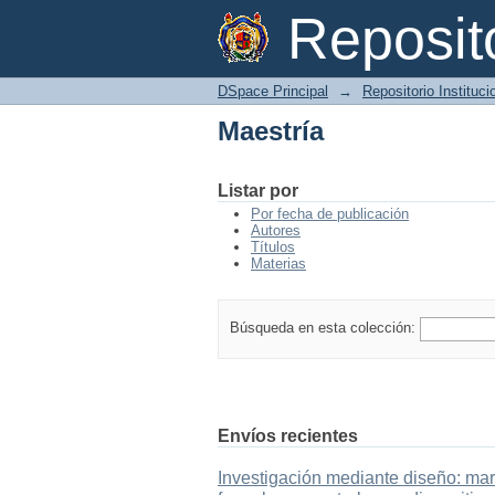
Maestría
Reposi
DSpace Principal
→
Repositorio Instituc
Maestría
Listar por
Por fecha de publicación
Autores
Títulos
Materias
Búsqueda en esta colección:
Envíos recientes
Investigación mediante diseño: mar