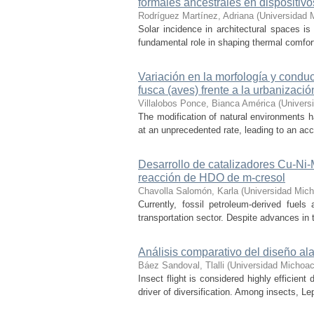
formales ancestrales en dispositiv
Rodríguez Martínez, Adriana
(
Universidad 
Solar incidence in architectural spaces is
fundamental role in shaping thermal comfort
Variación en la morfología y condu
fusca (aves) frente a la urbanizació
Villalobos Ponce, Bianca América
(
Univers
The modification of natural environments ha
at an unprecedented rate, leading to an acce
Desarrollo de catalizadores Cu-Ni
reacción de HDO de m-cresol
Chavolla Salomón, Karla
(
Universidad Mich
Currently, fossil petroleum-derived fuels
transportation sector. Despite advances in t
Análisis comparativo del diseño ala
Báez Sandoval, Tlalli
(
Universidad Michoac
Insect flight is considered highly efficien
driver of diversification. Among insects, Le