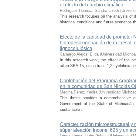
el efecto del cambio climático
Rodríguez Heredia, Sandra Lizeth
(
Univers
This research focuses on the analysis of d
historical conditions and future scenarios t
Efecto de la cantidad de promotor
hidrodesoxigenación de m-cresol, 
lignocelulósica
Camargo Alejos, Élida
(
Universidad Michoa
In this research work, the effect of the 
silica SBA-15, using trans-1,2-cyclohexaned
Contribución del Programa AgroSan
en la comunidad de San Nicolás O
Medina Pérez, Yadira
(
Universidad Michoac
This thesis provides a comprehensive a
Government of the State of Michoacán, o
sustainable ...
Caracterización microestructural y
súper aleación Inconel 625 y un ac
López López, Liuba Rebeca
(
Universidad M