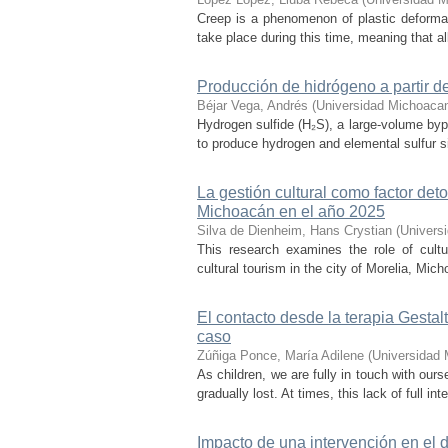
Creep is a phenomenon of plastic deformat
take place during this time, meaning that all
Producción de hidrógeno a partir de
Béjar Vega, Andrés
(
Universidad Michoacan
Hydrogen sulfide (H₂S), a large-volume bypr
to produce hydrogen and elemental sulfur si
La gestión cultural como factor det
Michoacán en el año 2025
Silva de Dienheim, Hans Crystian
(
Univers
This research examines the role of cultu
cultural tourism in the city of Morelia, Mic
El contacto desde la terapia Gesta
caso
Zúñiga Ponce, María Adilene
(
Universidad 
As children, we are fully in touch with our
gradually lost. At times, this lack of full in
Impacto de una intervención en el