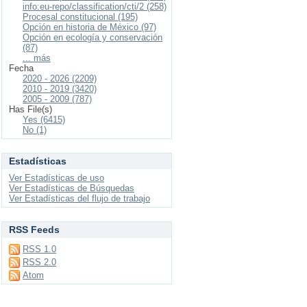
info:eu-repo/classification/cti/2 (258)
Procesal constitucional (195)
Opción en historia de México (97)
Opción en ecología y conservación
(87)
... más
Fecha
2020 - 2026 (2209)
2010 - 2019 (3420)
2005 - 2009 (787)
Has File(s)
Yes (6415)
No (1)
Estadísticas
Ver Estadísticas de uso
Ver Estadísticas de Búsquedas
Ver Estadísticas del flujo de trabajo
RSS Feeds
RSS 1.0
RSS 2.0
Atom