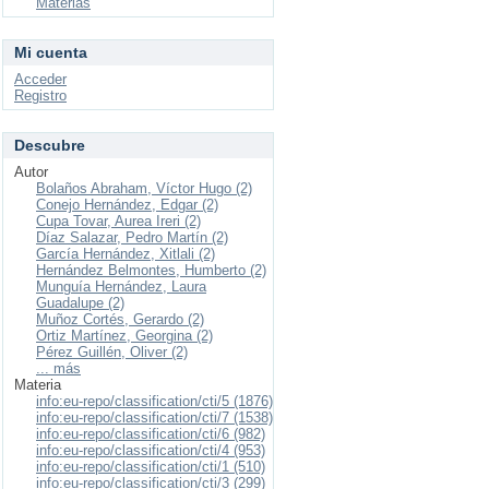
Materias
Mi cuenta
Acceder
Registro
Descubre
Autor
Bolaños Abraham, Víctor Hugo (2)
Conejo Hernández, Edgar (2)
Cupa Tovar, Aurea Ireri (2)
Díaz Salazar, Pedro Martín (2)
García Hernández, Xitlali (2)
Hernández Belmontes, Humberto (2)
Munguía Hernández, Laura
Guadalupe (2)
Muñoz Cortés, Gerardo (2)
Ortiz Martínez, Georgina (2)
Pérez Guillén, Oliver (2)
... más
Materia
info:eu-repo/classification/cti/5 (1876)
info:eu-repo/classification/cti/7 (1538)
info:eu-repo/classification/cti/6 (982)
info:eu-repo/classification/cti/4 (953)
info:eu-repo/classification/cti/1 (510)
info:eu-repo/classification/cti/3 (299)