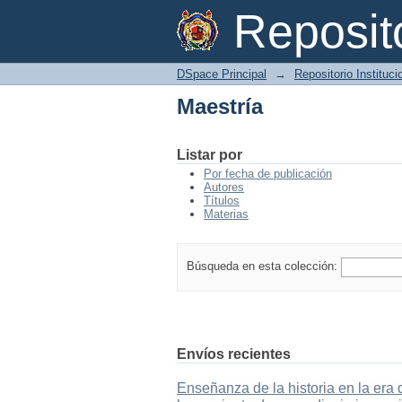
Maestría
Reposi
DSpace Principal
→
Repositorio Instituc
Maestría
Listar por
Por fecha de publicación
Autores
Títulos
Materias
Búsqueda en esta colección:
Envíos recientes
Enseñanza de la historia en la era 