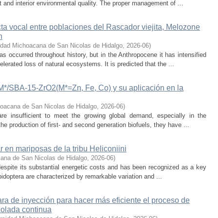
 and interior environmental quality. The proper management of ...
cta vocal entre poblaciones del Rascador viejita, Melozone
n
idad Michoacana de San Nicolas de Hidalgo
,
2026-06
)
s occurred throughout history, but in the Anthropocene it has intensified
lerated loss of natural ecosystems. It is predicted that the ...
-M*/SBA-15-ZrO2(M*=Zn, Fe, Co) y su aplicación en la
oacana de San Nicolas de Hidalgo
,
2026-06
)
 are insufficient to meet the growing global demand, especially in the
he production of first- and second generation biofuels, they have ...
r en mariposas de la tribu Heliconiini
ana de San Nicolas de Hidalgo
,
2026-06
)
t despite its substantial energetic costs and has been recognized as a key
pidoptera are characterized by remarkable variation and ...
a de inyección para hacer más eficiente el proceso de
colada continua