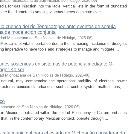
rsidad Michoacana de San Nicolas de Hidalgo
,
2026-06
)
 for gas injection into the ladle, vertical jets in the form of truncated
here the diameter is smaller, viscous forces dominate over ...
 la cuenca del río Tepalcatepec ante eventos de sequía
ema de modelación conjunta
idad Michoacana de San Nicolas de Hidalgo
,
2026-06
)
exico is of vital importance due to the increasing incidence of droughts
ng imperative to have tools and strategies to manage and mitigate ...
iones sostenidas en sistemas de potencia mediante O-
eager-Kaiser
dad Michoacana de San Nicolas de Hidalgo
,
2026-06
)
 natural, may compromise the operational stability of electrical power
 external periodic disturbances, such as control system malfunctions, ...
ico
choacana de San Nicolas de Hidalgo
,
2026-06
)
s in Mexico, is situated within the field of Philosophy of Culture and aims
 that, in the contemporary Mexican context, operate through ...
escala municipal para el estado de Michoacán considerando