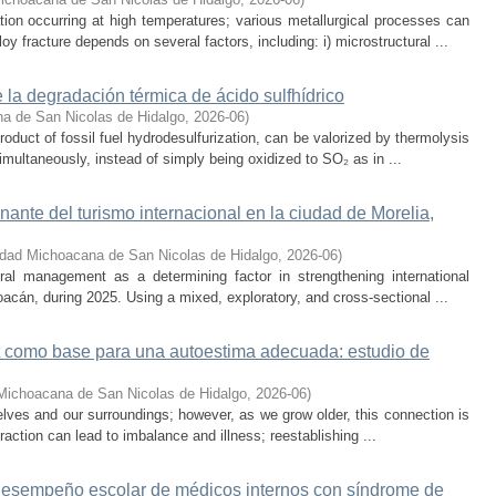
ion occurring at high temperatures; various metallurgical processes can
oy fracture depends on several factors, including: i) microstructural ...
 la degradación térmica de ácido sulfhídrico
a de San Nicolas de Hidalgo
,
2026-06
)
oduct of fossil fuel hydrodesulfurization, can be valorized by thermolysis
multaneously, instead of simply being oxidized to SO₂ as in ...
onante del turismo internacional en la ciudad de Morelia,
idad Michoacana de San Nicolas de Hidalgo
,
2026-06
)
ral management as a determining factor in strengthening international
hoacán, during 2025. Using a mixed, exploratory, and cross-sectional ...
lt como base para una autoestima adecuada: estudio de
Michoacana de San Nicolas de Hidalgo
,
2026-06
)
selves and our surroundings; however, as we grow older, this connection is
teraction can lead to imbalance and illness; reestablishing ...
 desempeño escolar de médicos internos con síndrome de