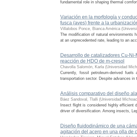
fundamental role in shaping thermal comfort
Variación en la morfología y condu
fusca (aves) frente a la urbanizació
Villalobos Ponce, Bianca América
(
Univers
The modification of natural environments ha
at an unprecedented rate, leading to an acce
Desarrollo de catalizadores Cu-Ni
reacción de HDO de m-cresol
Chavolla Salomón, Karla
(
Universidad Mich
Currently, fossil petroleum-derived fuels
transportation sector. Despite advances in t
Análisis comparativo del diseño ala
Báez Sandoval, Tlalli
(
Universidad Michoac
Insect flight is considered highly efficien
driver of diversification. Among insects, Le
Diseño fluidodinámico de una cámar
agitación del acero en una olla de 