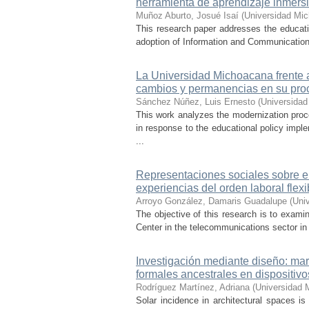
herramienta de aprendizaje inmersi
Muñoz Aburto, Josué Isaí
(
Universidad Mic
This research paper addresses the educatio
adoption of Information and Communication 
La Universidad Michoacana frente a 
cambios y permanencias en su pro
Sánchez Núñez, Luis Ernesto
(
Universidad
This work analyzes the modernization pro
in response to the educational policy imp
...
Representaciones sociales sobre el 
experiencias del orden laboral flexi
Arroyo González, Damaris Guadalupe
(
Uni
The objective of this research is to exami
Center in the telecommunications sector in t
Investigación mediante diseño: mar
formales ancestrales en dispositiv
Rodríguez Martínez, Adriana
(
Universidad 
Solar incidence in architectural spaces is