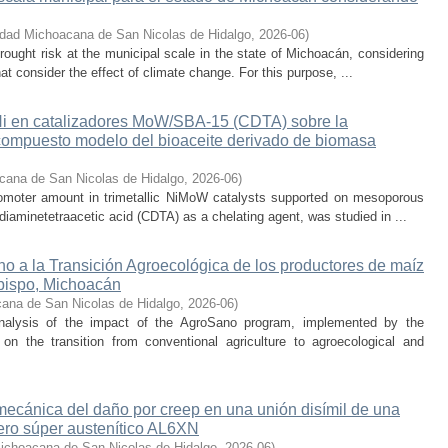
idad Michoacana de San Nicolas de Hidalgo
,
2026-06
)
rought risk at the municipal scale in the state of Michoacán, considering
hat consider the effect of climate change. For this purpose, ...
 Ni en catalizadores MoW/SBA-15 (CDTA) sobre la
compuesto modelo del bioaceite derivado de biomasa
cana de San Nicolas de Hidalgo
,
2026-06
)
promoter amount in trimetallic NiMoW catalysts supported on mesoporous
iaminetetraacetic acid (CDTA) as a chelating agent, was studied in ...
o a la Transición Agroecológica de los productores de maíz
bispo, Michoacán
ana de San Nicolas de Hidalgo
,
2026-06
)
nalysis of the impact of the AgroSano program, implemented by the
n the transition from conventional agriculture to agroecological and
 mecánica del daño por creep en una unión disímil de una
ero súper austenítico AL6XN
ichoacana de San Nicolas de Hidalgo
,
2026-06
)