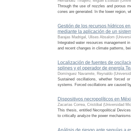
Hernández Tinajero, Miguel Esteban
(
Unive
Through the use of nozzles and porous media
cones are generated. In the lower region, w
Gestión de los recursos hídricos en
mediante la aplicación de un sist
Barajas Madrigal, Ulises Absalom
(
Univers
Integrated water resources management in M
and recent changes in climate patterns, bei
Localización de fuentes de oscilac
splines y el operador de energía T
Domínguez Navarrete, Reynaldo
(
Universi
Sustained oscillations, whether forced or
systems. Forced oscillations are caused by
Dispositivos necropolíticos en Méx
Zacarías Correa, Cristóbal
(
Universidad Mi
This thesis, entitled Necropolitical Device
to critically analyze the power mechanisms
Análisis de riesgo ante sequías a 