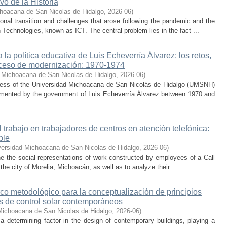
vo de la Historia
hoacana de San Nicolas de Hidalgo
,
2026-06
)
nal transition and challenges that arose following the pandemic and the
Technologies, known as ICT. The central problem lies in the fact ...
la política educativa de Luis Echeverría Álvarez: los retos,
ceso de modernización: 1970-1974
 Michoacana de San Nicolas de Hidalgo
,
2026-06
)
cess of the Universidad Michoacana de San Nicolás de Hidalgo (UMSNH)
lemented by the government of Luis Echeverría Álvarez between 1970 and
trabajo en trabajadores de centros en atención telefónica:
ble
versidad Michoacana de San Nicolas de Hidalgo
,
2026-06
)
ne the social representations of work constructed by employees of a Call
he city of Morelia, Michoacán, as well as to analyze their ...
co metodológico para la conceptualización de principios
os de control solar contemporáneos
Michoacana de San Nicolas de Hidalgo
,
2026-06
)
 a determining factor in the design of contemporary buildings, playing a