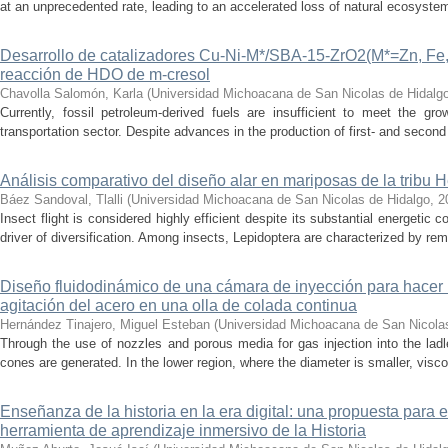
at an unprecedented rate, leading to an accelerated loss of natural ecosystems.
Desarrollo de catalizadores Cu-Ni-M*/SBA-15-ZrO2(M*=Zn, Fe, 
reacción de HDO de m-cresol
Chavolla Salomón, Karla
(
Universidad Michoacana de San Nicolas de Hidalg
Currently, fossil petroleum-derived fuels are insufficient to meet the gr
transportation sector. Despite advances in the production of first- and second 
Análisis comparativo del diseño alar en mariposas de la tribu He
Báez Sandoval, Tlalli
(
Universidad Michoacana de San Nicolas de Hidalgo
,
2
Insect flight is considered highly efficient despite its substantial energeti
driver of diversification. Among insects, Lepidoptera are characterized by rema
Diseño fluidodinámico de una cámara de inyección para hacer 
agitación del acero en una olla de colada continua
Hernández Tinajero, Miguel Esteban
(
Universidad Michoacana de San Nicola
Through the use of nozzles and porous media for gas injection into the ladle
cones are generated. In the lower region, where the diameter is smaller, visc
Enseñanza de la historia en la era digital: una propuesta para 
herramienta de aprendizaje inmersivo de la Historia