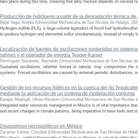
take place during this time, meaning that alloy fracture depends on several fact
Producción de hidrógeno a partir de la degradación térmica de 
Béjar Vega, Andrés
(
Universidad Michoacana de San Nicolas de Hidalgo
,
202
Hydrogen sulfide (H₂S), a large-volume byproduct of fossil fuel hydrodesulfur
to produce hydrogen and elemental sulfur simultaneously, instead of simply be
Localización de fuentes de oscilaciones sostenidas en sistema
splines y el operador de energía Teager-Kaiser
Domínguez Navarrete, Reynaldo
(
Universidad Michoacana de San Nicolas de
Sustained oscillations, whether forced or natural, may compromise the ope
systems. Forced oscillations are caused by external periodic disturbances, s
Gestión de los recursos hídricos en la cuenca del río Tepalcat
mediante la aplicación de un sistema de modelación conjunta
Barajas Madrigal, Ulises Absalom
(
Universidad Michoacana de San Nicolas d
Integrated water resources management in Mexico is of vital importance due 
and recent changes in climate patterns, being imperative to have tools and st
Dispositivos necropolíticos en México
Zacarías Correa, Cristóbal
(
Universidad Michoacana de San Nicolas de Hidal
This thesis, entitled Necropolitical Devices in Mexico, is situated within the