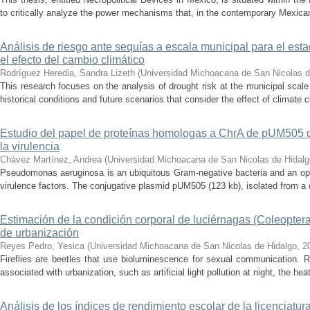
to critically analyze the power mechanisms that, in the contemporary Mexican
Análisis de riesgo ante sequías a escala municipal para el e
el efecto del cambio climático
Rodríguez Heredia, Sandra Lizeth
(
Universidad Michoacana de San Nicolas d
This research focuses on the analysis of drought risk at the municipal scale
historical conditions and future scenarios that consider the effect of climate c
Estudio del papel de proteínas homologas a ChrA de pUM505
la virulencia
Chávez Martínez, Andrea
(
Universidad Michoacana de San Nicolas de Hidalg
Pseudomonas aeruginosa is an ubiquitous Gram-negative bacteria and an op
virulence factors. The conjugative plasmid pUM505 (123 kb), isolated from a cli
Estimación de la condición corporal de luciérnagas (Coleopter
de urbanización
Reyes Pedro, Yesica
(
Universidad Michoacana de San Nicolas de Hidalgo
,
2
Fireflies are beetles that use bioluminescence for sexual communication. 
associated with urbanization, such as artificial light pollution at night, the heat
Análisis de los índices de rendimiento escolar de la licenciatu