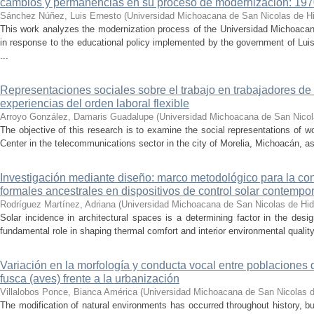
cambios y permanencias en su proceso de modernización: 19
Sánchez Núñez, Luis Ernesto
(
Universidad Michoacana de San Nicolas de H
This work analyzes the modernization process of the Universidad Michoac
in response to the educational policy implemented by the government of Lu
...
Representaciones sociales sobre el trabajo en trabajadores de 
experiencias del orden laboral flexible
Arroyo González, Damaris Guadalupe
(
Universidad Michoacana de San Nicol
The objective of this research is to examine the social representations of 
Center in the telecommunications sector in the city of Morelia, Michoacán, as 
Investigación mediante diseño: marco metodológico para la con
formales ancestrales en dispositivos de control solar contemp
Rodríguez Martínez, Adriana
(
Universidad Michoacana de San Nicolas de Hid
Solar incidence in architectural spaces is a determining factor in the desi
fundamental role in shaping thermal comfort and interior environmental qualit
Variación en la morfología y conducta vocal entre poblaciones 
fusca (aves) frente a la urbanización
Villalobos Ponce, Bianca América
(
Universidad Michoacana de San Nicolas d
The modification of natural environments has occurred throughout history, bu