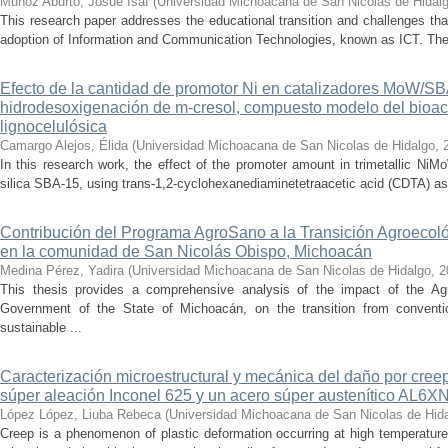
Muñoz Aburto, Josué Isaí
(
Universidad Michoacana de San Nicolas de Hidal
This research paper addresses the educational transition and challenges th
adoption of Information and Communication Technologies, known as ICT. The ce
Efecto de la cantidad de promotor Ni en catalizadores MoW/S
hidrodesoxigenación de m-cresol, compuesto modelo del bioac
lignocelulósica
Camargo Alejos, Élida
(
Universidad Michoacana de San Nicolas de Hidalgo
,
In this research work, the effect of the promoter amount in trimetallic N
silica SBA-15, using trans-1,2-cyclohexanediaminetetraacetic acid (CDTA) as 
Contribución del Programa AgroSano a la Transición Agroecoló
en la comunidad de San Nicolás Obispo, Michoacán
Medina Pérez, Yadira
(
Universidad Michoacana de San Nicolas de Hidalgo
,
2
This thesis provides a comprehensive analysis of the impact of the A
Government of the State of Michoacán, on the transition from convention
sustainable ...
Caracterización microestructural y mecánica del daño por cree
súper aleación Inconel 625 y un acero súper austenítico AL6X
López López, Liuba Rebeca
(
Universidad Michoacana de San Nicolas de Hid
Creep is a phenomenon of plastic deformation occurring at high temperature