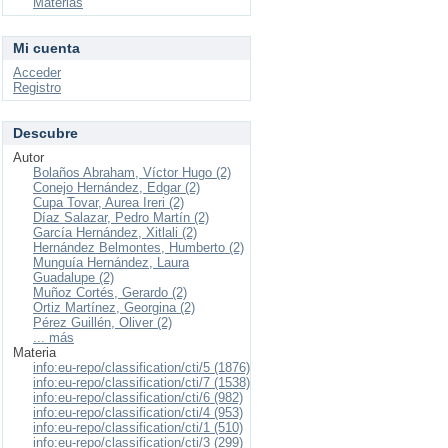
Materias
Mi cuenta
Acceder
Registro
Descubre
Autor
Bolaños Abraham, Víctor Hugo (2)
Conejo Hernández, Edgar (2)
Cupa Tovar, Aurea Ireri (2)
Díaz Salazar, Pedro Martín (2)
García Hernández, Xitlali (2)
Hernández Belmontes, Humberto (2)
Munguía Hernández, Laura
Guadalupe (2)
Muñoz Cortés, Gerardo (2)
Ortiz Martínez, Georgina (2)
Pérez Guillén, Oliver (2)
... más
Materia
info:eu-repo/classification/cti/5 (1876)
info:eu-repo/classification/cti/7 (1538)
info:eu-repo/classification/cti/6 (982)
info:eu-repo/classification/cti/4 (953)
info:eu-repo/classification/cti/1 (510)
info:eu-repo/classification/cti/3 (299)