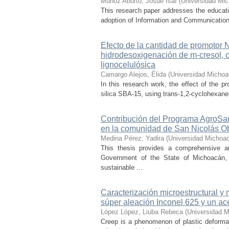
Muñoz Aburto, Josué Isaí
(
Universidad Mic
This research paper addresses the educatio
adoption of Information and Communication 
Efecto de la cantidad de promotor
hidrodesoxigenación de m-cresol, 
lignocelulósica
Camargo Alejos, Élida
(
Universidad Michoa
In this research work, the effect of the 
silica SBA-15, using trans-1,2-cyclohexaned
Contribución del Programa AgroSan
en la comunidad de San Nicolás O
Medina Pérez, Yadira
(
Universidad Michoac
This thesis provides a comprehensive a
Government of the State of Michoacán, o
sustainable ...
Caracterización microestructural y
súper aleación Inconel 625 y un ac
López López, Liuba Rebeca
(
Universidad M
Creep is a phenomenon of plastic deformat