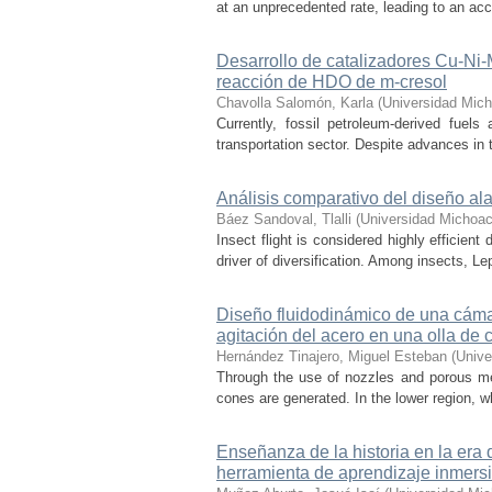
at an unprecedented rate, leading to an acce
Desarrollo de catalizadores Cu-Ni
reacción de HDO de m-cresol
Chavolla Salomón, Karla
(
Universidad Mich
Currently, fossil petroleum-derived fuels
transportation sector. Despite advances in t
Análisis comparativo del diseño ala
Báez Sandoval, Tlalli
(
Universidad Michoac
Insect flight is considered highly efficien
driver of diversification. Among insects, Le
Diseño fluidodinámico de una cámar
agitación del acero en una olla de 
Hernández Tinajero, Miguel Esteban
(
Unive
Through the use of nozzles and porous media
cones are generated. In the lower region, w
Enseñanza de la historia en la era 
herramienta de aprendizaje inmersi