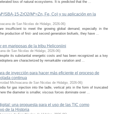
lerated loss of natural ecosystems. It is predicted that the ...
-M*/SBA-15-ZrO2(M*=Zn, Fe, Co) y su aplicación en la
oacana de San Nicolas de Hidalgo
,
2026-06
)
 are insufficient to meet the growing global demand, especially in the
he production of first- and second generation biofuels, they have ...
r en mariposas de la tribu Heliconiini
ana de San Nicolas de Hidalgo
,
2026-06
)
t despite its substantial energetic costs and has been recognized as a key
pidoptera are characterized by remarkable variation and ...
a de inyección para hacer más eficiente el proceso de
colada continua
rsidad Michoacana de San Nicolas de Hidalgo
,
2026-06
)
 for gas injection into the ladle, vertical jets in the form of truncated
here the diameter is smaller, viscous forces dominate over ...
digital: una propuesta para el uso de las TIC como
vo de la Historia