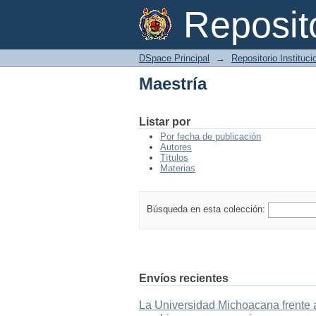
Maestría
Reposi
DSpace Principal
→
Repositorio Instituc
Maestría
Listar por
Por fecha de publicación
Autores
Títulos
Materias
Búsqueda en esta colección:
Envíos recientes
La Universidad Michoacana frente a 