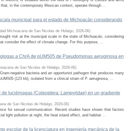
 that, in the contemporary Mexican context, operate through ...
escala municipal para el estado de Michoacán considerando
idad Michoacana de San Nicolas de Hidalgo
,
2026-06
)
rought risk at the municipal scale in the state of Michoacán, considering
hat consider the effect of climate change. For this purpose, ...
omologas a ChrA de pUM505 de Pseudomonas aeruginosa en
hoacana de San Nicolas de Hidalgo
,
2026-06
)
Gram-negative bacteria and an opportunist pathogen that produces many
UM505 (123 kb), isolated from a clinical strain of P. aeruginosa, ...
l de luciérnagas (Coleoptera: Lampyridae) en un gradiente
ana de San Nicolas de Hidalgo
,
2026-06
)
cence for sexual communication. Recent studies have shown that factors
al light pollution at night, the heat island effect, and habitat ...
nto escolar de la licenciatura en ingeniería mecánica de la