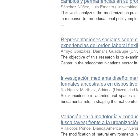
cambios y permanencias en su pro
Sánchez Núñez, Luis Ernesto
(
Universidad
This work analyzes the modernization pro
in response to the educational policy imp
...
Representaciones sociales sobre el 
experiencias del orden laboral flexi
Arroyo González, Damaris Guadalupe
(
Uni
The objective of this research is to exami
Center in the telecommunications sector in t
Investigación mediante diseño: mar
formales ancestrales en dispositiv
Rodríguez Martínez, Adriana
(
Universidad 
Solar incidence in architectural spaces is
fundamental role in shaping thermal comfort
Variación en la morfología y condu
fusca (aves) frente a la urbanizació
Villalobos Ponce, Bianca América
(
Univers
The modification of natural environments ha