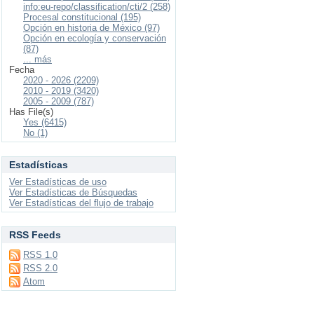
info:eu-repo/classification/cti/2 (258)
Procesal constitucional (195)
Opción en historia de México (97)
Opción en ecología y conservación
(87)
... más
Fecha
2020 - 2026 (2209)
2010 - 2019 (3420)
2005 - 2009 (787)
Has File(s)
Yes (6415)
No (1)
Estadísticas
Ver Estadísticas de uso
Ver Estadísticas de Búsquedas
Ver Estadísticas del flujo de trabajo
RSS Feeds
RSS 1.0
RSS 2.0
Atom