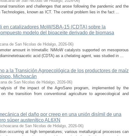
hoacana de San Nicolas de Hidalgo
,
2026-06
)
nal transition and challenges that arose following the pandemic and the
Technologies, known as ICT. The central problem lies in the fact ...
 Ni en catalizadores MoW/SBA-15 (CDTA) sobre la
compuesto modelo del bioaceite derivado de biomasa
cana de San Nicolas de Hidalgo
,
2026-06
)
promoter amount in trimetallic NiMoW catalysts supported on mesoporous
iaminetetraacetic acid (CDTA) as a chelating agent, was studied in ...
o a la Transición Agroecológica de los productores de maíz
bispo, Michoacán
ana de San Nicolas de Hidalgo
,
2026-06
)
nalysis of the impact of the AgroSano program, implemented by the
n the transition from conventional agriculture to agroecological and
 mecánica del daño por creep en una unión disímil de una
ero súper austenítico AL6XN
ichoacana de San Nicolas de Hidalgo
,
2026-06
)
ion occurring at high temperatures; various metallurgical processes can