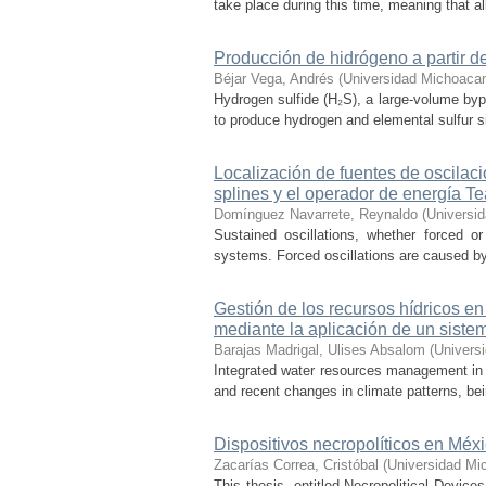
take place during this time, meaning that all
Producción de hidrógeno a partir de
Béjar Vega, Andrés
(
Universidad Michoacan
Hydrogen sulfide (H₂S), a large-volume bypr
to produce hydrogen and elemental sulfur si
Localización de fuentes de oscilac
splines y el operador de energía T
Domínguez Navarrete, Reynaldo
(
Universi
Sustained oscillations, whether forced or
systems. Forced oscillations are caused by
Gestión de los recursos hídricos en
mediante la aplicación de un sist
Barajas Madrigal, Ulises Absalom
(
Univers
Integrated water resources management in M
and recent changes in climate patterns, bei
Dispositivos necropolíticos en Méx
Zacarías Correa, Cristóbal
(
Universidad Mi
This thesis, entitled Necropolitical Device