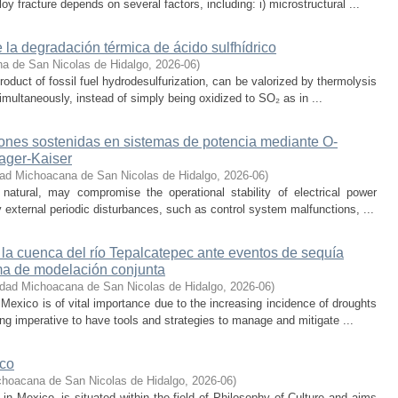
oy fracture depends on several factors, including: i) microstructural ...
 la degradación térmica de ácido sulfhídrico
a de San Nicolas de Hidalgo
,
2026-06
)
oduct of fossil fuel hydrodesulfurization, can be valorized by thermolysis
multaneously, instead of simply being oxidized to SO₂ as in ...
iones sostenidas en sistemas de potencia mediante O-
eager-Kaiser
dad Michoacana de San Nicolas de Hidalgo
,
2026-06
)
 natural, may compromise the operational stability of electrical power
 external periodic disturbances, such as control system malfunctions, ...
 la cuenca del río Tepalcatepec ante eventos de sequía
ema de modelación conjunta
idad Michoacana de San Nicolas de Hidalgo
,
2026-06
)
exico is of vital importance due to the increasing incidence of droughts
ng imperative to have tools and strategies to manage and mitigate ...
ico
choacana de San Nicolas de Hidalgo
,
2026-06
)
s in Mexico, is situated within the field of Philosophy of Culture and aims