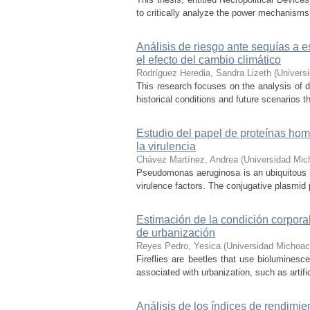
to critically analyze the power mechanisms
Análisis de riesgo ante sequías a 
el efecto del cambio climático
Rodríguez Heredia, Sandra Lizeth
(
Univers
This research focuses on the analysis of d
historical conditions and future scenarios t
Estudio del papel de proteínas h
la virulencia
Chávez Martínez, Andrea
(
Universidad Mic
Pseudomonas aeruginosa is an ubiquitous 
virulence factors. The conjugative plasmid p
Estimación de la condición corpora
de urbanización
Reyes Pedro, Yesica
(
Universidad Michoac
Fireflies are beetles that use biolumines
associated with urbanization, such as artifici
Análisis de los índices de rendimie