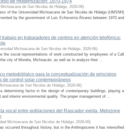
ceso de modernización: 1970-1974
 Michoacana de San Nicolas de Hidalgo
,
2026-06
)
cess of the Universidad Michoacana de San Nicolás de Hidalgo (UMSNH)
lemented by the government of Luis Echeverría Álvarez between 1970 and
trabajo en trabajadores de centros en atención telefónica:
ble
versidad Michoacana de San Nicolas de Hidalgo
,
2026-06
)
ne the social representations of work constructed by employees of a Call
he city of Morelia, Michoacán, as well as to analyze their ...
co metodológico para la conceptualización de principios
os de control solar contemporáneos
Michoacana de San Nicolas de Hidalgo
,
2026-06
)
 a determining factor in the design of contemporary buildings, playing a
 and interior environmental quality. The proper management of ...
cta vocal entre poblaciones del Rascador viejita, Melozone
n
idad Michoacana de San Nicolas de Hidalgo
,
2026-06
)
s occurred throughout history, but in the Anthropocene it has intensified