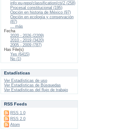
info:eu-repo/classification/cti/2 (258)
Procesal constitucional (195)
Opción en historia de México (97)
Opción en ecología y conservación
(87)
... más
Fecha
2020 - 2026 (2209)
2010 - 2019 (3420)
2005 - 2009 (787)
Has File(s)
Yes (6415)
No (1)
Estadísticas
Ver Estadísticas de uso
Ver Estadísticas de Búsquedas
Ver Estadísticas del flujo de trabajo
RSS Feeds
RSS 1.0
RSS 2.0
Atom