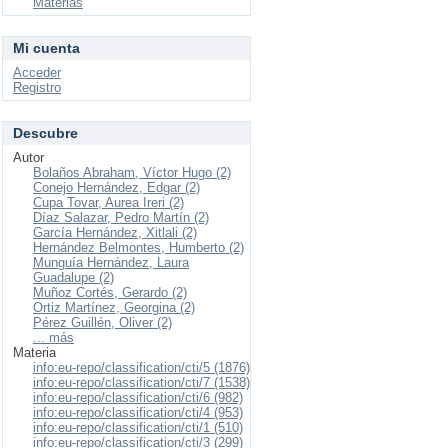
Materias
Mi cuenta
Acceder
Registro
Descubre
Autor
Bolaños Abraham, Víctor Hugo (2)
Conejo Hernández, Edgar (2)
Cupa Tovar, Aurea Ireri (2)
Díaz Salazar, Pedro Martín (2)
García Hernández, Xitlali (2)
Hernández Belmontes, Humberto (2)
Munguía Hernández, Laura
Guadalupe (2)
Muñoz Cortés, Gerardo (2)
Ortiz Martínez, Georgina (2)
Pérez Guillén, Oliver (2)
... más
Materia
info:eu-repo/classification/cti/5 (1876)
info:eu-repo/classification/cti/7 (1538)
info:eu-repo/classification/cti/6 (982)
info:eu-repo/classification/cti/4 (953)
info:eu-repo/classification/cti/1 (510)
info:eu-repo/classification/cti/3 (299)