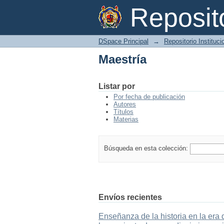
Maestría
Reposi
DSpace Principal
→
Repositorio Instituc
Maestría
Listar por
Por fecha de publicación
Autores
Títulos
Materias
Búsqueda en esta colección:
Envíos recientes
Enseñanza de la historia en la era 