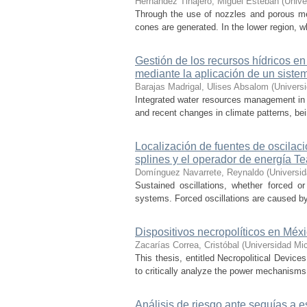
Hernández Tinajero, Miguel Esteban
(
Unive
Through the use of nozzles and porous media
cones are generated. In the lower region, w
Gestión de los recursos hídricos en
mediante la aplicación de un sist
Barajas Madrigal, Ulises Absalom
(
Univers
Integrated water resources management in M
and recent changes in climate patterns, bei
Localización de fuentes de oscilac
splines y el operador de energía T
Domínguez Navarrete, Reynaldo
(
Universi
Sustained oscillations, whether forced or
systems. Forced oscillations are caused by
Dispositivos necropolíticos en Méx
Zacarías Correa, Cristóbal
(
Universidad Mi
This thesis, entitled Necropolitical Device
to critically analyze the power mechanisms
Análisis de riesgo ante sequías a 