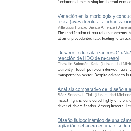
fundamental role in shaping thermal comfort
Variación en la morfología y condu
fusca (aves) frente a la urbanizació
Villalobos Ponce, Bianca América
(
Univers
The modification of natural environments ha
at an unprecedented rate, leading to an acce
Desarrollo de catalizadores Cu-Ni
reacción de HDO de m-cresol
Chavolla Salomón, Karla
(
Universidad Mich
Currently, fossil petroleum-derived fuels
transportation sector. Despite advances in t
Análisis comparativo del diseño ala
Báez Sandoval, Tlalli
(
Universidad Michoac
Insect flight is considered highly efficien
driver of diversification. Among insects, Le
Diseño fluidodinámico de una cámar
agitación del acero en una olla de 