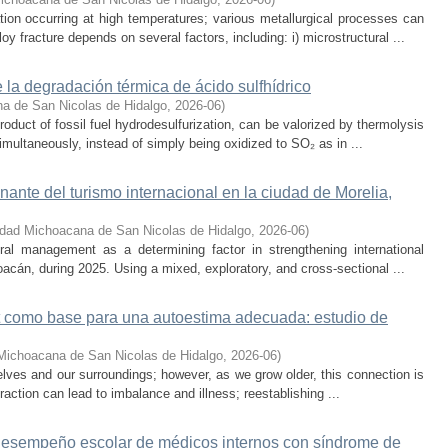
ion occurring at high temperatures; various metallurgical processes can
oy fracture depends on several factors, including: i) microstructural ...
 la degradación térmica de ácido sulfhídrico
a de San Nicolas de Hidalgo
,
2026-06
)
oduct of fossil fuel hydrodesulfurization, can be valorized by thermolysis
multaneously, instead of simply being oxidized to SO₂ as in ...
onante del turismo internacional en la ciudad de Morelia,
idad Michoacana de San Nicolas de Hidalgo
,
2026-06
)
ral management as a determining factor in strengthening international
hoacán, during 2025. Using a mixed, exploratory, and cross-sectional ...
lt como base para una autoestima adecuada: estudio de
Michoacana de San Nicolas de Hidalgo
,
2026-06
)
selves and our surroundings; however, as we grow older, this connection is
teraction can lead to imbalance and illness; reestablishing ...
 desempeño escolar de médicos internos con síndrome de