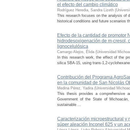
el efecto del cambio climático
Rodríguez Heredia, Sandra Lizeth
(
Univers
This research focuses on the analysis of d
historical conditions and future scenarios t
Efecto de la cantidad de promotor
hidrodesoxigenación de m-cresol, 
lignocelulósica
Camargo Alejos, Élida
(
Universidad Michoa
In this research work, the effect of the 
silica SBA-15, using trans-1,2-cyclohexaned
Contribución del Programa AgroSan
en la comunidad de San Nicolás O
Medina Pérez, Yadira
(
Universidad Michoac
This thesis provides a comprehensive a
Government of the State of Michoacán, o
sustainable ...
Caracterización microestructural y
súper aleación Inconel 625 y un ac
López López, Liuba Rebeca
(
Universidad M