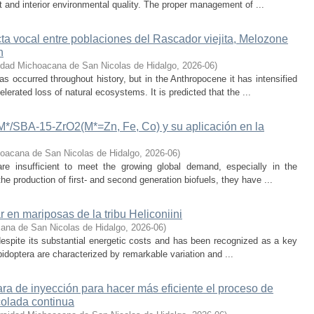
 and interior environmental quality. The proper management of ...
cta vocal entre poblaciones del Rascador viejita, Melozone
n
idad Michoacana de San Nicolas de Hidalgo
,
2026-06
)
s occurred throughout history, but in the Anthropocene it has intensified
lerated loss of natural ecosystems. It is predicted that the ...
-M*/SBA-15-ZrO2(M*=Zn, Fe, Co) y su aplicación en la
oacana de San Nicolas de Hidalgo
,
2026-06
)
 are insufficient to meet the growing global demand, especially in the
he production of first- and second generation biofuels, they have ...
r en mariposas de la tribu Heliconiini
ana de San Nicolas de Hidalgo
,
2026-06
)
t despite its substantial energetic costs and has been recognized as a key
pidoptera are characterized by remarkable variation and ...
a de inyección para hacer más eficiente el proceso de
colada continua