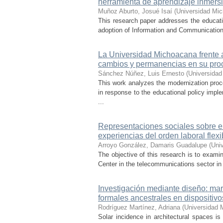
herramienta de aprendizaje inmersi
Muñoz Aburto, Josué Isaí
(
Universidad Mic
This research paper addresses the educatio
adoption of Information and Communication 
La Universidad Michoacana frente a 
cambios y permanencias en su pro
Sánchez Núñez, Luis Ernesto
(
Universidad
This work analyzes the modernization pro
in response to the educational policy imp
...
Representaciones sociales sobre el 
experiencias del orden laboral flexi
Arroyo González, Damaris Guadalupe
(
Uni
The objective of this research is to exami
Center in the telecommunications sector in t
Investigación mediante diseño: mar
formales ancestrales en dispositiv
Rodríguez Martínez, Adriana
(
Universidad 
Solar incidence in architectural spaces is