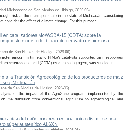
idad Michoacana de San Nicolas de Hidalgo
,
2026-06
)
rought risk at the municipal scale in the state of Michoacán, considering
hat consider the effect of climate change. For this purpose, ...
 Ni en catalizadores MoW/SBA-15 (CDTA) sobre la
compuesto modelo del bioaceite derivado de biomasa
cana de San Nicolas de Hidalgo
,
2026-06
)
promoter amount in trimetallic NiMoW catalysts supported on mesoporous
iaminetetraacetic acid (CDTA) as a chelating agent, was studied in ...
o a la Transición Agroecológica de los productores de maíz
bispo, Michoacán
ana de San Nicolas de Hidalgo
,
2026-06
)
nalysis of the impact of the AgroSano program, implemented by the
n the transition from conventional agriculture to agroecological and
 mecánica del daño por creep en una unión disímil de una
ero súper austenítico AL6XN
ichoacana de San Nicolas de Hidalgo
,
2026-06
)