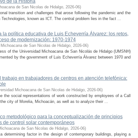
vo de la Historia
hoacana de San Nicolas de Hidalgo
,
2026-06
)
nal transition and challenges that arose following the pandemic and the
Technologies, known as ICT. The central problem lies in the fact ...
la política educativa de Luis Echeverría Álvarez: los retos,
ceso de modernización: 1970-1974
 Michoacana de San Nicolas de Hidalgo
,
2026-06
)
cess of the Universidad Michoacana de San Nicolás de Hidalgo (UMSNH)
lemented by the government of Luis Echeverría Álvarez between 1970 and
trabajo en trabajadores de centros en atención telefónica:
ble
versidad Michoacana de San Nicolas de Hidalgo
,
2026-06
)
ne the social representations of work constructed by employees of a Call
he city of Morelia, Michoacán, as well as to analyze their ...
co metodológico para la conceptualización de principios
os de control solar contemporáneos
Michoacana de San Nicolas de Hidalgo
,
2026-06
)
 a determining factor in the design of contemporary buildings, playing a