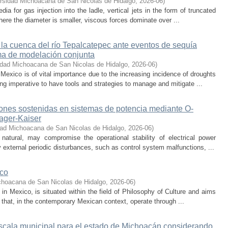
rsidad Michoacana de San Nicolas de Hidalgo
,
2026-06
)
 for gas injection into the ladle, vertical jets in the form of truncated
here the diameter is smaller, viscous forces dominate over ...
 la cuenca del río Tepalcatepec ante eventos de sequía
ema de modelación conjunta
idad Michoacana de San Nicolas de Hidalgo
,
2026-06
)
exico is of vital importance due to the increasing incidence of droughts
ng imperative to have tools and strategies to manage and mitigate ...
iones sostenidas en sistemas de potencia mediante O-
eager-Kaiser
dad Michoacana de San Nicolas de Hidalgo
,
2026-06
)
 natural, may compromise the operational stability of electrical power
 external periodic disturbances, such as control system malfunctions, ...
ico
choacana de San Nicolas de Hidalgo
,
2026-06
)
s in Mexico, is situated within the field of Philosophy of Culture and aims
 that, in the contemporary Mexican context, operate through ...
escala municipal para el estado de Michoacán considerando