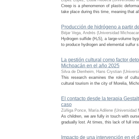
Creep is a phenomenon of plastic deformat
take place during this time, meaning that all
Producción de hidrógeno a partir de
Béjar Vega, Andrés
(
Universidad Michoacan
Hydrogen sulfide (H₂S), a large-volume bypr
to produce hydrogen and elemental sulfur si
La gestión cultural como factor det
Michoacán en el año 2025
Silva de Dienheim, Hans Crystian
(
Univers
This research examines the role of cultu
cultural tourism in the city of Morelia, Mic
El contacto desde la terapia Gesta
caso
Zúñiga Ponce, María Adilene
(
Universidad 
As children, we are fully in touch with our
gradually lost. At times, this lack of full in
Impacto de una intervención en el