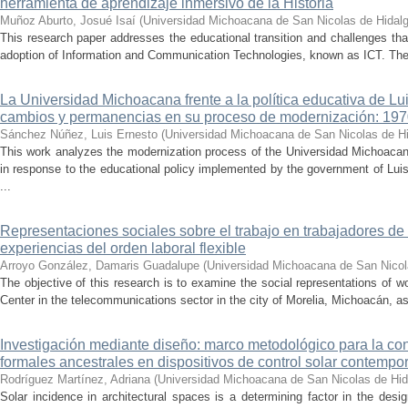
herramienta de aprendizaje inmersivo de la Historia
Muñoz Aburto, Josué Isaí
(
Universidad Michoacana de San Nicolas de Hidal
This research paper addresses the educational transition and challenges th
adoption of Information and Communication Technologies, known as ICT. The ce
La Universidad Michoacana frente a la política educativa de Lui
cambios y permanencias en su proceso de modernización: 19
Sánchez Núñez, Luis Ernesto
(
Universidad Michoacana de San Nicolas de H
This work analyzes the modernization process of the Universidad Michoac
in response to the educational policy implemented by the government of Lu
...
Representaciones sociales sobre el trabajo en trabajadores de 
experiencias del orden laboral flexible
Arroyo González, Damaris Guadalupe
(
Universidad Michoacana de San Nicol
The objective of this research is to examine the social representations of 
Center in the telecommunications sector in the city of Morelia, Michoacán, as 
Investigación mediante diseño: marco metodológico para la con
formales ancestrales en dispositivos de control solar contemp
Rodríguez Martínez, Adriana
(
Universidad Michoacana de San Nicolas de Hid
Solar incidence in architectural spaces is a determining factor in the desi