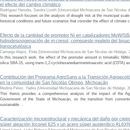
el efecto del cambio climático
Rodríguez Heredia, Sandra Lizeth
(
Universidad Michoacana de San Nicolas d
This research focuses on the analysis of drought risk at the municipal scale
historical conditions and future scenarios that consider the effect of climate c
Efecto de la cantidad de promotor Ni en catalizadores MoW/S
hidrodesoxigenación de m-cresol, compuesto modelo del bioac
lignocelulósica
Camargo Alejos, Élida
(
Universidad Michoacana de San Nicolas de Hidalgo
,
In this research work, the effect of the promoter amount in trimetallic N
silica SBA-15, using trans-1,2-cyclohexanediaminetetraacetic acid (CDTA) as 
Contribución del Programa AgroSano a la Transición Agroecoló
en la comunidad de San Nicolás Obispo, Michoacán
Medina Pérez, Yadira
(
Universidad Michoacana de San Nicolas de Hidalgo
,
2
This thesis provides a comprehensive analysis of the impact of the A
Government of the State of Michoacán, on the transition from convention
sustainable ...
Caracterización microestructural y mecánica del daño por cree
súper aleación Inconel 625 y un acero súper austenítico AL6X
López López, Liuba Rebeca
(
Universidad Michoacana de San Nicolas de Hid