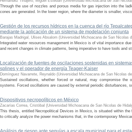
Hernández Tinajero, Miguel Esteban
(
Universidad Michoacana de San Nicola
Through the use of nozzles and porous media for gas injection into the ladle
cones are generated. In the lower region, where the diameter is smaller, visc
Gestión de los recursos hídricos en la cuenca del río Tepalcat
mediante la aplicación de un sistema de modelación conjunta
Barajas Madrigal, Ulises Absalom
(
Universidad Michoacana de San Nicolas d
Integrated water resources management in Mexico is of vital importance due 
and recent changes in climate patterns, being imperative to have tools and st
Localización de fuentes de oscilaciones sostenidas en sistema
splines y el operador de energía Teager-Kaiser
Domínguez Navarrete, Reynaldo
(
Universidad Michoacana de San Nicolas de
Sustained oscillations, whether forced or natural, may compromise the ope
systems. Forced oscillations are caused by external periodic disturbances, s
Dispositivos necropolíticos en México
Zacarías Correa, Cristóbal
(
Universidad Michoacana de San Nicolas de Hidal
This thesis, entitled Necropolitical Devices in Mexico, is situated within the
to critically analyze the power mechanisms that, in the contemporary Mexican
Análisis de riesgo ante sequías a escala municipal para el e