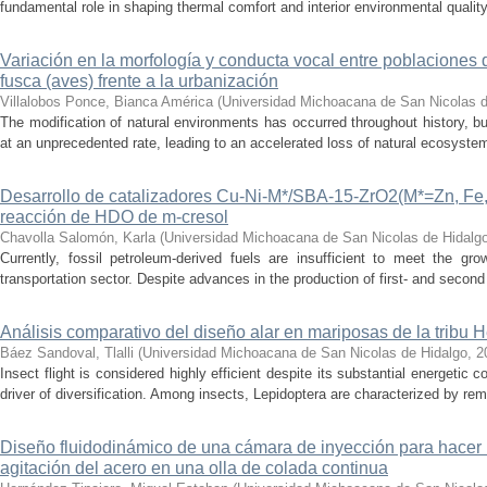
fundamental role in shaping thermal comfort and interior environmental qualit
Variación en la morfología y conducta vocal entre poblaciones 
fusca (aves) frente a la urbanización
Villalobos Ponce, Bianca América
(
Universidad Michoacana de San Nicolas d
The modification of natural environments has occurred throughout history, bu
at an unprecedented rate, leading to an accelerated loss of natural ecosystems.
Desarrollo de catalizadores Cu-Ni-M*/SBA-15-ZrO2(M*=Zn, Fe, 
reacción de HDO de m-cresol
Chavolla Salomón, Karla
(
Universidad Michoacana de San Nicolas de Hidalg
Currently, fossil petroleum-derived fuels are insufficient to meet the gr
transportation sector. Despite advances in the production of first- and second 
Análisis comparativo del diseño alar en mariposas de la tribu He
Báez Sandoval, Tlalli
(
Universidad Michoacana de San Nicolas de Hidalgo
,
2
Insect flight is considered highly efficient despite its substantial energeti
driver of diversification. Among insects, Lepidoptera are characterized by rema
Diseño fluidodinámico de una cámara de inyección para hacer 
agitación del acero en una olla de colada continua