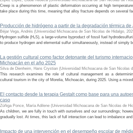
Creep is a phenomenon of plastic deformation occurring at high temperature
take place during this time, meaning that alloy fracture depends on several fact
Producción de hidrógeno a partir de la degradación térmica de 
Béjar Vega, Andrés
(
Universidad Michoacana de San Nicolas de Hidalgo
,
202
Hydrogen sulfide (H₂S), a large-volume byproduct of fossil fuel hydrodesulfur
to produce hydrogen and elemental sulfur simultaneously, instead of simply be
La gestión cultural como factor detonante del turismo internacio
Michoacán en el año 2025
Silva de Dienheim, Hans Crystian
(
Universidad Michoacana de San Nicolas d
This research examines the role of cultural management as a determining 
cultural tourism in the city of Morelia, Michoacán, during 2025. Using a mixed,
El contacto desde la terapia Gestalt como base para una auto
caso
Zúñiga Ponce, María Adilene
(
Universidad Michoacana de San Nicolas de Hi
As children, we are fully in touch with ourselves and our surroundings; howev
gradually lost. At times, this lack of full interaction can lead to imbalance and 
Impacto de una intervención en el desempeño escolar de médi