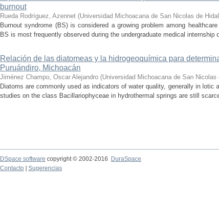
burnout
Rueda Rodríguez, Azennet
(
Universidad Michoacana de San Nicolas de Hida
Burnout syndrome (BS) is considered a growing problem among healthcare pr
BS is most frequently observed during the undergraduate medical internship du
Relación de las diatomeas y la hidrogeoquímica para determina
Puruándiro, Michoacán
Jiménez Champo, Oscar Alejandro
(
Universidad Michoacana de San Nicolas 
Diatoms are commonly used as indicators of water quality, generally in lotic 
studies on the class Bacillariophyceae in hydrothermal springs are still scarce
DSpace software
copyright © 2002-2016
DuraSpace
Contacto
|
Sugerencias