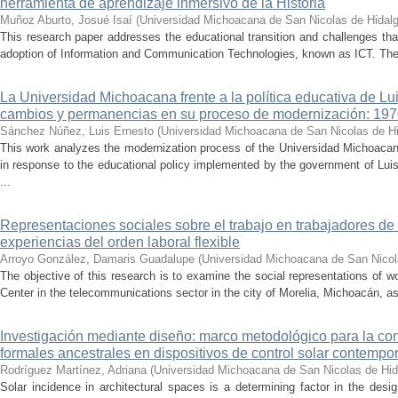
herramienta de aprendizaje inmersivo de la Historia
Muñoz Aburto, Josué Isaí
(
Universidad Michoacana de San Nicolas de Hidal
This research paper addresses the educational transition and challenges th
adoption of Information and Communication Technologies, known as ICT. The ce
La Universidad Michoacana frente a la política educativa de Lui
cambios y permanencias en su proceso de modernización: 19
Sánchez Núñez, Luis Ernesto
(
Universidad Michoacana de San Nicolas de H
This work analyzes the modernization process of the Universidad Michoac
in response to the educational policy implemented by the government of Lu
...
Representaciones sociales sobre el trabajo en trabajadores de 
experiencias del orden laboral flexible
Arroyo González, Damaris Guadalupe
(
Universidad Michoacana de San Nicol
The objective of this research is to examine the social representations of 
Center in the telecommunications sector in the city of Morelia, Michoacán, as 
Investigación mediante diseño: marco metodológico para la con
formales ancestrales en dispositivos de control solar contemp
Rodríguez Martínez, Adriana
(
Universidad Michoacana de San Nicolas de Hid
Solar incidence in architectural spaces is a determining factor in the desi