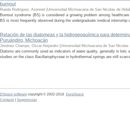
burnout
Rueda Rodríguez, Azennet
(
Universidad Michoacana de San Nicolas de Hida
Burnout syndrome (BS) is considered a growing problem among healthcare pr
BS is most frequently observed during the undergraduate medical internship du
Relación de las diatomeas y la hidrogeoquímica para determina
Puruándiro, Michoacán
Jiménez Champo, Oscar Alejandro
(
Universidad Michoacana de San Nicolas 
Diatoms are commonly used as indicators of water quality, generally in lotic 
studies on the class Bacillariophyceae in hydrothermal springs are still scarce
DSpace software
copyright © 2002-2016
DuraSpace
Contacto
|
Sugerencias