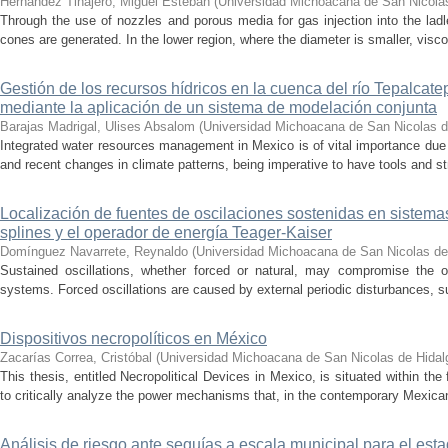
Hernández Tinajero, Miguel Esteban
(
Universidad Michoacana de San Nicola
Through the use of nozzles and porous media for gas injection into the ladle
cones are generated. In the lower region, where the diameter is smaller, visc
Gestión de los recursos hídricos en la cuenca del río Tepalcat
mediante la aplicación de un sistema de modelación conjunta
Barajas Madrigal, Ulises Absalom
(
Universidad Michoacana de San Nicolas d
Integrated water resources management in Mexico is of vital importance due 
and recent changes in climate patterns, being imperative to have tools and st
Localización de fuentes de oscilaciones sostenidas en sistema
splines y el operador de energía Teager-Kaiser
Domínguez Navarrete, Reynaldo
(
Universidad Michoacana de San Nicolas de
Sustained oscillations, whether forced or natural, may compromise the ope
systems. Forced oscillations are caused by external periodic disturbances, s
Dispositivos necropolíticos en México
Zacarías Correa, Cristóbal
(
Universidad Michoacana de San Nicolas de Hidal
This thesis, entitled Necropolitical Devices in Mexico, is situated within the
to critically analyze the power mechanisms that, in the contemporary Mexican
Análisis de riesgo ante sequías a escala municipal para el e