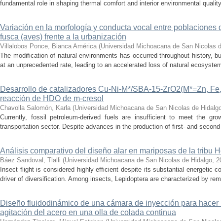
fundamental role in shaping thermal comfort and interior environmental qualit
Variación en la morfología y conducta vocal entre poblaciones 
fusca (aves) frente a la urbanización
Villalobos Ponce, Bianca América
(
Universidad Michoacana de San Nicolas d
The modification of natural environments has occurred throughout history, bu
at an unprecedented rate, leading to an accelerated loss of natural ecosystems.
Desarrollo de catalizadores Cu-Ni-M*/SBA-15-ZrO2(M*=Zn, Fe, 
reacción de HDO de m-cresol
Chavolla Salomón, Karla
(
Universidad Michoacana de San Nicolas de Hidalg
Currently, fossil petroleum-derived fuels are insufficient to meet the gr
transportation sector. Despite advances in the production of first- and second 
Análisis comparativo del diseño alar en mariposas de la tribu He
Báez Sandoval, Tlalli
(
Universidad Michoacana de San Nicolas de Hidalgo
,
2
Insect flight is considered highly efficient despite its substantial energeti
driver of diversification. Among insects, Lepidoptera are characterized by rema
Diseño fluidodinámico de una cámara de inyección para hacer 
agitación del acero en una olla de colada continua