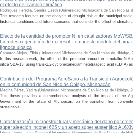
el efecto del cambio climático
Rodríguez Heredia, Sandra Lizeth
(
Universidad Michoacana de San Nicolas d
This research focuses on the analysis of drought risk at the municipal scale
historical conditions and future scenarios that consider the effect of climate c
Efecto de la cantidad de promotor Ni en catalizadores MoW/S
hidrodesoxigenación de m-cresol, compuesto modelo del bioac
lignocelulósica
Camargo Alejos, Élida
(
Universidad Michoacana de San Nicolas de Hidalgo
,
In this research work, the effect of the promoter amount in trimetallic N
silica SBA-15, using trans-1,2-cyclohexanediaminetetraacetic acid (CDTA) as 
Contribución del Programa AgroSano a la Transición Agroecoló
en la comunidad de San Nicolás Obispo, Michoacán
Medina Pérez, Yadira
(
Universidad Michoacana de San Nicolas de Hidalgo
,
2
This thesis provides a comprehensive analysis of the impact of the A
Government of the State of Michoacán, on the transition from convention
sustainable ...
Caracterización microestructural y mecánica del daño por cree
súper aleación Inconel 625 y un acero súper austenítico AL6X
López López, Liuba Rebeca
(
Universidad Michoacana de San Nicolas de Hid