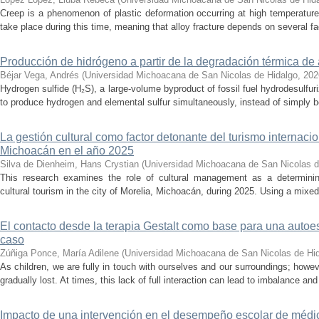
Creep is a phenomenon of plastic deformation occurring at high temperature
take place during this time, meaning that alloy fracture depends on several fact
Producción de hidrógeno a partir de la degradación térmica de 
Béjar Vega, Andrés
(
Universidad Michoacana de San Nicolas de Hidalgo
,
202
Hydrogen sulfide (H₂S), a large-volume byproduct of fossil fuel hydrodesulfur
to produce hydrogen and elemental sulfur simultaneously, instead of simply be
La gestión cultural como factor detonante del turismo internacio
Michoacán en el año 2025
Silva de Dienheim, Hans Crystian
(
Universidad Michoacana de San Nicolas d
This research examines the role of cultural management as a determining 
cultural tourism in the city of Morelia, Michoacán, during 2025. Using a mixed,
El contacto desde la terapia Gestalt como base para una auto
caso
Zúñiga Ponce, María Adilene
(
Universidad Michoacana de San Nicolas de Hi
As children, we are fully in touch with ourselves and our surroundings; howev
gradually lost. At times, this lack of full interaction can lead to imbalance and 
Impacto de una intervención en el desempeño escolar de médi