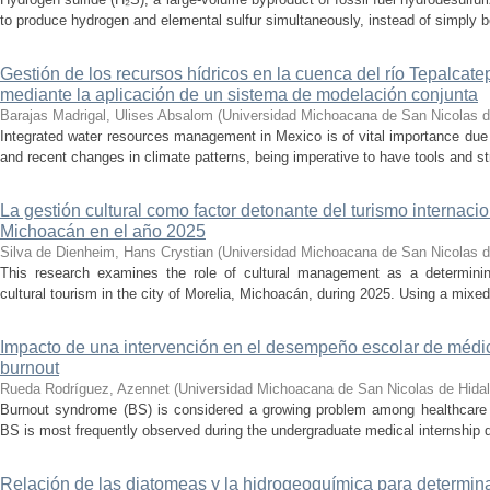
to produce hydrogen and elemental sulfur simultaneously, instead of simply be
Gestión de los recursos hídricos en la cuenca del río Tepalcat
mediante la aplicación de un sistema de modelación conjunta
Barajas Madrigal, Ulises Absalom
(
Universidad Michoacana de San Nicolas d
Integrated water resources management in Mexico is of vital importance due 
and recent changes in climate patterns, being imperative to have tools and st
La gestión cultural como factor detonante del turismo internacio
Michoacán en el año 2025
Silva de Dienheim, Hans Crystian
(
Universidad Michoacana de San Nicolas d
This research examines the role of cultural management as a determining 
cultural tourism in the city of Morelia, Michoacán, during 2025. Using a mixed,
Impacto de una intervención en el desempeño escolar de médi
burnout
Rueda Rodríguez, Azennet
(
Universidad Michoacana de San Nicolas de Hida
Burnout syndrome (BS) is considered a growing problem among healthcare pr
BS is most frequently observed during the undergraduate medical internship du
Relación de las diatomeas y la hidrogeoquímica para determina