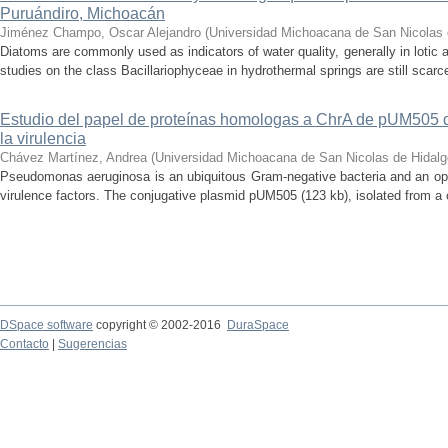
Puruándiro, Michoacán
Jiménez Champo, Oscar Alejandro
(
Universidad Michoacana de San Nicolas 
Diatoms are commonly used as indicators of water quality, generally in lotic 
studies on the class Bacillariophyceae in hydrothermal springs are still scarce
Estudio del papel de proteínas homologas a ChrA de pUM505
la virulencia
Chávez Martínez, Andrea
(
Universidad Michoacana de San Nicolas de Hidalg
Pseudomonas aeruginosa is an ubiquitous Gram-negative bacteria and an op
virulence factors. The conjugative plasmid pUM505 (123 kb), isolated from a cli
DSpace software
copyright © 2002-2016
DuraSpace
Contacto
|
Sugerencias