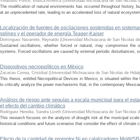
Villalobos Ponce, Bianca América
(
Universidad Michoacana de San Nicolas d
The modification of natural environments has occurred throughout history, bu
at an unprecedented rate, leading to an accelerated loss of natural ecosystems.
Localización de fuentes de oscilaciones sostenidas en sistema
splines y el operador de energía Teager-Kaiser
Domínguez Navarrete, Reynaldo
(
Universidad Michoacana de San Nicolas de
Sustained oscillations, whether forced or natural, may compromise the ope
systems. Forced oscillations are caused by external periodic disturbances, s
Dispositivos necropolíticos en México
Zacarías Correa, Cristóbal
(
Universidad Michoacana de San Nicolas de Hidal
This thesis, entitled Necropolitical Devices in Mexico, is situated within the
to critically analyze the power mechanisms that, in the contemporary Mexican
Análisis de riesgo ante sequías a escala municipal para el e
el efecto del cambio climático
Rodríguez Heredia, Sandra Lizeth
(
Universidad Michoacana de San Nicolas d
This research focuses on the analysis of drought risk at the municipal scale
historical conditions and future scenarios that consider the effect of climate c
Efecto de la cantidad de promotor Ni en catalizadores MoW/S