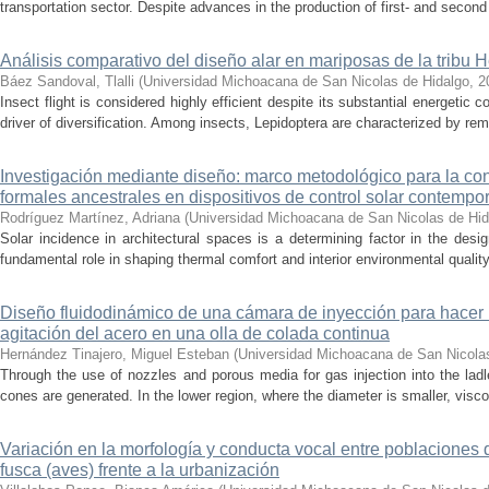
transportation sector. Despite advances in the production of first- and second 
Análisis comparativo del diseño alar en mariposas de la tribu He
Báez Sandoval, Tlalli
(
Universidad Michoacana de San Nicolas de Hidalgo
,
2
Insect flight is considered highly efficient despite its substantial energeti
driver of diversification. Among insects, Lepidoptera are characterized by rema
Investigación mediante diseño: marco metodológico para la con
formales ancestrales en dispositivos de control solar contemp
Rodríguez Martínez, Adriana
(
Universidad Michoacana de San Nicolas de Hid
Solar incidence in architectural spaces is a determining factor in the desi
fundamental role in shaping thermal comfort and interior environmental qualit
Diseño fluidodinámico de una cámara de inyección para hacer 
agitación del acero en una olla de colada continua
Hernández Tinajero, Miguel Esteban
(
Universidad Michoacana de San Nicola
Through the use of nozzles and porous media for gas injection into the ladle
cones are generated. In the lower region, where the diameter is smaller, visc
Variación en la morfología y conducta vocal entre poblaciones 
fusca (aves) frente a la urbanización