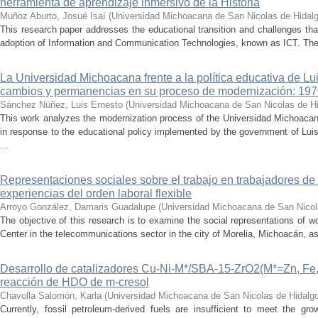
herramienta de aprendizaje inmersivo de la Historia
Muñoz Aburto, Josué Isaí
(
Universidad Michoacana de San Nicolas de Hidal
This research paper addresses the educational transition and challenges th
adoption of Information and Communication Technologies, known as ICT. The ce
La Universidad Michoacana frente a la política educativa de Lui
cambios y permanencias en su proceso de modernización: 19
Sánchez Núñez, Luis Ernesto
(
Universidad Michoacana de San Nicolas de H
This work analyzes the modernization process of the Universidad Michoac
in response to the educational policy implemented by the government of Lu
...
Representaciones sociales sobre el trabajo en trabajadores de 
experiencias del orden laboral flexible
Arroyo González, Damaris Guadalupe
(
Universidad Michoacana de San Nicol
The objective of this research is to examine the social representations of 
Center in the telecommunications sector in the city of Morelia, Michoacán, as 
Desarrollo de catalizadores Cu-Ni-M*/SBA-15-ZrO2(M*=Zn, Fe, 
reacción de HDO de m-cresol
Chavolla Salomón, Karla
(
Universidad Michoacana de San Nicolas de Hidalg
Currently, fossil petroleum-derived fuels are insufficient to meet the gr