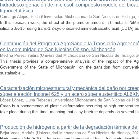
hidrodesoxigenación de m-cresol, compuesto modelo del bioac
lignocelulósica
Camargo Alejos, Élida
(
Universidad Michoacana de San Nicolas de Hidalgo
,
In this research work, the effect of the promoter amount in trimetallic N
silica SBA-15, using trans-1,2-cyclohexanediaminetetraacetic acid (CDTA) as 
Contribución del Programa AgroSano a la Transición Agroecoló
en la comunidad de San Nicolás Obispo, Michoacán
Medina Pérez, Yadira
(
Universidad Michoacana de San Nicolas de Hidalgo
,
2
This thesis provides a comprehensive analysis of the impact of the A
Government of the State of Michoacán, on the transition from convention
sustainable ...
Caracterización microestructural y mecánica del daño por cree
súper aleación Inconel 625 y un acero súper austenítico AL6X
López López, Liuba Rebeca
(
Universidad Michoacana de San Nicolas de Hid
Creep is a phenomenon of plastic deformation occurring at high temperature
take place during this time, meaning that alloy fracture depends on several fact
Producción de hidrógeno a partir de la degradación térmica de 
Béjar Vega, Andrés
(
Universidad Michoacana de San Nicolas de Hidalgo
,
202
Hydrogen sulfide (H₂S), a large-volume byproduct of fossil fuel hydrodesulfur