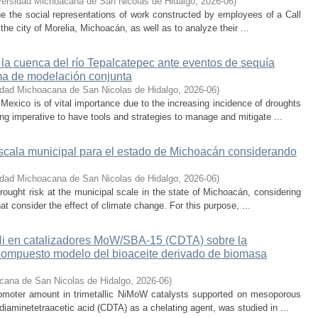
versidad Michoacana de San Nicolas de Hidalgo
,
2026-06
)
ne the social representations of work constructed by employees of a Call
he city of Morelia, Michoacán, as well as to analyze their ...
 la cuenca del río Tepalcatepec ante eventos de sequía
ema de modelación conjunta
idad Michoacana de San Nicolas de Hidalgo
,
2026-06
)
exico is of vital importance due to the increasing incidence of droughts
ng imperative to have tools and strategies to manage and mitigate ...
escala municipal para el estado de Michoacán considerando
idad Michoacana de San Nicolas de Hidalgo
,
2026-06
)
rought risk at the municipal scale in the state of Michoacán, considering
hat consider the effect of climate change. For this purpose, ...
 Ni en catalizadores MoW/SBA-15 (CDTA) sobre la
compuesto modelo del bioaceite derivado de biomasa
cana de San Nicolas de Hidalgo
,
2026-06
)
promoter amount in trimetallic NiMoW catalysts supported on mesoporous
iaminetetraacetic acid (CDTA) as a chelating agent, was studied in ...