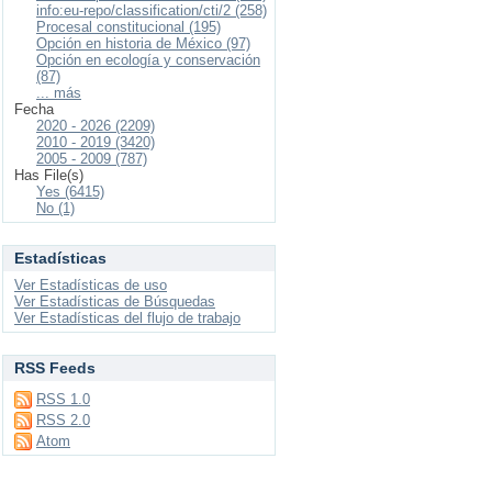
info:eu-repo/classification/cti/2 (258)
Procesal constitucional (195)
Opción en historia de México (97)
Opción en ecología y conservación
(87)
... más
Fecha
2020 - 2026 (2209)
2010 - 2019 (3420)
2005 - 2009 (787)
Has File(s)
Yes (6415)
No (1)
Estadísticas
Ver Estadísticas de uso
Ver Estadísticas de Búsquedas
Ver Estadísticas del flujo de trabajo
RSS Feeds
RSS 1.0
RSS 2.0
Atom