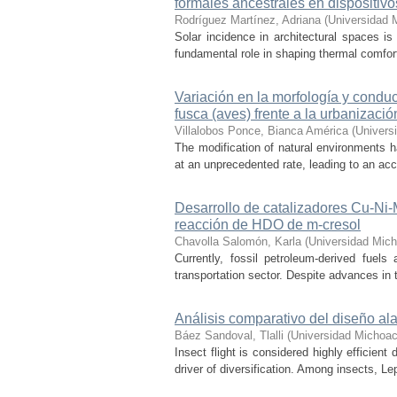
formales ancestrales en dispositiv
Rodríguez Martínez, Adriana
(
Universidad 
Solar incidence in architectural spaces is
fundamental role in shaping thermal comfort
Variación en la morfología y condu
fusca (aves) frente a la urbanizació
Villalobos Ponce, Bianca América
(
Univers
The modification of natural environments ha
at an unprecedented rate, leading to an acce
Desarrollo de catalizadores Cu-Ni
reacción de HDO de m-cresol
Chavolla Salomón, Karla
(
Universidad Mich
Currently, fossil petroleum-derived fuels
transportation sector. Despite advances in t
Análisis comparativo del diseño ala
Báez Sandoval, Tlalli
(
Universidad Michoac
Insect flight is considered highly efficien
driver of diversification. Among insects, Le