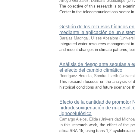
Arroyo González, Damaris Guadalupe
(
Uni
The objective of this research is to exami
Center in the telecommunications sector in t
Gestión de los recursos hídricos en
mediante la aplicación de un sist
Barajas Madrigal, Ulises Absalom
(
Univers
Integrated water resources management in M
and recent changes in climate patterns, bei
Análisis de riesgo ante sequías a 
el efecto del cambio climático
Rodríguez Heredia, Sandra Lizeth
(
Univers
This research focuses on the analysis of d
historical conditions and future scenarios t
Efecto de la cantidad de promotor
hidrodesoxigenación de m-cresol, 
lignocelulósica
Camargo Alejos, Élida
(
Universidad Michoa
In this research work, the effect of the 
silica SBA-15, using trans-1,2-cyclohexaned