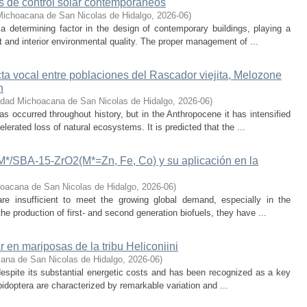
os de control solar contemporáneos
Michoacana de San Nicolas de Hidalgo
,
2026-06
)
 a determining factor in the design of contemporary buildings, playing a
 and interior environmental quality. The proper management of ...
cta vocal entre poblaciones del Rascador viejita, Melozone
n
idad Michoacana de San Nicolas de Hidalgo
,
2026-06
)
s occurred throughout history, but in the Anthropocene it has intensified
lerated loss of natural ecosystems. It is predicted that the ...
-M*/SBA-15-ZrO2(M*=Zn, Fe, Co) y su aplicación en la
oacana de San Nicolas de Hidalgo
,
2026-06
)
 are insufficient to meet the growing global demand, especially in the
he production of first- and second generation biofuels, they have ...
r en mariposas de la tribu Heliconiini
ana de San Nicolas de Hidalgo
,
2026-06
)
t despite its substantial energetic costs and has been recognized as a key
pidoptera are characterized by remarkable variation and ...