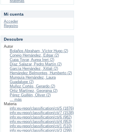
Materias
Mi cuenta
Acceder
Registro
Descubre
Autor
Bolaños Abraham, Víctor Hugo (2)
Conejo Hernández, Edgar (2)
Cupa Tovar, Aurea Ireri (2)
Díaz Salazar, Pedro Martín (2)
García Hernández, Xitlali (2)
Hernández Belmontes, Humberto (2)
Munguía Hernández, Laura
Guadalupe (2)
Muñoz Cortés, Gerardo (2)
Ortiz Martínez, Georgina (2)
Pérez Guillén, Oliver (2)
... más
Materia
info:eu-repo/classification/cti/5 (1876)
info:eu-repo/classification/cti/7 (1538)
info:eu-repo/classification/cti/6 (982)
info:eu-repo/classification/cti/4 (953)
info:eu-repo/classification/cti/1 (510)
info:eu-repo/classification/cti/3 (299)