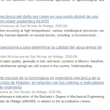
 mecánica del daño por creep en una unión disímil de una
ero súper austenítico AL6XN
ichoacana de San Nicolas de Hidalgo
,
2026-06
)
ion occurring at high temperatures; various metallurgical processes can
oy fracture depends on several factors, including: i) microstructural ...
rogeoquímica para determinar la calidad del agua termal de
sidad Michoacana de San Nicolas de Hidalgo
,
2026-06
)
water quality, generally in lotic and lentic systems in Mexico; therefore,
drothermal springs are still scarce in the country. Understanding ...
nto escolar de la licenciatura en ingeniería mecánica de la
lás de Hidalgo, en relación con los criterios e indicadores
de ingeniería
acana de San Nicolas de Hidalgo
,
2026-06
)
rformance indicators of the Bachelor’s Degree in Mechanical Engineering
s de Hidalgo (UMSNH), in relation to the accreditation criteria ...