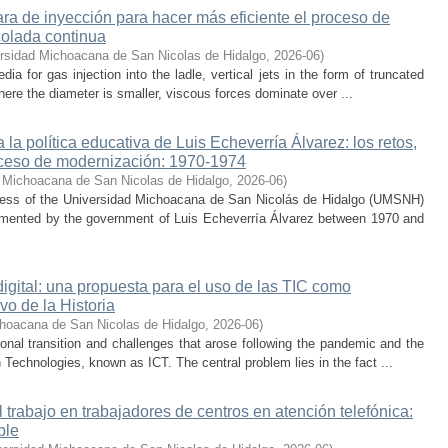
a de inyección para hacer más eficiente el proceso de
colada continua
rsidad Michoacana de San Nicolas de Hidalgo
,
2026-06
)
 for gas injection into the ladle, vertical jets in the form of truncated
here the diameter is smaller, viscous forces dominate over ...
la política educativa de Luis Echeverría Álvarez: los retos,
ceso de modernización: 1970-1974
 Michoacana de San Nicolas de Hidalgo
,
2026-06
)
cess of the Universidad Michoacana de San Nicolás de Hidalgo (UMSNH)
lemented by the government of Luis Echeverría Álvarez between 1970 and
digital: una propuesta para el uso de las TIC como
vo de la Historia
hoacana de San Nicolas de Hidalgo
,
2026-06
)
nal transition and challenges that arose following the pandemic and the
Technologies, known as ICT. The central problem lies in the fact ...
trabajo en trabajadores de centros en atención telefónica:
ble