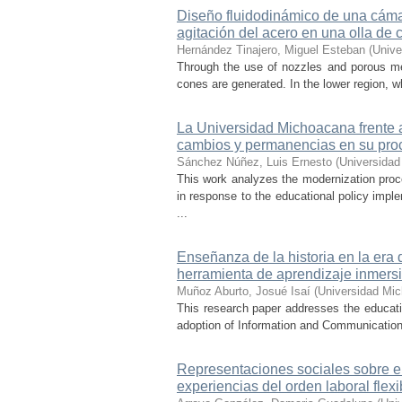
Diseño fluidodinámico de una cámar
agitación del acero en una olla de 
Hernández Tinajero, Miguel Esteban
(
Unive
Through the use of nozzles and porous media
cones are generated. In the lower region, w
La Universidad Michoacana frente a 
cambios y permanencias en su pro
Sánchez Núñez, Luis Ernesto
(
Universidad
This work analyzes the modernization pro
in response to the educational policy imp
...
Enseñanza de la historia en la era 
herramienta de aprendizaje inmersi
Muñoz Aburto, Josué Isaí
(
Universidad Mic
This research paper addresses the educatio
adoption of Information and Communication 
Representaciones sociales sobre el 
experiencias del orden laboral flexi