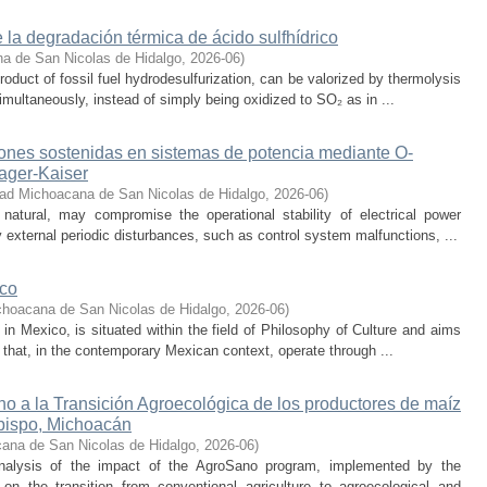
 la degradación térmica de ácido sulfhídrico
a de San Nicolas de Hidalgo
,
2026-06
)
oduct of fossil fuel hydrodesulfurization, can be valorized by thermolysis
multaneously, instead of simply being oxidized to SO₂ as in ...
iones sostenidas en sistemas de potencia mediante O-
eager-Kaiser
dad Michoacana de San Nicolas de Hidalgo
,
2026-06
)
 natural, may compromise the operational stability of electrical power
 external periodic disturbances, such as control system malfunctions, ...
ico
choacana de San Nicolas de Hidalgo
,
2026-06
)
s in Mexico, is situated within the field of Philosophy of Culture and aims
 that, in the contemporary Mexican context, operate through ...
o a la Transición Agroecológica de los productores de maíz
bispo, Michoacán
ana de San Nicolas de Hidalgo
,
2026-06
)
nalysis of the impact of the AgroSano program, implemented by the
n the transition from conventional agriculture to agroecological and