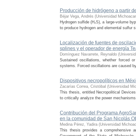
Producción de hidrógeno a partir de
Béjar Vega, Andrés
(
Universidad Michoacan
Hydrogen sulfide (H₂S), a large-volume bypr
to produce hydrogen and elemental sulfur si
Localización de fuentes de oscilac
splines y el operador de energía T
Domínguez Navarrete, Reynaldo
(
Universi
Sustained oscillations, whether forced or
systems. Forced oscillations are caused by
Dispositivos necropolíticos en Méx
Zacarías Correa, Cristóbal
(
Universidad Mi
This thesis, entitled Necropolitical Device
to critically analyze the power mechanisms
Contribución del Programa AgroSan
en la comunidad de San Nicolás O
Medina Pérez, Yadira
(
Universidad Michoac
This thesis provides a comprehensive a
Government of the State of Michoacán, o