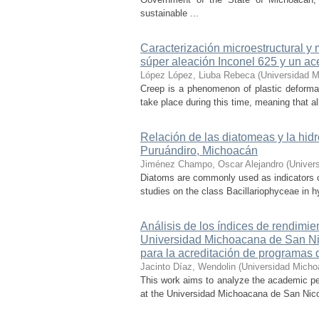
sustainable ...
Caracterización microestructural y
súper aleación Inconel 625 y un ac
López López, Liuba Rebeca
(
Universidad M
Creep is a phenomenon of plastic deformat
take place during this time, meaning that all
Relación de las diatomeas y la hid
Puruándiro, Michoacán
Jiménez Champo, Oscar Alejandro
(
Univer
Diatoms are commonly used as indicators of 
studies on the class Bacillariophyceae in hy
Análisis de los índices de rendimie
Universidad Michoacana de San Nico
para la acreditación de programas 
Jacinto Díaz, Wendolin
(
Universidad Micho
This work aims to analyze the academic pe
at the Universidad Michoacana de San Nicolá