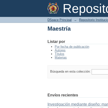
Maestría
Reposi
DSpace Principal
→
Repositorio Instituc
Maestría
Listar por
Por fecha de publicación
Autores
Títulos
Materias
Búsqueda en esta colección:
Envíos recientes
Investigación mediante diseño: mar