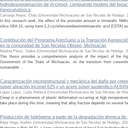
hidrodesoxigenación de m-cresol, compuesto modelo del bioac
lignocelulósica
Camargo Alejos, Élida
(
Universidad Michoacana de San Nicolas de Hidalgo
,
In this research work, the effect of the promoter amount in trimetallic N
silica SBA-15, using trans-1,2-cyclohexanediaminetetraacetic acid (CDTA) as 
Contribución del Programa AgroSano a la Transición Agroecoló
en la comunidad de San Nicolás Obispo, Michoacán
Medina Pérez, Yadira
(
Universidad Michoacana de San Nicolas de Hidalgo
,
2
This thesis provides a comprehensive analysis of the impact of the A
Government of the State of Michoacán, on the transition from convention
sustainable ...
Caracterización microestructural y mecánica del daño por cree
súper aleación Inconel 625 y un acero súper austenítico AL6X
López López, Liuba Rebeca
(
Universidad Michoacana de San Nicolas de Hid
Creep is a phenomenon of plastic deformation occurring at high temperature
take place during this time, meaning that alloy fracture depends on several fact
Producción de hidrógeno a partir de la degradación térmica de 
Béjar Vega, Andrés
(
Universidad Michoacana de San Nicolas de Hidalgo
,
202
Hydrogen sulfide (H₂S), a large-volume byproduct of fossil fuel hydrodesulfur