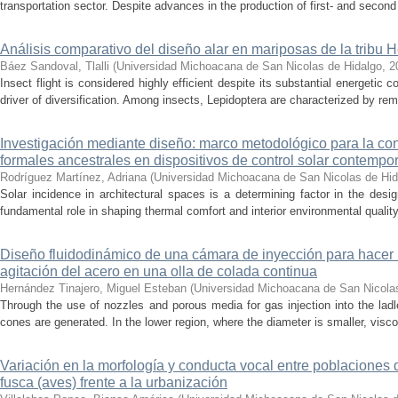
transportation sector. Despite advances in the production of first- and second 
Análisis comparativo del diseño alar en mariposas de la tribu He
Báez Sandoval, Tlalli
(
Universidad Michoacana de San Nicolas de Hidalgo
,
2
Insect flight is considered highly efficient despite its substantial energeti
driver of diversification. Among insects, Lepidoptera are characterized by rema
Investigación mediante diseño: marco metodológico para la con
formales ancestrales en dispositivos de control solar contemp
Rodríguez Martínez, Adriana
(
Universidad Michoacana de San Nicolas de Hid
Solar incidence in architectural spaces is a determining factor in the desi
fundamental role in shaping thermal comfort and interior environmental qualit
Diseño fluidodinámico de una cámara de inyección para hacer 
agitación del acero en una olla de colada continua
Hernández Tinajero, Miguel Esteban
(
Universidad Michoacana de San Nicola
Through the use of nozzles and porous media for gas injection into the ladle
cones are generated. In the lower region, where the diameter is smaller, visc
Variación en la morfología y conducta vocal entre poblaciones 
fusca (aves) frente a la urbanización