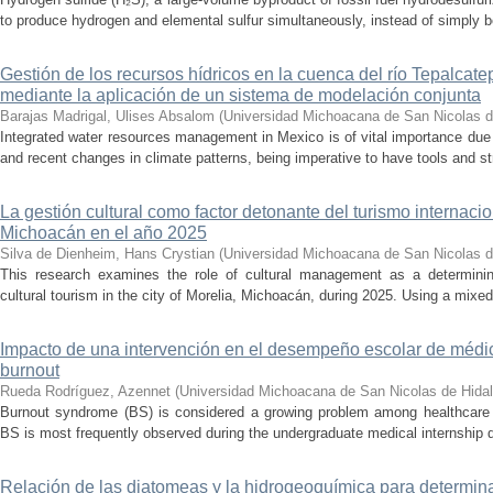
to produce hydrogen and elemental sulfur simultaneously, instead of simply be
Gestión de los recursos hídricos en la cuenca del río Tepalcat
mediante la aplicación de un sistema de modelación conjunta
Barajas Madrigal, Ulises Absalom
(
Universidad Michoacana de San Nicolas d
Integrated water resources management in Mexico is of vital importance due 
and recent changes in climate patterns, being imperative to have tools and st
La gestión cultural como factor detonante del turismo internacio
Michoacán en el año 2025
Silva de Dienheim, Hans Crystian
(
Universidad Michoacana de San Nicolas d
This research examines the role of cultural management as a determining 
cultural tourism in the city of Morelia, Michoacán, during 2025. Using a mixed,
Impacto de una intervención en el desempeño escolar de médi
burnout
Rueda Rodríguez, Azennet
(
Universidad Michoacana de San Nicolas de Hida
Burnout syndrome (BS) is considered a growing problem among healthcare pr
BS is most frequently observed during the undergraduate medical internship du
Relación de las diatomeas y la hidrogeoquímica para determina