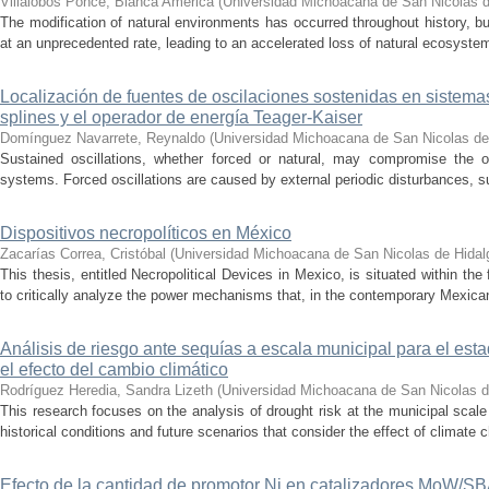
Villalobos Ponce, Bianca América
(
Universidad Michoacana de San Nicolas d
The modification of natural environments has occurred throughout history, bu
at an unprecedented rate, leading to an accelerated loss of natural ecosystems.
Localización de fuentes de oscilaciones sostenidas en sistema
splines y el operador de energía Teager-Kaiser
Domínguez Navarrete, Reynaldo
(
Universidad Michoacana de San Nicolas de
Sustained oscillations, whether forced or natural, may compromise the ope
systems. Forced oscillations are caused by external periodic disturbances, s
Dispositivos necropolíticos en México
Zacarías Correa, Cristóbal
(
Universidad Michoacana de San Nicolas de Hidal
This thesis, entitled Necropolitical Devices in Mexico, is situated within the
to critically analyze the power mechanisms that, in the contemporary Mexican
Análisis de riesgo ante sequías a escala municipal para el e
el efecto del cambio climático
Rodríguez Heredia, Sandra Lizeth
(
Universidad Michoacana de San Nicolas d
This research focuses on the analysis of drought risk at the municipal scale
historical conditions and future scenarios that consider the effect of climate c
Efecto de la cantidad de promotor Ni en catalizadores MoW/S