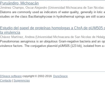
Puruándiro, Michoacán
Jiménez Champo, Oscar Alejandro
(
Universidad Michoacana de San Nicolas 
Diatoms are commonly used as indicators of water quality, generally in lotic 
studies on the class Bacillariophyceae in hydrothermal springs are still scarce
Estudio del papel de proteínas homologas a ChrA de pUM505
la virulencia
Chávez Martínez, Andrea
(
Universidad Michoacana de San Nicolas de Hidalg
Pseudomonas aeruginosa is an ubiquitous Gram-negative bacteria and an op
virulence factors. The conjugative plasmid pUM505 (123 kb), isolated from a cli
DSpace software
copyright © 2002-2016
DuraSpace
Contacto
|
Sugerencias