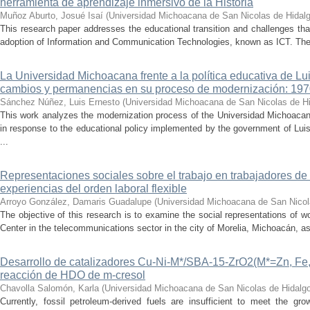
herramienta de aprendizaje inmersivo de la Historia
Muñoz Aburto, Josué Isaí
(
Universidad Michoacana de San Nicolas de Hidal
This research paper addresses the educational transition and challenges th
adoption of Information and Communication Technologies, known as ICT. The ce
La Universidad Michoacana frente a la política educativa de Lui
cambios y permanencias en su proceso de modernización: 19
Sánchez Núñez, Luis Ernesto
(
Universidad Michoacana de San Nicolas de H
This work analyzes the modernization process of the Universidad Michoac
in response to the educational policy implemented by the government of Lu
...
Representaciones sociales sobre el trabajo en trabajadores de 
experiencias del orden laboral flexible
Arroyo González, Damaris Guadalupe
(
Universidad Michoacana de San Nicol
The objective of this research is to examine the social representations of 
Center in the telecommunications sector in the city of Morelia, Michoacán, as 
Desarrollo de catalizadores Cu-Ni-M*/SBA-15-ZrO2(M*=Zn, Fe, 
reacción de HDO de m-cresol
Chavolla Salomón, Karla
(
Universidad Michoacana de San Nicolas de Hidalg
Currently, fossil petroleum-derived fuels are insufficient to meet the gr