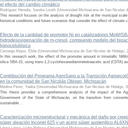
el efecto del cambio climático
Rodríguez Heredia, Sandra Lizeth
(
Universidad Michoacana de San Nicolas d
This research focuses on the analysis of drought risk at the municipal scale
historical conditions and future scenarios that consider the effect of climate c
Efecto de la cantidad de promotor Ni en catalizadores MoW/S
hidrodesoxigenación de m-cresol, compuesto modelo del bioac
lignocelulósica
Camargo Alejos, Élida
(
Universidad Michoacana de San Nicolas de Hidalgo
,
In this research work, the effect of the promoter amount in trimetallic N
silica SBA-15, using trans-1,2-cyclohexanediaminetetraacetic acid (CDTA) as 
Contribución del Programa AgroSano a la Transición Agroecoló
en la comunidad de San Nicolás Obispo, Michoacán
Medina Pérez, Yadira
(
Universidad Michoacana de San Nicolas de Hidalgo
,
2
This thesis provides a comprehensive analysis of the impact of the A
Government of the State of Michoacán, on the transition from convention
sustainable ...
Caracterización microestructural y mecánica del daño por cree
súper aleación Inconel 625 y un acero súper austenítico AL6X
López López, Liuba Rebeca
(
Universidad Michoacana de San Nicolas de Hid