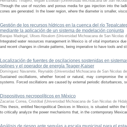
Hernández Tinajero, Miguel Esteban
(
Universidad Michoacana de San Nicola
Through the use of nozzles and porous media for gas injection into the ladle
cones are generated. In the lower region, where the diameter is smaller, visc
Gestión de los recursos hídricos en la cuenca del río Tepalcat
mediante la aplicación de un sistema de modelación conjunta
Barajas Madrigal, Ulises Absalom
(
Universidad Michoacana de San Nicolas d
Integrated water resources management in Mexico is of vital importance due 
and recent changes in climate patterns, being imperative to have tools and st
Localización de fuentes de oscilaciones sostenidas en sistema
splines y el operador de energía Teager-Kaiser
Domínguez Navarrete, Reynaldo
(
Universidad Michoacana de San Nicolas de
Sustained oscillations, whether forced or natural, may compromise the ope
systems. Forced oscillations are caused by external periodic disturbances, s
Dispositivos necropolíticos en México
Zacarías Correa, Cristóbal
(
Universidad Michoacana de San Nicolas de Hidal
This thesis, entitled Necropolitical Devices in Mexico, is situated within the
to critically analyze the power mechanisms that, in the contemporary Mexican
Análisis de riesgo ante sequías a escala municipal para el e