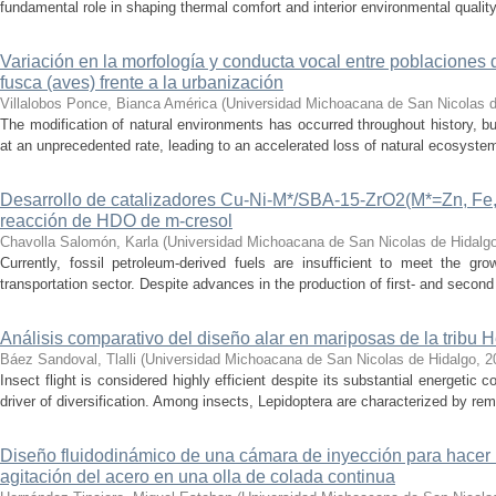
fundamental role in shaping thermal comfort and interior environmental qualit
Variación en la morfología y conducta vocal entre poblaciones 
fusca (aves) frente a la urbanización
Villalobos Ponce, Bianca América
(
Universidad Michoacana de San Nicolas d
The modification of natural environments has occurred throughout history, bu
at an unprecedented rate, leading to an accelerated loss of natural ecosystems.
Desarrollo de catalizadores Cu-Ni-M*/SBA-15-ZrO2(M*=Zn, Fe, 
reacción de HDO de m-cresol
Chavolla Salomón, Karla
(
Universidad Michoacana de San Nicolas de Hidalg
Currently, fossil petroleum-derived fuels are insufficient to meet the gr
transportation sector. Despite advances in the production of first- and second 
Análisis comparativo del diseño alar en mariposas de la tribu He
Báez Sandoval, Tlalli
(
Universidad Michoacana de San Nicolas de Hidalgo
,
2
Insect flight is considered highly efficient despite its substantial energeti
driver of diversification. Among insects, Lepidoptera are characterized by rema
Diseño fluidodinámico de una cámara de inyección para hacer 
agitación del acero en una olla de colada continua