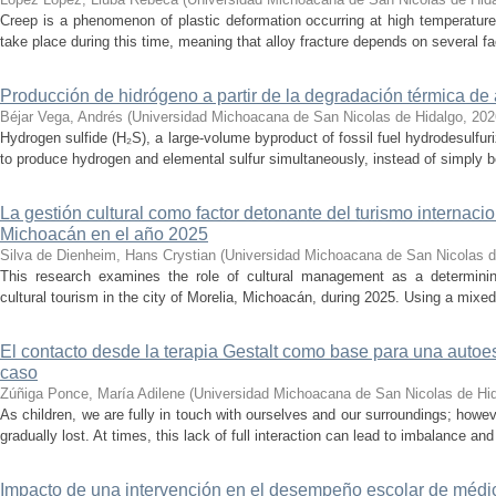
Creep is a phenomenon of plastic deformation occurring at high temperature
take place during this time, meaning that alloy fracture depends on several fact
Producción de hidrógeno a partir de la degradación térmica de 
Béjar Vega, Andrés
(
Universidad Michoacana de San Nicolas de Hidalgo
,
202
Hydrogen sulfide (H₂S), a large-volume byproduct of fossil fuel hydrodesulfur
to produce hydrogen and elemental sulfur simultaneously, instead of simply be
La gestión cultural como factor detonante del turismo internacio
Michoacán en el año 2025
Silva de Dienheim, Hans Crystian
(
Universidad Michoacana de San Nicolas d
This research examines the role of cultural management as a determining 
cultural tourism in the city of Morelia, Michoacán, during 2025. Using a mixed,
El contacto desde la terapia Gestalt como base para una auto
caso
Zúñiga Ponce, María Adilene
(
Universidad Michoacana de San Nicolas de Hi
As children, we are fully in touch with ourselves and our surroundings; howev
gradually lost. At times, this lack of full interaction can lead to imbalance and 
Impacto de una intervención en el desempeño escolar de médi