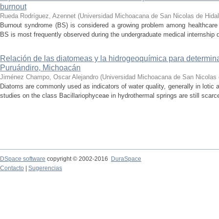
burnout
Rueda Rodríguez, Azennet
(
Universidad Michoacana de San Nicolas de Hida
Burnout syndrome (BS) is considered a growing problem among healthcare pr
BS is most frequently observed during the undergraduate medical internship du
Relación de las diatomeas y la hidrogeoquímica para determina
Puruándiro, Michoacán
Jiménez Champo, Oscar Alejandro
(
Universidad Michoacana de San Nicolas 
Diatoms are commonly used as indicators of water quality, generally in lotic 
studies on the class Bacillariophyceae in hydrothermal springs are still scarce
DSpace software
copyright © 2002-2016
DuraSpace
Contacto
|
Sugerencias