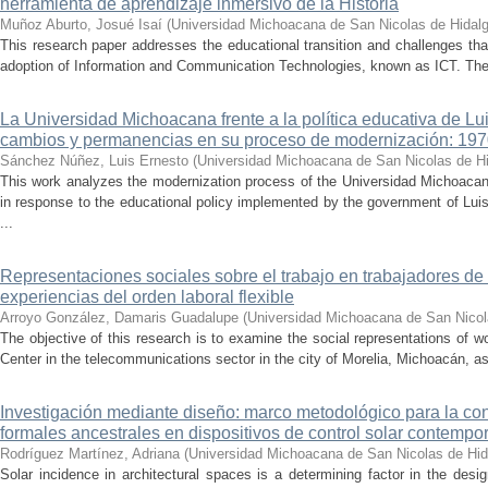
herramienta de aprendizaje inmersivo de la Historia
Muñoz Aburto, Josué Isaí
(
Universidad Michoacana de San Nicolas de Hidal
This research paper addresses the educational transition and challenges th
adoption of Information and Communication Technologies, known as ICT. The ce
La Universidad Michoacana frente a la política educativa de Lui
cambios y permanencias en su proceso de modernización: 19
Sánchez Núñez, Luis Ernesto
(
Universidad Michoacana de San Nicolas de H
This work analyzes the modernization process of the Universidad Michoac
in response to the educational policy implemented by the government of Lu
...
Representaciones sociales sobre el trabajo en trabajadores de 
experiencias del orden laboral flexible
Arroyo González, Damaris Guadalupe
(
Universidad Michoacana de San Nicol
The objective of this research is to examine the social representations of 
Center in the telecommunications sector in the city of Morelia, Michoacán, as 
Investigación mediante diseño: marco metodológico para la con
formales ancestrales en dispositivos de control solar contemp
Rodríguez Martínez, Adriana
(
Universidad Michoacana de San Nicolas de Hid
Solar incidence in architectural spaces is a determining factor in the desi