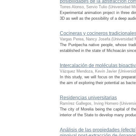
posibilidades de la abstracción com
Torres Alonso, Servio Tulio
(
Universidad M
Experimental animation project in three di
3D as well as the possibility of a deep audi
Cocineras y cocineros tradicionale
Vargas Perea, Nancy Josefa
(
Universidad 
The Purépecha native people, whose traditi
established in the state of Michoacán since 
Intercalación de moléculas bioact
Vázquez Mendoza, Kevin Javier
(
Universi
In this study, we will focus on the preparat
the aim of exploring their potential as bacte
Residencias universitarias
Ramírez Gallegos, Irving Homero
(
Universi
The city of Morelia being the capital of th
interior of the State to develop many produc
Análisis de las propiedades (efecto)
gingival post-extracción de órganos