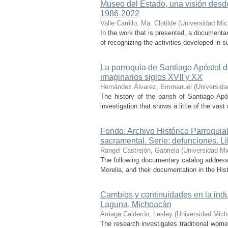
Museo del Estado, una visión desd
1986-2022
Valle Carrillo, Ma. Clotilde
(
Universidad Mic
In the work that is presented, a documentar
of recognizing the activities developed in s
La parroquia de Santiago Apóstol d
imaginarios siglos XVII y XX
Hernández Álvarez, Emmanuel
(
Universida
The history of the parish of Santiago Ap
investigation that shows a little of the vast
Fondo: Archivo Histórico Parroquial
sacramental. Serie: defunciones. L
Rangel Castrejón, Gabriela
(
Universidad Mi
The following documentary catalog addresse
Morelia, and their documentation in the Hist
Cambios y continuidades en la ind
Laguna, Michoacán
Arriaga Calderón, Lesley
(
Universidad Mich
The research investigates traditional wome