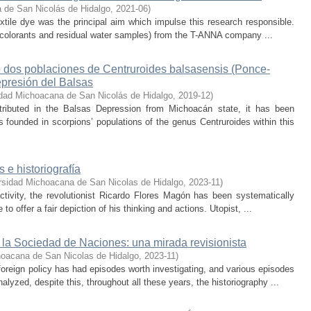
 de San Nicolás de Hidalgo
,
2021-06
)
tile dye was the principal aim which impulse this research responsible.
(colorants and residual water samples) from the T-ANNA company ...
e dos poblaciones de Centruroides balsasensis (Ponce-
epresión del Balsas
dad Michoacana de San Nicolás de Hidalgo
,
2019-12
)
stributed in the Balsas Depression from Michoacán state, it has been
 founded in scorpions’ populations of the genus Centruroides within this
 e historiografía
rsidad Michoacana de San Nicolas de Hidalgo
,
2023-11
)
activity, the revolutionist Ricardo Flores Magón has been systematically
o offer a fair depiction of his thinking and actions. Utopist, ...
 la Sociedad de Naciones: una mirada revisionista
hoacana de San Nicolas de Hidalgo
,
2023-11
)
 foreign policy has had episodes worth investigating, and various episodes
yzed, despite this, throughout all these years, the historiography ...