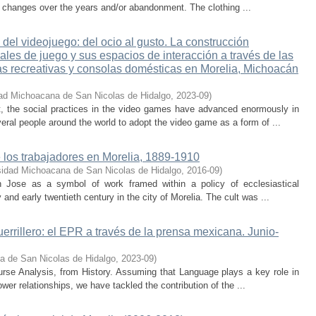
its changes over the years and/or abandonment. The clothing ...
 del videojuego: del ocio al gusto. La construcción
ales de juego y sus espacios de interacción a través de las
as recreativas y consolas domésticas en Morelia, Michoacán
ad Michoacana de San Nicolas de Hidalgo
,
2023-09
)
t, the social practices in the video games have advanced enormously in
veral people around the world to adopt the video game as a form of ...
e los trabajadores en Morelia, 1889-1910
sidad Michoacana de San Nicolas de Hidalgo
,
2016-09
)
 Jose as a symbol of work framed within a policy of ecclesiastical
 and early twentieth century in the city of Morelia. The cult was ...
errillero: el EPR a través de la prensa mexicana. Junio-
a de San Nicolas de Hidalgo
,
2023-09
)
urse Analysis, from History. Assuming that Language plays a key role in
ower relationships, we have tackled the contribution of the ...