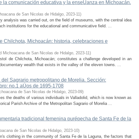
e la comunicación educativa y la enseÚanza en Michoacán.
hoacana de San Nicolas de Hidalgo
,
2023-11
)
y analysis was carried out, on the field of museums, with the central idea
uch institutions for the educational and communicative field. ...
e Chilchota, Michoacán: historia, celebraciones e
d Michoacana de San Nicolas de Hidalgo
,
2023-11
)
óstol de Chilchota, Michoacán; constitutes a challenge developed in an
 documentary wealth that exists in the valley of the eleven towns. ...
 del Sagrario metropolitano de Morelia. Sección:
ibro: no.1 aÚos de 1695-1708
choacana de San Nicolas de Hidalgo
,
2023-09
)
s the deaths of various individuals in Valladolid, which is now known as
orical Parish Archive of the Metropolitan Sagrario of Morelia ...
umentaria tradicional femenina purépecha de Santa Fe de la
oacana de San Nicolas de Hidalgo
,
2023-10
)
n's clothing in the community of Santa Fe de la Laguna, the factors that