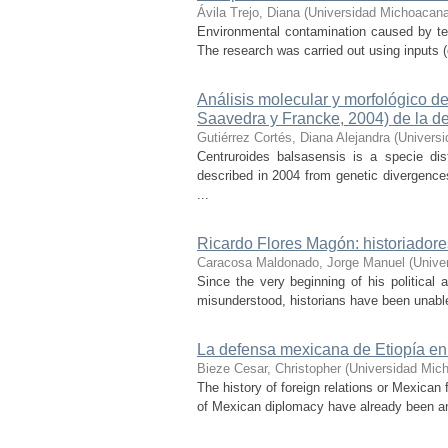
Ávila Trejo, Diana
(
Universidad Michoacana
Environmental contamination caused by tex
The research was carried out using inputs 
Análisis molecular y morfológico d
Saavedra y Francke, 2004) de la d
Gutiérrez Cortés, Diana Alejandra
(
Universi
Centruroides balsasensis is a specie di
described in 2004 from genetic divergences
...
Ricardo Flores Magón: historiadores
Caracosa Maldonado, Jorge Manuel
(
Unive
Since the very beginning of his political 
misunderstood, historians have been unable t
La defensa mexicana de Etiopía en
Bieze Cesar, Christopher
(
Universidad Mic
The history of foreign relations or Mexican
of Mexican diplomacy have already been anal