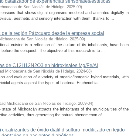
o catalizador de experiencias sensoriales/estéticas
ichoacana de San Nicolás de Hidalgo
,
2025-09
)
mensions that shows digital organisms modeled and animated digitally in
ovisual, aesthetic and sensory interaction with them, thanks to ...
s de la región Pátzcuaro desde la empresa social
Michoacana de San Nicolás de Hidalgo
,
2025-09
)
onal cuisine is a reflection of the culture of its inhabitants, have been
before the conquest. The objective of this research is to ...
ivas de C12H12N2O3 en hidroxisales Mg/Fe/Al
dad Michoacana de San Nicolás de Hidalgo
,
2024-08
)
ion and evaluation of a variety of organic/inorganic hybrid materials, with
ricidal agents against the types of bacteria: Escherichia ...
dad Michoacana de San Nicolás de Hidalgo
,
2009-04
)
e state of Michoacán attracts the inhabitants of the municipalities of the
tive activities, thus generating the natural phenomenon of ...
 cicatrizantes de óxido dialil disulfuro modificado en tejido
 dentarios en pacientes diabéticos