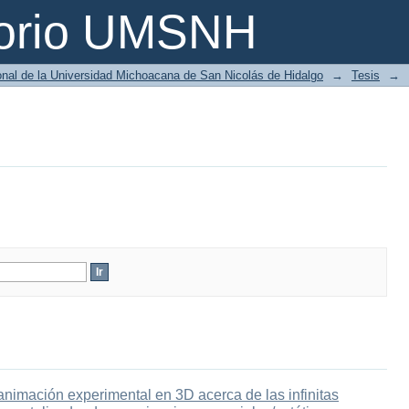
torio UMSNH
ional de la Universidad Michoacana de San Nicolás de Hidalgo
→
Tesis
→
animación experimental en 3D acerca de las infinitas