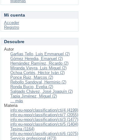
Materias
Mi cuenta
Acceder
Registro
Descubre
Autor
Garfias Tello, Luis Emmanuel (2)
Gómez Heredia, Emanuel (2)
Hernández Ramírez, Ricardo (2)
Miranda Vieyra, Luis Miguel (2)
Ochoa Cortés, Héctor Iván (2)
Ponce Ruiz, Marcos (2)
Rebollo Sandoval, Herminio (2)
Ronda Bucio, Evelia (2)
Salgado Chávez, José Joaquín (2)
Tapia Jiménez, Miguel (2)
... más
Materia
info:eu-repo/classification/cti/4 (4199)
info:eu-repo/classification/cti/7 (2055)
info:eu-repo/classification/cti/3 (1477)
info:eu-repo/classification/cti/5 (1404)
Tesina (1164)
info:eu-repo/classification/cti/6 (1075)
Servicio profesional (473)