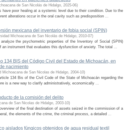
choacana de San Nicolás de Hidalgo
,
2025-06
)
us have poor healing at a systemic level due to their condition. Due to the
rent alterations occur in the oral cavity such as predisposition ...
rsión mexicana del inventario de fobia social (SPIN)
rsidad Michoacana de San Nicolás de Hidalgo
,
2010-07
)
 analyze the psychometric properties of the Inventory of Social (SPIN)
 an instrument that evaluates this dysfunction of anxiety. The total ...
ulo 134 BIS del Código Civil del Estado de Michoacán, en
 de nacimiento
d Michoacana de San Nicolas de Hidalgo
,
2004-10
)
rticle 134 Bis of the Civil Code of the State of Michoacán regarding the
here is a new way to clarify administratively, economically ...
ducto de la comisión del delito
cana de San Nicolas de Hidalgo
,
2003-10
)
verview of the final destination of assets seized in the commission of a
ral, the elements of the crime, the criminal process, a detailed ...
o aislados fúngicos obtenidos de agua residual textil