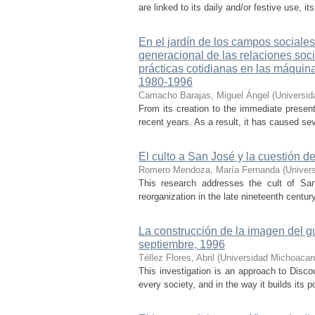
are linked to its daily and/or festive use, 
En el jardín de los campos sociales
generacional de las relaciones soci
prácticas cotidianas en las máquin
1980-1996
Camacho Barajas, Miguel Ángel
(
Universid
From its creation to the immediate presen
recent years. As a result, it has caused se
El culto a San José y la cuestión d
Romero Mendoza, María Fernanda
(
Univer
This research addresses the cult of San
reorganization in the late nineteenth century
La construcción de la imagen del gu
septiembre, 1996
Téllez Flores, Abril
(
Universidad Michoacan
This investigation is an approach to Disco
every society, and in the way it builds its p