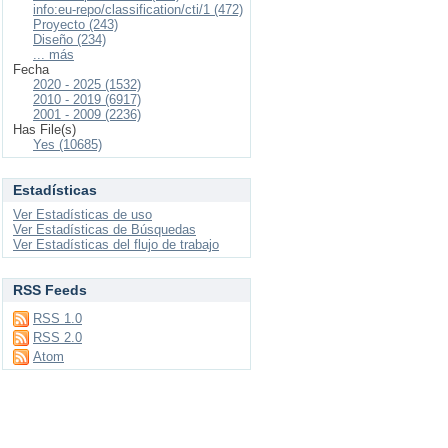
info:eu-repo/classification/cti/1 (472)
Proyecto (243)
Diseño (234)
... más
Fecha
2020 - 2025 (1532)
2010 - 2019 (6917)
2001 - 2009 (2236)
Has File(s)
Yes (10685)
Estadísticas
Ver Estadísticas de uso
Ver Estadísticas de Búsquedas
Ver Estadísticas del flujo de trabajo
RSS Feeds
RSS 1.0
RSS 2.0
Atom