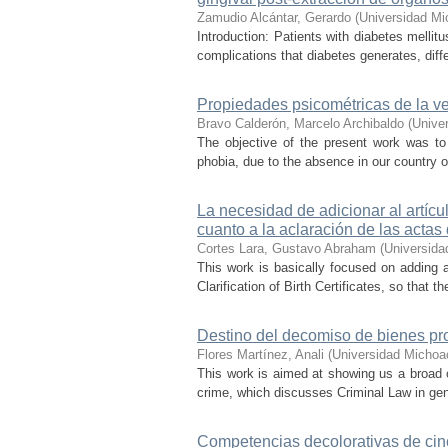
Zamudio Alcántar, Gerardo
(
Universidad Mi
Introduction: Patients with diabetes mellit
complications that diabetes generates, diffe
Propiedades psicométricas de la ve
Bravo Calderón, Marcelo Archibaldo
(
Unive
The objective of the present work was to
phobia, due to the absence in our country of
La necesidad de adicionar al artíc
cuanto a la aclaración de las actas
Cortes Lara, Gustavo Abraham
(
Universida
This work is basically focused on adding a
Clarification of Birth Certificates, so that t
Destino del decomiso de bienes pro
Flores Martínez, Anali
(
Universidad Michoa
This work is aimed at showing us a broad o
crime, which discusses Criminal Law in gene
Competencias decolorativas de cinc