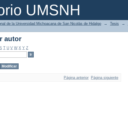
r autor
torio UMSNH
ional de la Universidad Michoacana de San Nicolás de Hidalgo
→
Tesis
→
r autor
S
T
U
V
W
X
Y
Z
Página anterior
Página siguiente