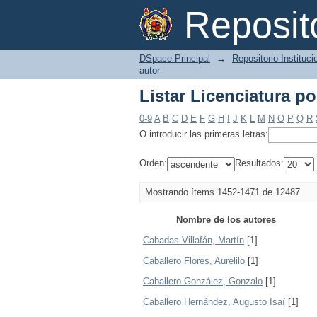
Listar Licenciatura po
Reposi
DSpace Principal
→
Repositorio Instituc
autor
Listar Licenciatura po
0-9
A
B
C
D
E
F
G
H
I
J
K
L
M
N
O
P
Q
R
O introducir las primeras letras:
Orden:
Resultados:
Mostrando ítems 1452-1471 de 12487
Nombre de los autores
Cabadas Villafán, Martín
[1]
Caballero Flores, Aurelilo
[1]
Caballero González, Gonzalo
[1]
Caballero Hernández, Augusto Isaí
[1]