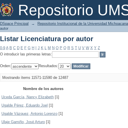
Listar Licenciatura por autor
Repositorio U
DSpace Principal
→
Repositorio Institucional de la Universidad Michoacan
autor
Listar Licenciatura por autor
0-9
A
B
C
D
E
F
G
H
I
J
K
L
M
N
O
P
Q
R
S
T
U
V
W
X
Y
Z
O introducir las primeras letras:
Orden:
Resultados:
Mostrando ítems 11571-11590 de 12487
Nombre de los autores
Uceda García, Nancy Elizabeth
[1]
Ugalde Pérez, Eduardo Joel
[1]
Ugalde Vázquez, Antonio Lorenzo
[1]
Ulaje Gamiño, José Arturo
[1]