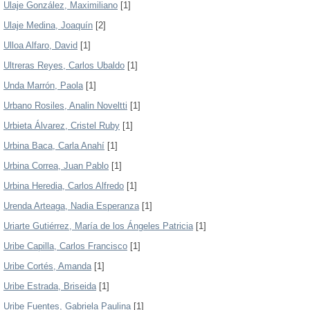
Ulaje González, Maximiliano
[1]
Ulaje Medina, Joaquín
[2]
Ulloa Alfaro, David
[1]
Ultreras Reyes, Carlos Ubaldo
[1]
Unda Marrón, Paola
[1]
Urbano Rosiles, Analin Noveltti
[1]
Urbieta Álvarez, Cristel Ruby
[1]
Urbina Baca, Carla Anahí
[1]
Urbina Correa, Juan Pablo
[1]
Urbina Heredia, Carlos Alfredo
[1]
Urenda Arteaga, Nadia Esperanza
[1]
Uriarte Gutiérrez, María de los Ángeles Patricia
[1]
Uribe Capilla, Carlos Francisco
[1]
Uribe Cortés, Amanda
[1]
Uribe Estrada, Briseida
[1]
Uribe Fuentes, Gabriela Paulina
[1]