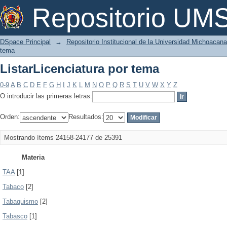
ListarLicenciatura por tema
Repositorio U
DSpace Principal
→
Repositorio Institucional de la Universidad Michoacan
tema
ListarLicenciatura por tema
0-9
A
B
C
D
E
F
G
H
I
J
K
L
M
N
O
P
Q
R
S
T
U
V
W
X
Y
Z
O introducir las primeras letras:
Orden:
Resultados:
Mostrando ítems 24158-24177 de 25391
Materia
TAA
[1]
Tabaco
[2]
Tabaquismo
[2]
Tabasco
[1]