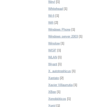
Weyl
[1]
Whitehead
[1]
Wi-fi
[1]
Wifi
[2]
Windows Phone
[1]
Windows server 2003
[1]
Winslow
[1]
WISP
[1]
WLAN
[1]
Wyant
[1]
X. autotrophicus
[1]
Xantato
[2]
Xavier Villaurrutia
[1]
XBee
[1]
Xenobióticos
[1]
Xgrid
[1]