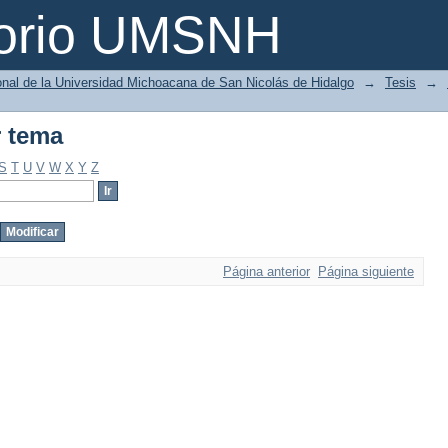
r tema
torio UMSNH
ional de la Universidad Michoacana de San Nicolás de Hidalgo
→
Tesis
→
r tema
S
T
U
V
W
X
Y
Z
Página anterior
Página siguiente