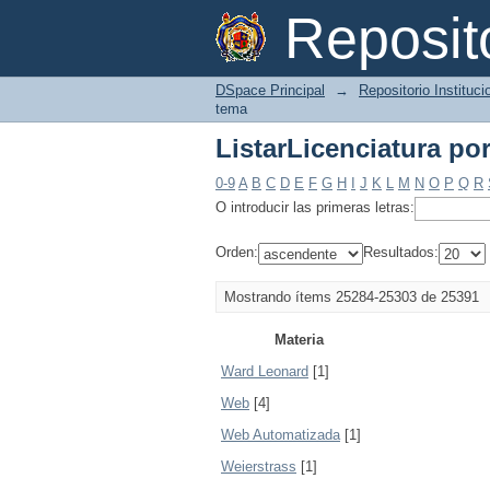
ListarLicenciatura po
Reposi
DSpace Principal
→
Repositorio Instituc
tema
ListarLicenciatura po
0-9
A
B
C
D
E
F
G
H
I
J
K
L
M
N
O
P
Q
R
O introducir las primeras letras:
Orden:
Resultados:
Mostrando ítems 25284-25303 de 25391
Materia
Ward Leonard
[1]
Web
[4]
Web Automatizada
[1]
Weierstrass
[1]