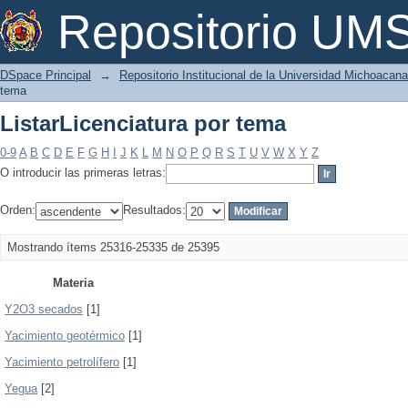
ListarLicenciatura por tema
Repositorio U
DSpace Principal
→
Repositorio Institucional de la Universidad Michoacan
tema
ListarLicenciatura por tema
0-9
A
B
C
D
E
F
G
H
I
J
K
L
M
N
O
P
Q
R
S
T
U
V
W
X
Y
Z
O introducir las primeras letras:
Orden:
Resultados:
Mostrando ítems 25316-25335 de 25395
Materia
Y2O3 secados
[1]
Yacimiento geotérmico
[1]
Yacimiento petrolífero
[1]
Yegua
[2]