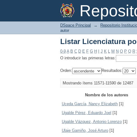
Listar Licenciatura po
Reposi
DSpace Principal
→
Repositorio Instituc
autor
Listar Licenciatura po
0-9
A
B
C
D
E
F
G
H
I
J
K
L
M
N
O
P
Q
R
O introducir las primeras letras:
Orden:
Resultados:
Mostrando ítems 11571-11590 de 12487
Nombre de los autores
Uceda García, Nancy Elizabeth
[1]
Ugalde Pérez, Eduardo Joel
[1]
Ugalde Vázquez, Antonio Lorenzo
[1]
Ulaje Gamiño, José Arturo
[1]