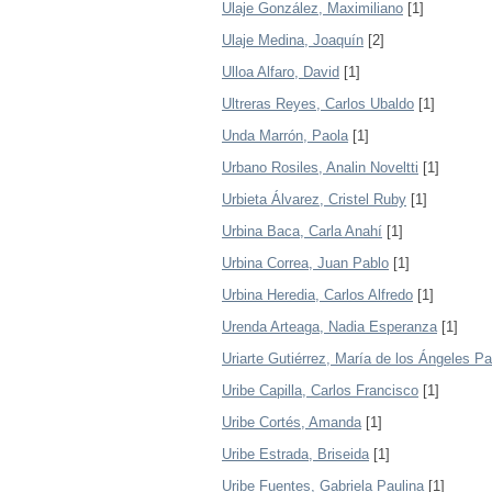
Ulaje González, Maximiliano
[1]
Ulaje Medina, Joaquín
[2]
Ulloa Alfaro, David
[1]
Ultreras Reyes, Carlos Ubaldo
[1]
Unda Marrón, Paola
[1]
Urbano Rosiles, Analin Noveltti
[1]
Urbieta Álvarez, Cristel Ruby
[1]
Urbina Baca, Carla Anahí
[1]
Urbina Correa, Juan Pablo
[1]
Urbina Heredia, Carlos Alfredo
[1]
Urenda Arteaga, Nadia Esperanza
[1]
Uriarte Gutiérrez, María de los Ángeles Pat
Uribe Capilla, Carlos Francisco
[1]
Uribe Cortés, Amanda
[1]
Uribe Estrada, Briseida
[1]
Uribe Fuentes, Gabriela Paulina
[1]