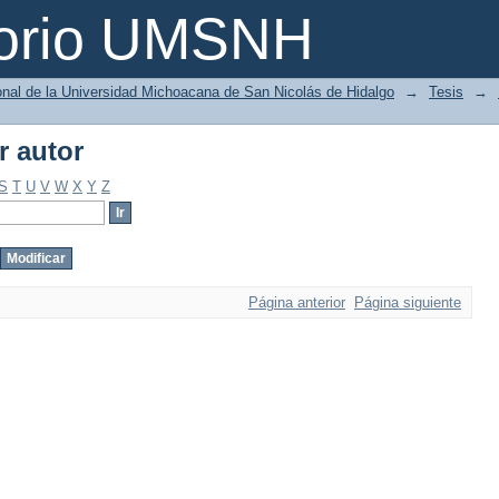
r autor
torio UMSNH
ional de la Universidad Michoacana de San Nicolás de Hidalgo
→
Tesis
→
r autor
S
T
U
V
W
X
Y
Z
Página anterior
Página siguiente