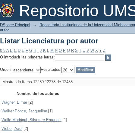
Listar Licenciatura por autor
Repositorio U
DSpace Principal
→
Repositorio Institucional de la Universidad Michoacan
autor
Listar Licenciatura por autor
0-9
A
B
C
D
E
F
G
H
I
J
K
L
M
N
O
P
Q
R
S
T
U
V
W
X
Y
Z
O introducir las primeras letras:
Orden:
Resultados:
Mostrando ítems 12259-12278 de 12485
Nombre de los autores
Wagner, Elmar
[2]
Walker Ponce, Jacqueline
[1]
Walle Madrigal, Silvestre Emanuel
[1]
Weber, Axel
[2]