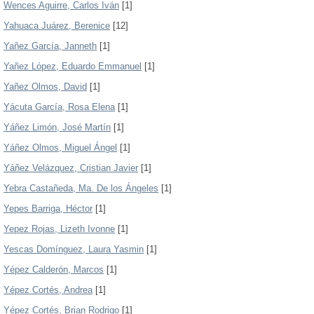
Wences Aguirre, Carlos Iván
[1]
Yahuaca Juárez, Berenice
[12]
Yañez García, Janneth
[1]
Yañez López, Eduardo Emmanuel
[1]
Yañez Olmos, David
[1]
Yácuta García, Rosa Elena
[1]
Yáñez Limón, José Martín
[1]
Yáñez Olmos, Miguel Ángel
[1]
Yáñez Velázquez, Cristian Javier
[1]
Yebra Castañeda, Ma. De los Ángeles
[1]
Yepes Barriga, Héctor
[1]
Yepez Rojas, Lizeth Ivonne
[1]
Yescas Domínguez, Laura Yasmin
[1]
Yépez Calderón, Marcos
[1]
Yépez Cortés, Andrea
[1]
Yépez Cortés, Brian Rodrigo
[1]