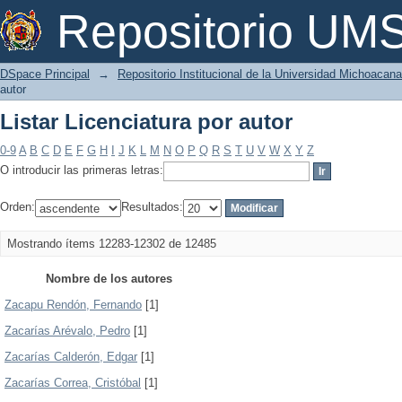
Listar Licenciatura por autor
Repositorio U
DSpace Principal
→
Repositorio Institucional de la Universidad Michoacan
autor
Listar Licenciatura por autor
0-9
A
B
C
D
E
F
G
H
I
J
K
L
M
N
O
P
Q
R
S
T
U
V
W
X
Y
Z
O introducir las primeras letras:
Orden:
Resultados:
Mostrando ítems 12283-12302 de 12485
Nombre de los autores
Zacapu Rendón, Fernando
[1]
Zacarías Arévalo, Pedro
[1]
Zacarías Calderón, Edgar
[1]
Zacarías Correa, Cristóbal
[1]