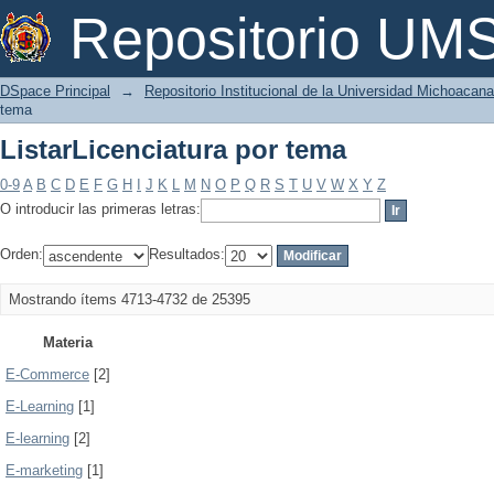
ListarLicenciatura por tema
Repositorio U
DSpace Principal
→
Repositorio Institucional de la Universidad Michoacan
tema
ListarLicenciatura por tema
0-9
A
B
C
D
E
F
G
H
I
J
K
L
M
N
O
P
Q
R
S
T
U
V
W
X
Y
Z
O introducir las primeras letras:
Orden:
Resultados:
Mostrando ítems 4713-4732 de 25395
Materia
E-Commerce
[2]
E-Learning
[1]
E-learning
[2]
E-marketing
[1]