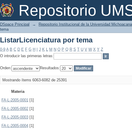
ListarLicenciatura por tema
Repositorio U
DSpace Principal
→
Repositorio Institucional de la Universidad Michoacan
tema
ListarLicenciatura por tema
0-9
A
B
C
D
E
F
G
H
I
J
K
L
M
N
O
P
Q
R
S
T
U
V
W
X
Y
Z
O introducir las primeras letras:
Orden:
Resultados:
Mostrando ítems 6063-6082 de 25391
Materia
FA-L-2005-0001
[1]
FA-L-2005-0002
[1]
FA-L-2005-0003
[1]
FA-L-2005-0004
[1]