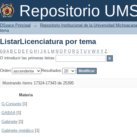
ListarLicenciatura por tema
Repositorio U
DSpace Principal
→
Repositorio Institucional de la Universidad Michoacan
tema
ListarLicenciatura por tema
0-9
A
B
C
D
E
F
G
H
I
J
K
L
M
N
O
P
Q
R
S
T
U
V
W
X
Y
Z
O introducir las primeras letras:
Orden:
Resultados:
Mostrando ítems 17324-17343 de 25395
Materia
G-Conjunto
[1]
GABAA
[1]
Gabinete
[1]
Gabinete metálico
[1]