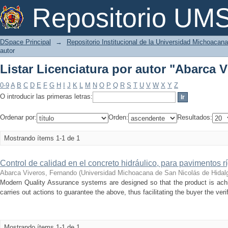
Listar Licenciatura por autor "Abarca 
Repositorio U
DSpace Principal
→
Repositorio Institucional de la Universidad Michoacan
autor
Listar Licenciatura por autor "Abarca 
0-9
A
B
C
D
E
F
G
H
I
J
K
L
M
N
O
P
Q
R
S
T
U
V
W
X
Y
Z
O introducir las primeras letras:
Ordenar por:
Orden:
Resultados:
Mostrando ítems 1-1 de 1
Control de calidad en el concreto hidráulico, para pavimentos r
Abarca Viveros, Fernando
(
Universidad Michoacana de San Nicolás de Hidal
Modern Quality Assurance systems are designed so that the product is achie
carries out actions to guarantee the above, thus facilitating the buyer the verifi
Mostrando ítems 1-1 de 1