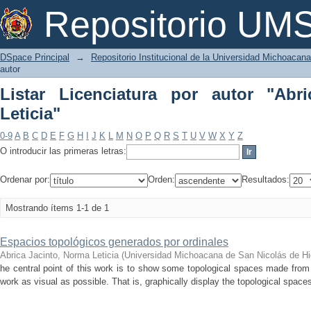
Listar Licenciatura por autor "Abrica J
Repositorio U
DSpace Principal
→
Repositorio Institucional de la Universidad Michoacan
autor
Listar Licenciatura por autor "Abr
Leticia"
0-9
A
B
C
D
E
F
G
H
I
J
K
L
M
N
O
P
Q
R
S
T
U
V
W
X
Y
Z
O introducir las primeras letras:
Ordenar por:
Orden:
Resultados:
Mostrando ítems 1-1 de 1
Espacios topológicos generados por ordinales
Abrica Jacinto, Norma Leticia
(
Universidad Michoacana de San Nicolás de Hi
he central point of this work is to show some topological spaces made from
work as visual as possible. That is, graphically display the topological space