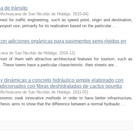
a de tránsito
 Michoacana de San Nicolás de Hidalgo
,
2015-04
)
est for traffic engineering, such as speed point, origin and destination,
sport use, primarily for its realization based on the particular ...
con adiciones orgánicas para pavimentos semi-rígidos en
cana de San Nicolás de Hidalgo
,
2016-12
)
st of them with attractive architectural features for tourism, such as
hese towns have a particular characteristic: their streets are ...
 y dinámicas a concreto hidráulico simple elaborado con
dicionados con fibras deshidratadas de cactus opuntia
 Michoacana de San Nicolás de Hidalgo
,
2011-02
)
conomic seek innovative methods in order to have better infrastructure,
s thesis aims to show that the difference between a normal hydraulic ...