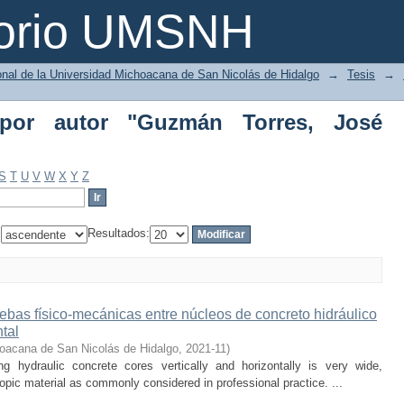
or autor "Guzmán Torres, José Alberto"
torio UMSNH
ional de la Universidad Michoacana de San Nicolás de Hidalgo
→
Tesis
→
a por autor "Guzmán Torres, José
S
T
U
V
W
X
Y
Z
:
Resultados:
uebas físico-mecánicas entre núcleos de concreto hidráulico
ntal
oacana de San Nicolás de Hidalgo
,
2021-11
)
ing hydraulic concrete cores vertically and horizontally is very wide,
ropic material as commonly considered in professional practice. ...