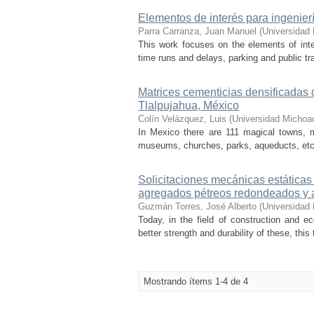
Elementos de interés para ingenierí
Parra Carranza, Juan Manuel
(
Universidad
This work focuses on the elements of inter
time runs and delays, parking and public tran
Matrices cementicias densificadas 
Tlalpujahua, México
Colín Velázquez, Luis
(
Universidad Michoa
In Mexico there are 111 magical towns, mo
museums, churches, parks, aqueducts, etc. T
Solicitaciones mecánicas estáticas
agregados pétreos redondeados y a
Guzmán Torres, José Alberto
(
Universidad
Today, in the field of construction and e
better strength and durability of these, thi
Mostrando ítems 1-4 de 4