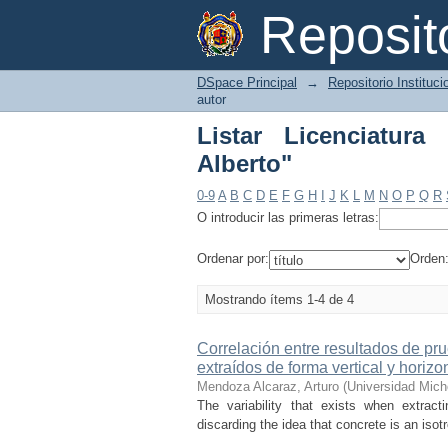
Listar Licenciatura p
Reposi
DSpace Principal
→
Repositorio Instituc
autor
Listar Licenciatur
Alberto"
0-9
A
B
C
D
E
F
G
H
I
J
K
L
M
N
O
P
Q
R
O introducir las primeras letras:
Ordenar por:
Orden
Mostrando ítems 1-4 de 4
Correlación entre resultados de pr
extraídos de forma vertical y horizo
Mendoza Alcaraz, Arturo
(
Universidad Mich
The variability that exists when extract
discarding the idea that concrete is an isot