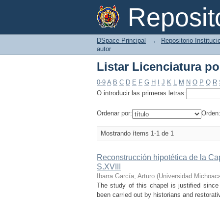
Listar Licenciatura po
Reposi
DSpace Principal
→
Repositorio Instituc
autor
Listar Licenciatura po
0-9
A
B
C
D
E
F
G
H
I
J
K
L
M
N
O
P
Q
R
O introducir las primeras letras:
Ordenar por:
Orden
Mostrando ítems 1-1 de 1
Reconstrucción hipotética de la Ca
S.XVIII
Ibarra García, Arturo
(
Universidad Michoaca
The study of this chapel is justified since
been carried out by historians and restorativ