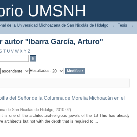
r autor "Ibarra García, Arturo"
torio UMSNH
ional de la Universidad Michoacana de San Nicolás de Hidalgo
→
Tesis
→
r autor "Ibarra García, Arturo"
S
T
U
V
W
X
Y
Z
:
Resultados:
pilla del Señor de la Columna de Morelia Michoacán en el
na de San Nicolás de Hidalgo
,
2010-02
)
 it is one of the architectural-religious jewels of the 18 This has already
e architects but not with the depth that is required to ...